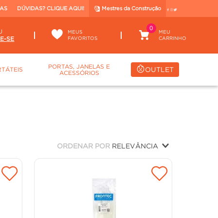
TAS
DÚVIDAS? CLIQUE AQUI!
Mestres da Construção
0
U
MEUS
FAVORITOS
PORTAS, JANELAS E
OUTLET
TÁTEIS
ACESSÓRIOS
ORDENAR POR
RELEVÂNCIA