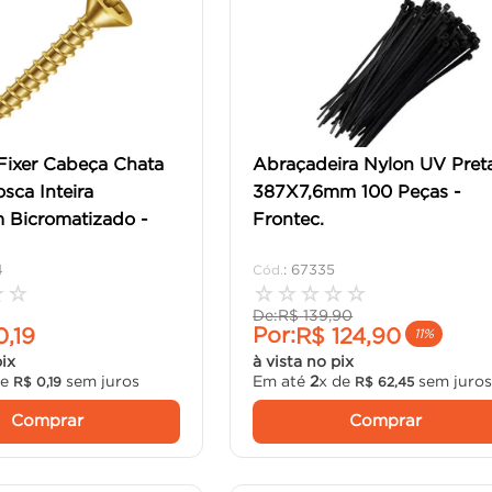
Fixer Cabeça Chata
Abraçadeira Nylon UV Pret
osca Inteira
387X7,6mm 100 Peças -
 Bicromatizado -
Frontec.
4
:
67335
☆
☆
☆
☆
☆
☆
☆
De:
R$
139
,
90
Por:
0
,
19
R$
124
,
90
11%
pix
à vista no pix
de
sem juros
Em até
2
x de
sem juro
R$
0
,
19
R$
62
,
45
Comprar
Comprar