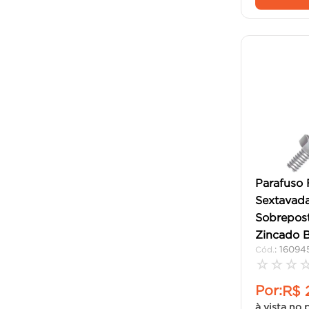
Parafuso
Sextavada
Sobrepost
Zincado B
:
16094
☆
☆
☆
Por:
R$
à vista no 