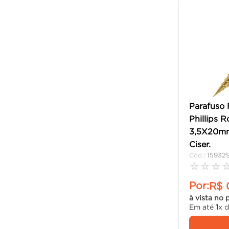
Parafuso 
Phillips R
3,5X20mm
Ciser.
:
15932
☆
☆
☆
Por:
R$
à vista no 
Em até
1
x 