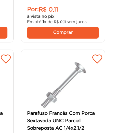
Por:
R$
0
,
11
à vista no pix
Em até
1
x de
sem juros
R$
0
,
11
Comprar
ta
Parafuso Francês Com Porca
Sextavada UNC Parcial
-
Sobreposta AC 1/4x2.1/2