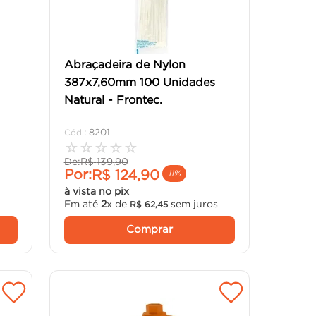
Abraçadeira de Nylon
387x7,60mm 100 Unidades
Natural - Frontec.
:
8201
☆
☆
☆
☆
☆
De:
R$
139
,
90
Por:
R$
124
,
90
11%
à vista no pix
Em até
2
x de
sem juros
R$
62
,
45
Comprar