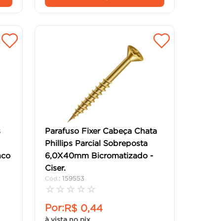
s
Parafuso Fixer Cabeça Chata
Phillips Parcial Sobreposta
nco
6,0X40mm Bicromatizado -
Ciser.
:
159553
☆
☆
☆
☆
☆
Por:
R$
0
,
44
à vista no pix