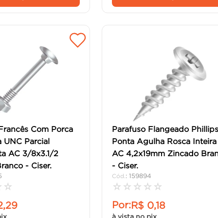
 Francês Com Porca
Parafuso Flangeado Phillip
 UNC Parcial
Ponta Agulha Rosca Inteira
a AC 3/8x3.1/2
AC 4,2x19mm Zincado Bra
ranco - Ciser.
- Ciser.
5
:
159894
☆
☆
☆
☆
☆
☆
☆
Por:
2
,
29
R$
0
,
18
pix
à vista no pix