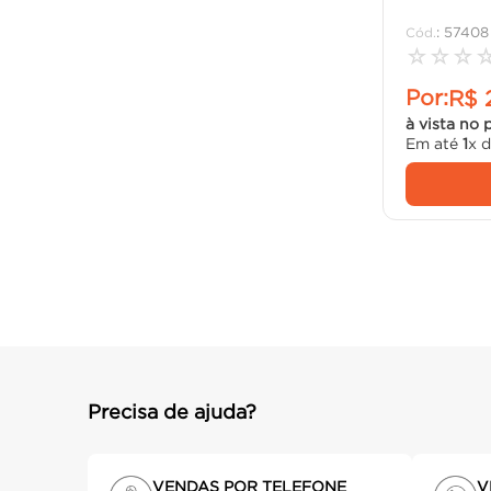
:
57408
☆
☆
☆
Por:
R$
à vista no 
Em até
1
x 
Precisa de ajuda?
VENDAS POR TELEFONE
V