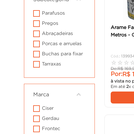
cadeira
10
º
parafusos
pregos
Arame Fa
abraçadeiras
Metros - 
porcas e arruelas
buchas para fixar
:
13993
☆
☆
☆
tarraxas
De:
R$
169
,
Por:
R$
à vista no 
Em até
2
x 
Marca
ciser
gerdau
frontec