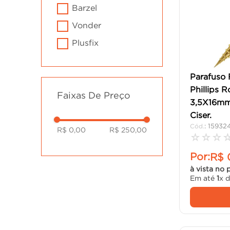
barzel
vonder
plusfix
apoio
Parafuso 
pinceis atlas s a
Phillips R
Faixas De Preço
tambasa
3,5X16mm
onduline do
Ciser.
brasil
:
15932
R$ 0,00
R$ 250,00
☆
☆
☆
Por:
R$
à vista no 
Em até
1
x 