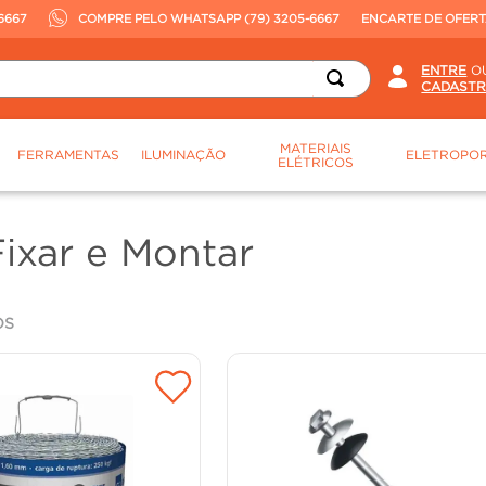
6667
COMPRE PELO WHATSAPP (79) 3205-6667
ENCARTE DE OFER
O
MATERIAIS
FERRAMENTAS
ILUMINAÇÃO
ELETROPOR
ELÉTRICOS
ixar e Montar
OS