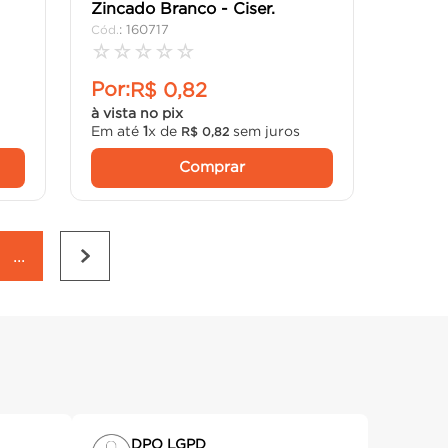
Zincado Branco - Ciser.
:
160717
☆
☆
☆
☆
☆
Por:
R$
0
,
82
à vista no pix
Em até
1
x de
sem juros
R$
0
,
82
Comprar
...
DPO LGPD