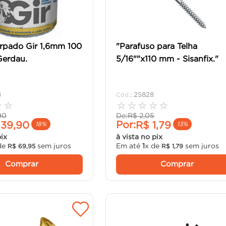
rpado Gir 1,6mm 100
"Parafuso para Telha
Gerdau.
5/16""x110 mm - Sisanfix."
4
:
25828
☆
☆
☆
☆
☆
☆
☆
90
De:
R$
2
,
05
Por:
139
,
90
R$
1
,
79
18%
13%
pix
à vista no pix
de
sem juros
Em até
1
x de
sem juros
R$
69
,
95
R$
1
,
79
Comprar
Comprar