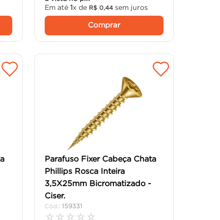
Em até
1
x de
sem juros
R$
0
,
44
Comprar
ta
Parafuso Fixer Cabeça Chata
Phillips Rosca Inteira
-
3,5X25mm Bicromatizado -
Ciser.
:
159331
☆
☆
☆
☆
☆