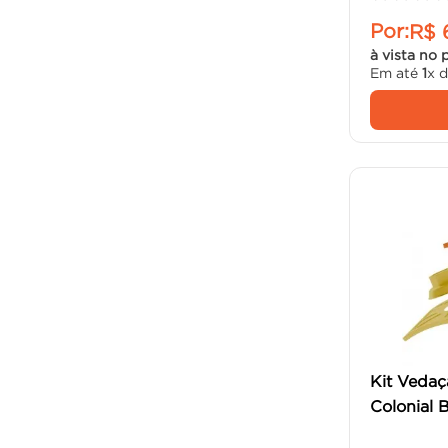
Por:
R$
à vista no 
Em até
1
x 
Kit Vedaç
Colonial B