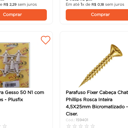
de
sem juros
Em até
1
x de
sem juros
R$
2
,
29
R$
0
,
18
Comprar
Comprar
ra Gesso 50 N1 com
Parafuso Fixer Cabeça Cha
s - Plusfix
Phillips Rosca Inteira
4,5X25mm Bicromatizado 
Ciser.
:
159401
☆
☆
☆
☆
☆
☆
☆