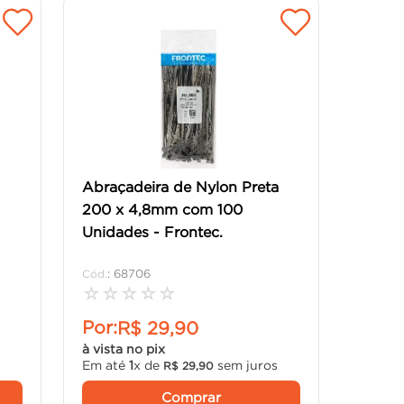
a
Abraçadeira de Nylon Preta
200 x 4,8mm com 100
Unidades - Frontec.
:
68706
☆
☆
☆
☆
☆
Por:
R$
29
,
90
à vista no pix
Em até
1
x de
sem juros
R$
29
,
90
Comprar