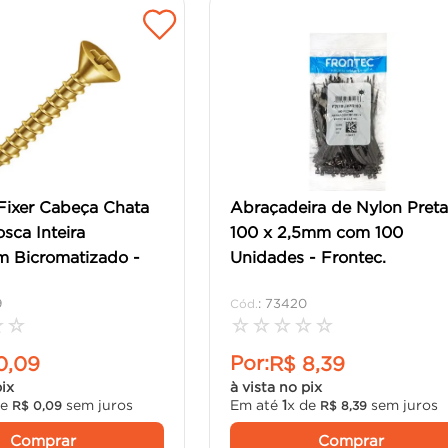
Fixer Cabeça Chata
Abraçadeira de Nylon Pret
osca Inteira
100 x 2,5mm com 100
 Bicromatizado -
Unidades - Frontec.
9
:
73420
☆
☆
☆
☆
☆
☆
☆
Por:
0
,
09
R$
8
,
39
pix
à vista no pix
de
sem juros
Em até
1
x de
sem juros
R$
0
,
09
R$
8
,
39
Comprar
Comprar