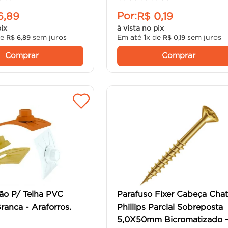
Por:
6
,
89
R$
0
,
19
pix
à vista no pix
de
sem juros
Em até
1
x de
sem juros
R$
6
,
89
R$
0
,
19
Comprar
Comprar
ão P/ Telha PVC
Parafuso Fixer Cabeça Cha
ranca - Araforros.
Phillips Parcial Sobreposta
5,0X50mm Bicromatizado 