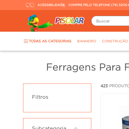
ACESSIBILIDADE
COMPRE PELO TELEFONE (79) 3205-
Buscar
TERMOS MAIS BUSCADOS
TODAS AS CATEGORIAS
BANHEIRO
CONSTRUÇÃO
piso
1
º
porcelanato
2
º
Ferragens Para F
revestimento
3
º
tinta
4
º
423
PRODUT
massa corrida
5
º
Filtros
chuveiro
6
º
argamassa
7
º
porta
8
º
vaso sanitário
9
º
Subcategoria