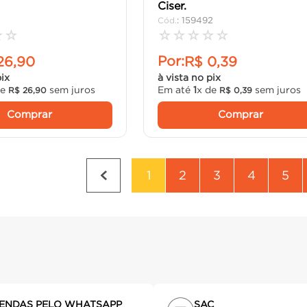
Ciser.
:
159492
☆
☆
☆
☆
☆
☆
☆
Por:
26
,
90
R$
0
,
39
pix
à vista no pix
de
sem juros
Em até
1
x de
sem juros
R$
26
,
90
R$
0
,
39
Comprar
Comprar
1
2
3
4
5
ENDAS PELO WHATSAPP
SAC