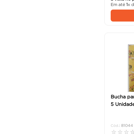
Em até
1
x 
Bucha pa
5 Unidade
:
81044
☆
☆
☆