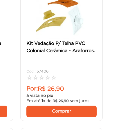
a
Kit Vedação P/ Telha PVC
Colonial Cerâmica - Araforros.
:
57406
☆
☆
☆
☆
☆
Por:
R$
26
,
90
à vista no pix
s
Em até
1
x de
sem juros
R$
26
,
90
Comprar