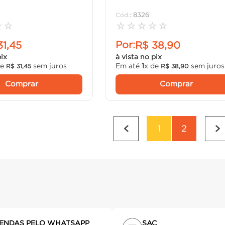
:
8326
☆
☆
☆
☆
☆
☆
☆
Por:
31
,
45
R$
38
,
90
pix
à vista no pix
de
sem juros
Em até
1
x de
sem juros
R$
31
,
45
R$
38
,
90
Comprar
Comprar
1
2
ENDAS PELO WHATSAPP
SAC