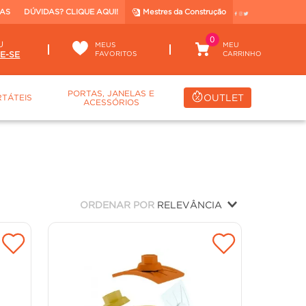
TAS
DÚVIDAS? CLIQUE AQUI!
Mestres da Construção
0
U
MEUS
FAVORITOS
PORTAS, JANELAS E
OUTLET
TÁTEIS
ACESSÓRIOS
ORDENAR POR
RELEVÂNCIA