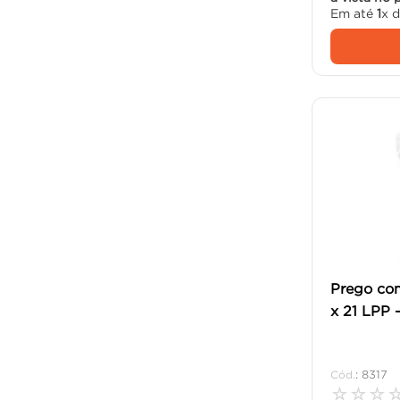
Em até
1
x 
Prego co
x 21 LPP 
:
8317
☆
☆
☆