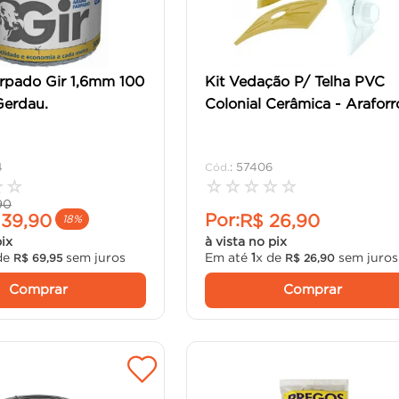
rpado Gir 1,6mm 100
Kit Vedação P/ Telha PVC
Gerdau.
Colonial Cerâmica - Araforr
4
:
57406
☆
☆
☆
☆
☆
☆
☆
90
Por:
139
,
90
R$
26
,
90
18%
pix
à vista no pix
de
sem juros
Em até
1
x de
sem juros
R$
69
,
95
R$
26
,
90
Comprar
Comprar