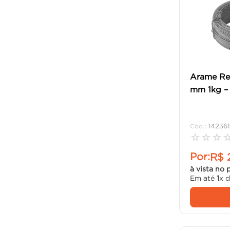
Arame Re
mm 1kg – 
:
142361
☆
☆
☆
Por:
R$
à vista no 
Em até
1
x 