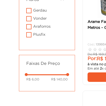
cadeira
10
º
gerdau
vonder
Arame Fa
araforros
Metros - 
plusfix
:
13993
☆
☆
☆
De:
R$
169
,
Por:
R$
Faixas De Preço
à vista no 
Em até
2
x 
R$ 6,00
R$ 140,00