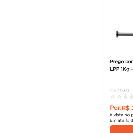
Prego co
LPP 1Kg -
:
8332
☆
☆
☆
Por:
R$
à vista no 
Em até
1
x 