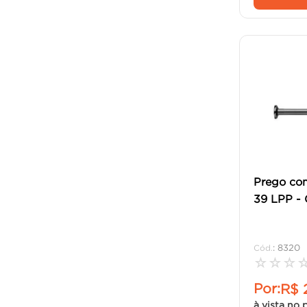
Prego com
39 LPP - 
:
8320
☆
☆
☆
Por:
R$
à vista no 