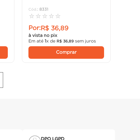
:
8331
☆
☆
☆
☆
☆
Por:
R$
36
,
89
à vista no pix
Em até
1
x de
sem juros
R$
36
,
89
Comprar
DPO LGPD