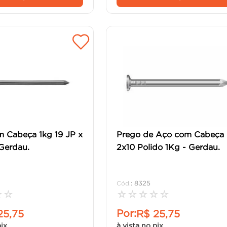
 Cabeça 1kg 19 JP x
Prego de Aço com Cabeça
Gerdau.
2x10 Polido 1Kg - Gerdau.
:
8325
☆
☆
☆
☆
☆
☆
☆
Por:
25
,
75
R$
25
,
75
pix
à vista no pix