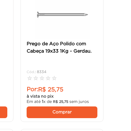
Prego de Aço Polido com
Cabeça 19x33 1Kg - Gerdau.
:
8334
☆
☆
☆
☆
☆
Por:
R$
25
,
75
à vista no pix
s
Em até
1
x de
sem juros
R$
25
,
75
Comprar