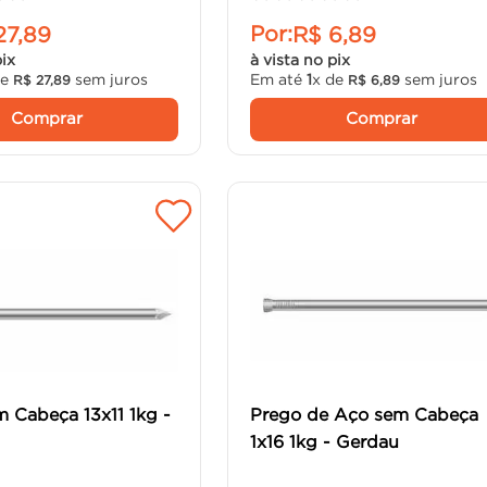
Por:
27
,
89
R$
6
,
89
pix
à vista no pix
de
sem juros
Em até
1
x de
sem juros
R$
27
,
89
R$
6
,
89
Comprar
Comprar
 Cabeça 13x11 1kg -
Prego de Aço sem Cabeça
1x16 1kg - Gerdau