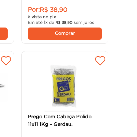
Por:
R$
38
,
90
à vista no pix
Em até
1
x de
sem juros
R$
38
,
90
Comprar
Prego Com Cabeça Polido
11x11 1Kg - Gerdau.