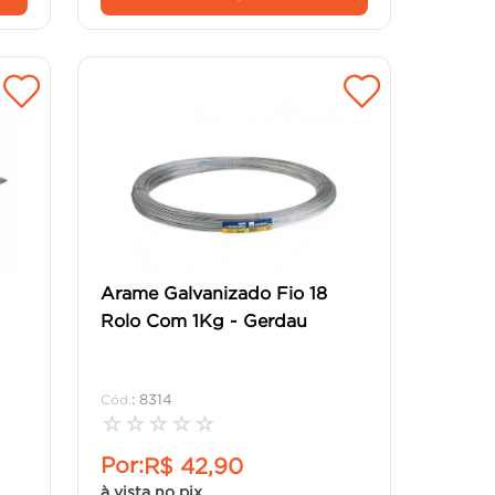
Arame Galvanizado Fio 18
Rolo Com 1Kg - Gerdau
:
8314
☆
☆
☆
☆
☆
Por:
R$
42
,
90
à vista no pix