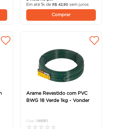
Em até
1
x de
sem juros
R$
42
,
90
Comprar
m
Arame Revestido com PVC
BWG 18 Verde 1kg - Vonder
:
146911
☆
☆
☆
☆
☆