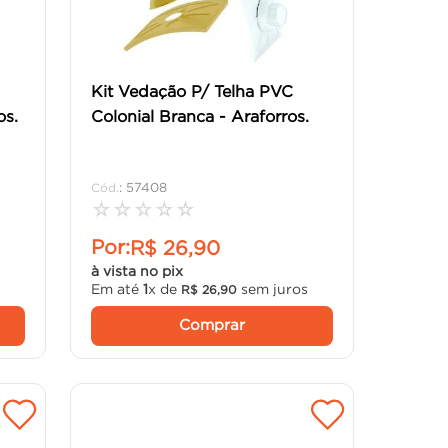
Kit Vedação P/ Telha PVC
os.
Colonial Branca - Araforros.
:
57408
☆
☆
☆
☆
☆
Por:
R$
26
,
90
à vista no pix
Em até
1
x de
sem juros
R$
26
,
90
Comprar