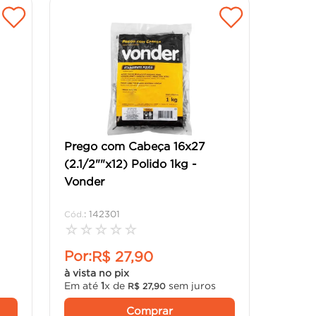
Prego com Cabeça 16x27
(2.1/2""x12) Polido 1kg -
Vonder
:
142301
☆
☆
☆
☆
☆
Por:
R$
27
,
90
à vista no pix
Em até
1
x de
sem juros
R$
27
,
90
Comprar