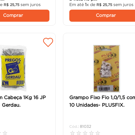
de
sem juros
Em até
1
x de
sem juros
R$
25
,
75
R$
25
,
75
Comprar
Comprar
m Cabeça 1Kg 16 JP
Grampo Fixo Fio 1,0/1,5 co
- Gerdau.
10 Unidades- PLUSFIX.
:
81032
☆
☆
☆
☆
☆
☆
☆