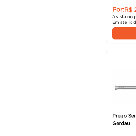
Por:
R$
à vista no 
Em até
1
x 
Prego Sem
Gerdau