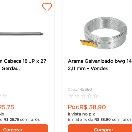
m Cabeça 18 JP x 27
Arame Galvanizado bwg 14
 Gerdau.
2,11 mm - Vonder.
:
142360
☆
☆
☆
☆
☆
☆
☆
Por:
25
,
75
R$
38
,
90
pix
à vista no pix
de
sem juros
Em até
1
x de
sem juros
R$
25
,
75
R$
38
,
90
Comprar
Comprar