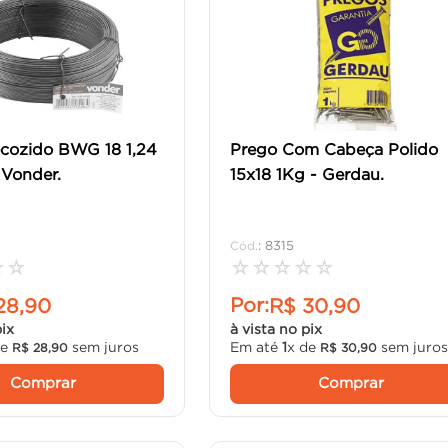
cozido BWG 18 1,24
Prego Com Cabeça Polido
Vonder.
15x18 1Kg - Gerdau.
:
8315
☆
☆
☆
☆
☆
☆
☆
Por:
28
,
90
R$
30
,
90
pix
à vista no pix
de
sem juros
Em até
1
x de
sem juro
R$
28
,
90
R$
30
,
90
Comprar
Comprar