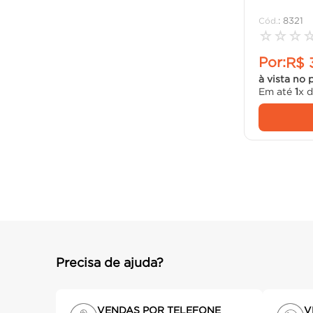
:
8321
☆
☆
☆
Por:
R$
à vista no 
Em até
1
x 
Precisa de ajuda?
VENDAS POR TELEFONE
V