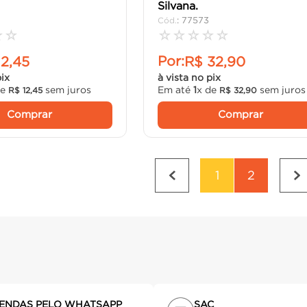
Silvana.
:
77573
☆
☆
☆
☆
☆
☆
☆
Por:
12
,
45
R$
32
,
90
pix
à vista no pix
de
sem juros
Em até
1
x de
sem juros
R$
12
,
45
R$
32
,
90
Comprar
Comprar
1
2
ENDAS PELO WHATSAPP
SAC