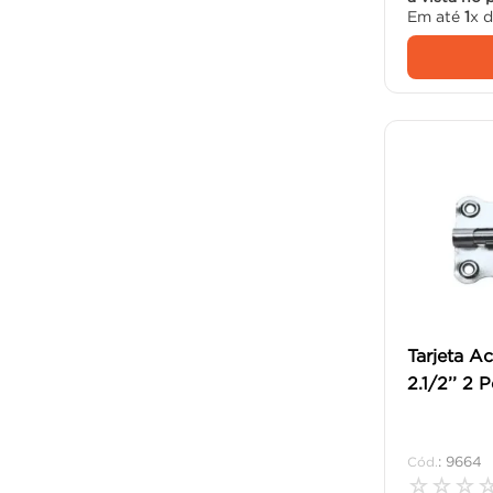
Em até
1
x 
Tarjeta 
2.1/2’’ 2 
:
9664
☆
☆
☆