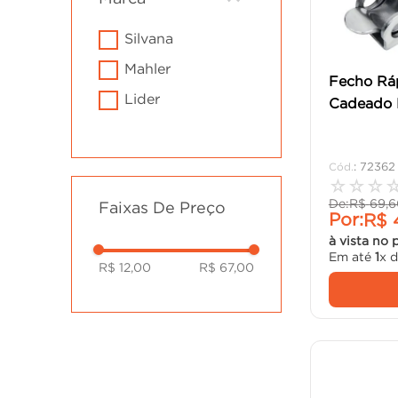
cadeira
10
º
silvana
mahler
Fecho Rá
lider
Cadeado M
:
72362
☆
☆
☆
De:
R$
69
,
6
Faixas De Preço
Por:
R$
à vista no 
Em até
1
x 
R$ 12,00
R$ 67,00