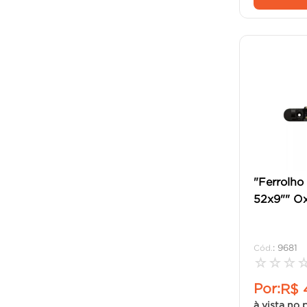
"Ferrolho
52x9"" Ox
:
9681
☆
☆
☆
Por:
R$
à vista no 