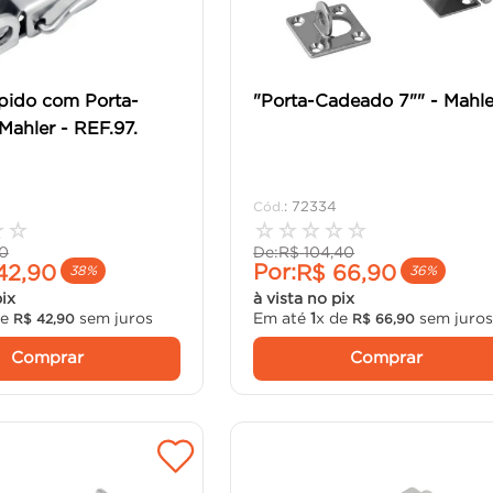
pido com Porta-
"Porta-Cadeado 7"" - Mahle
ahler - REF.97.
:
72334
☆
☆
☆
☆
☆
☆
☆
0
De:
R$
104
,
40
Por:
42
,
90
R$
66
,
90
38%
36%
pix
à vista no pix
de
sem juros
Em até
1
x de
sem juro
R$
42
,
90
R$
66
,
90
Comprar
Comprar