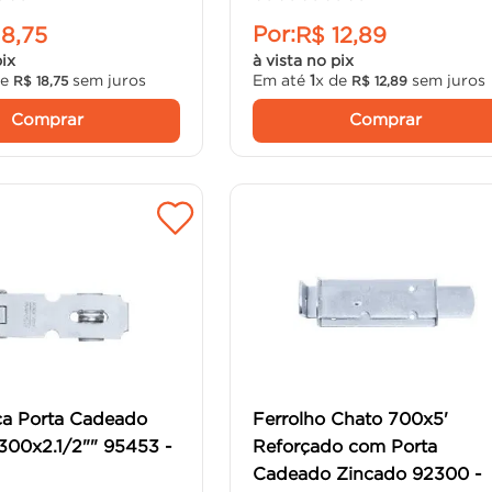
Por:
18
,
75
R$
12
,
89
pix
à vista no pix
de
sem juros
Em até
1
x de
sem juros
R$
18
,
75
R$
12
,
89
Comprar
Comprar
ça Porta Cadeado
Ferrolho Chato 700x5'
300x2.1/2"" 95453 -
Reforçado com Porta
Cadeado Zincado 92300 -