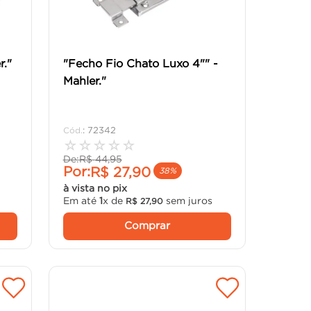
r."
"Fecho Fio Chato Luxo 4"" -
Mahler."
:
72342
☆
☆
☆
☆
☆
De:
R$
44
,
95
Por:
R$
27
,
90
38%
à vista no pix
s
Em até
1
x de
sem juros
R$
27
,
90
Comprar