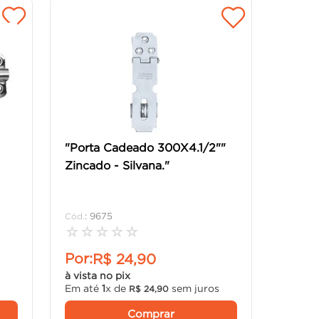
"Porta Cadeado 300X4.1/2""
Zincado - Silvana."
:
9675
☆
☆
☆
☆
☆
Por:
R$
24
,
90
à vista no pix
Em até
1
x de
sem juros
R$
24
,
90
Comprar