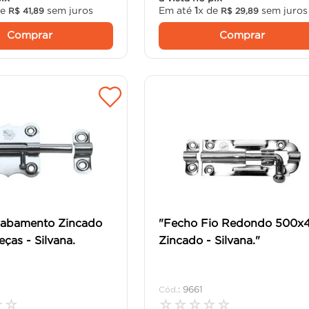
de
sem juros
Em até
1
x de
sem juros
R$
41
,
89
R$
29
,
89
Comprar
Comprar
Acabamento Zincado
"Fecho Fio Redondo 500x4
Peças - Silvana.
Zincado - Silvana."
:
9661
☆
☆
☆
☆
☆
☆
☆