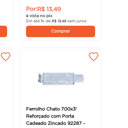
Por:
R$
13
,
49
à vista no pix
Em até
1
x de
sem juros
R$
13
,
49
Comprar
Ferrolho Chato 700x3'
Reforçado com Porta
Cadeado Zincado 92287 -