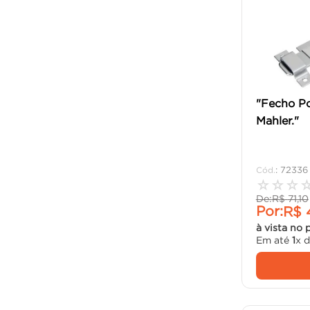
"Fecho Po
Mahler."
:
72336
☆
☆
☆
De:
R$
71
,
10
Por:
R$
à vista no 
Em até
1
x 