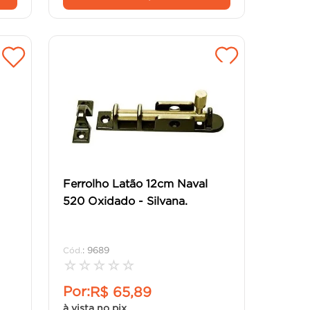
Ferrolho Latão 12cm Naval
520 Oxidado - Silvana.
:
9689
☆
☆
☆
☆
☆
Por:
R$
65
,
89
à vista no pix