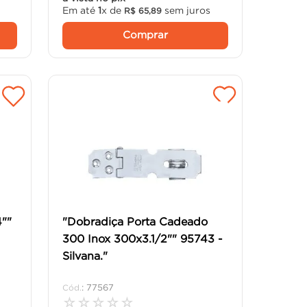
Em até
1
x de
sem juros
R$
65
,
89
Comprar
""
"Dobradiça Porta Cadeado
300 Inox 300x3.1/2"" 95743 -
Silvana."
:
77567
☆
☆
☆
☆
☆