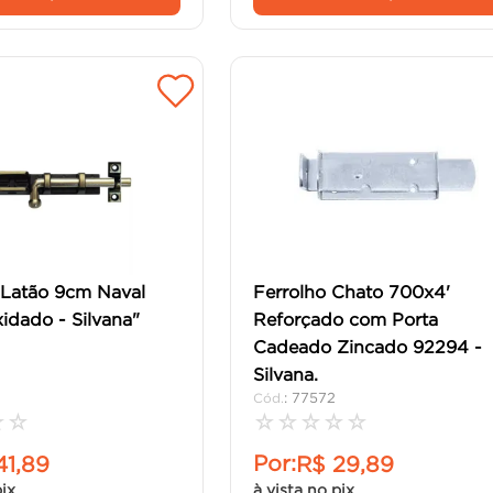
 Latão 9cm Naval
Ferrolho Chato 700x4'
idado - Silvana"
Reforçado com Porta
Cadeado Zincado 92294 -
Silvana.
:
77572
☆
☆
☆
☆
☆
☆
☆
Por:
41
,
89
R$
29
,
89
pix
à vista no pix