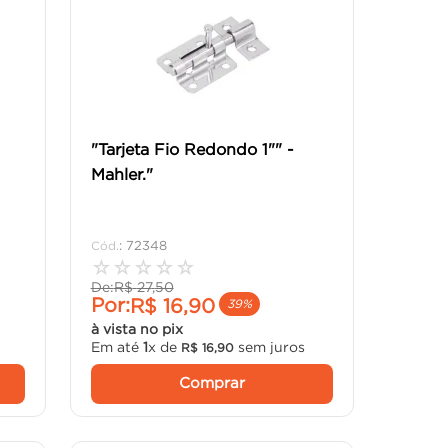
"Tarjeta Fio Redondo 1"" -
Mahler."
:
72348
☆
☆
☆
☆
☆
De:
R$
27
,
50
Por:
R$
16
,
90
39%
à vista no pix
Em até
1
x de
sem juros
R$
16
,
90
Comprar