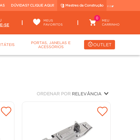
TAS
DÚVIDAS? CLIQUE AQUI!
Mestres da Construção
0
U
MEUS
FAVORITOS
PORTAS, JANELAS E
OUTLET
TÁTEIS
ACESSÓRIOS
ORDENAR POR
RELEVÂNCIA