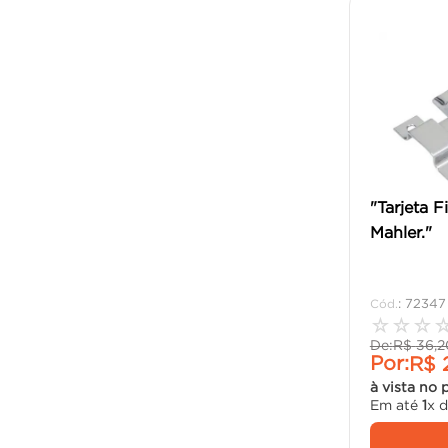
"Tarjeta F
Mahler."
:
72347
☆
☆
☆
De:
R$
36
,
2
Por:
R$
à vista no 
Em até
1
x 