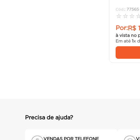
:
77565
☆
☆
☆
Por:
R$
à vista no 
Em até
1
x 
Precisa de ajuda?
VENDAS POR TELEFONE
V