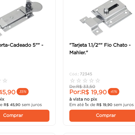
rta-Cadeado 5"" -
"Tarjeta 1.1/2"" Fio Chato -
Mahler."
:
72345
☆
☆
☆
☆
☆
☆
☆
De:
R$
33
,
50
Por:
45
,
90
R$
19
,
90
35%
41%
pix
à vista no pix
de
sem juros
Em até
1
x de
sem juros
R$
45
,
90
R$
19
,
90
Comprar
Comprar