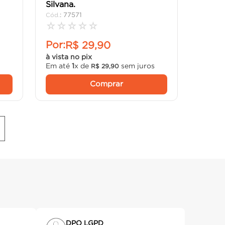
Silvana.
:
77571
☆
☆
☆
☆
☆
Por:
R$
29
,
90
à vista no pix
Em até
1
x de
sem juros
R$
29
,
90
Comprar
DPO LGPD