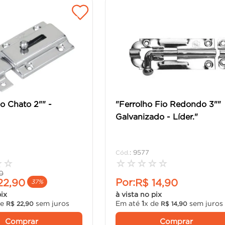
io Chato 2"" -
"Ferrolho Fio Redondo 3""
Galvanizado - Líder."
:
9577
☆
☆
☆
☆
☆
☆
☆
0
Por:
22
,
90
R$
14
,
90
37%
pix
à vista no pix
de
sem juros
Em até
1
x de
sem juros
R$
22
,
90
R$
14
,
90
Comprar
Comprar