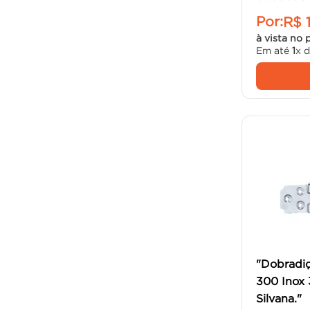
Por:
R$
à vista no 
Em até
1
x 
"Dobradi
300 Inox 
Silvana."