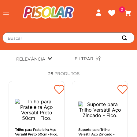
0
Buscar
TERMOS MAIS BUSCADOS
FILTRAR
RELEVÂNCIA
piso
1
º
26
PRODUTOS
porcelanato
2
º
revestimento
3
º
tinta
4
º
massa corrida
5
º
chuveiro
6
º
argamassa
7
º
Trilho para Prateleira Aço
Suporte para Trilho
Versátil Preto 50cm - Fico.
Versátil Aço Zincado -