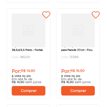
Suporte de Mão Francesa
Suporte para Prateleira
38,5x23,5 Preto - Fertak
para Parede 37cm - Fico.
:
98229
:
13389
Por:
Por:
R$
14
,
90
R$
16
,
90
à vista no pix
à vista no pix
Em até
1
x de
Em até
1
x de
sem juros
sem juros
R$
14
,
90
R$
16
,
90
Comprar
Comprar