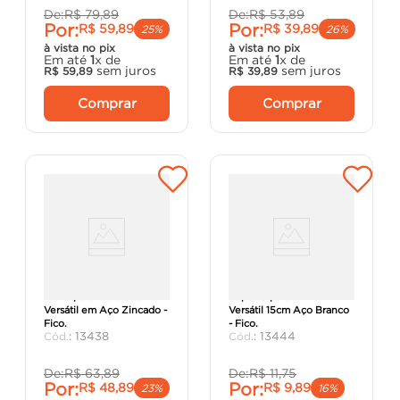
De:
R$
79
,
89
De:
R$
53
,
89
Por:
Por:
R$
59
,
89
R$
39
,
89
25%
26%
à vista no pix
à vista no pix
Em até
1
x de
Em até
1
x de
sem juros
sem juros
R$
59
,
89
R$
39
,
89
Comprar
Comprar
Trilho para Prateleira
Suporte para Trilho
Versátil em Aço Zincado -
Versátil 15cm Aço Branco
Fico.
- Fico.
:
13438
:
13444
De:
R$
63
,
89
De:
R$
11
,
75
Por:
Por:
R$
48
,
89
R$
9
,
89
23%
16%