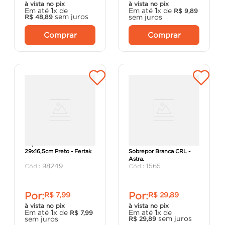
à vista no pix
à vista no pix
Em até
1
x de
Em até
1
x de
R$
9
,
89
sem juros
sem juros
R$
48
,
89
Comprar
Comprar
Suporte de Mão Francesa
Cantoneira em L de
29x16,5cm Preto - Fertak
Sobrepor Branca CRL -
Astra.
:
98249
:
1565
Por:
Por:
R$
7
,
99
R$
29
,
89
à vista no pix
à vista no pix
Em até
1
x de
Em até
1
x de
R$
7
,
99
sem juros
sem juros
R$
29
,
89