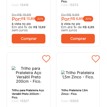
Fico.
porta
8
º
:
13416
:
13372
vaso sanitário
9
º
De:
R$
19
,
89
De:
R$
9
,
89
Por:
Por:
R$
13
,
89
R$
6
,
89
cadeira
10
º
30%
30%
à vista no pix
à vista no pix
Em até
1
x de
Em até
1
x de
R$
13
,
89
R$
6
,
89
sem juros
sem juros
Comprar
Comprar
Trilho para Prateleira Aço
Trilho Prateleira 1,5m
Versátil Preto 200cm -
Zinco - Fico.
Fico.
:
13327
:
13303