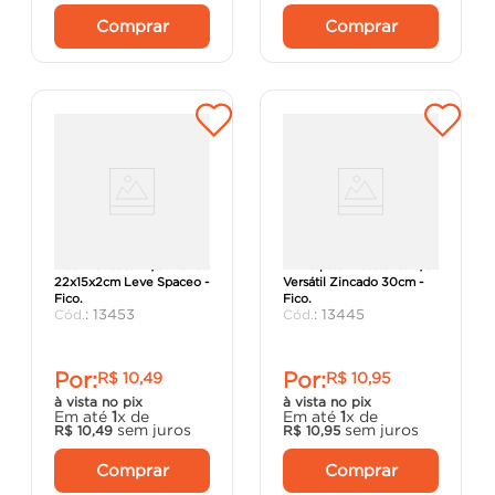
Comprar
Comprar
Mão Francesa Aço Branco
Trilho para Prateleira Aço
22x15x2cm Leve Spaceo -
Versátil Zincado 30cm -
Fico.
Fico.
:
13453
:
13445
Por:
Por:
R$
10
,
49
R$
10
,
95
à vista no pix
à vista no pix
Em até
1
x de
Em até
1
x de
sem juros
sem juros
R$
10
,
49
R$
10
,
95
Comprar
Comprar