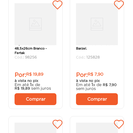
Suporte de Mão Francesa
Cantoneira 8X10 - Starfer
48,5x26cm Branco -
Barzel.
Fertak
:
98256
:
125828
Por:
Por:
R$
19
,
89
R$
7
,
90
à vista no pix
à vista no pix
Em até
1
x de
Em até
1
x de
R$
7
,
90
sem juros
sem juros
R$
19
,
89
Comprar
Comprar