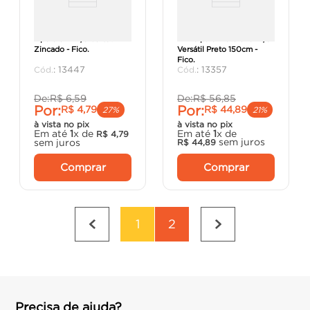
Apoio em Aço Versátil
Trilho para Prateleira Aço
Zincado - Fico.
Versátil Preto 150cm -
Fico.
:
13447
:
13357
De:
R$
6
,
59
De:
R$
56
,
85
Por:
Por:
R$
4
,
79
R$
44
,
89
27%
21%
à vista no pix
à vista no pix
Em até
1
x de
Em até
1
x de
R$
4
,
79
sem juros
sem juros
R$
44
,
89
Comprar
Comprar
1
2
Precisa de ajuda?