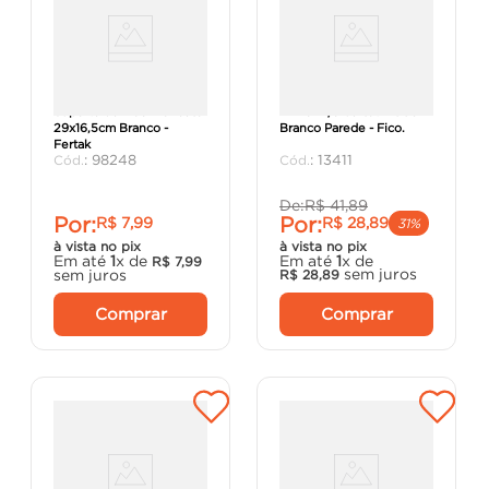
Suporte de Mão Francesa
Trilho Aço Versátil 100cm
29x16,5cm Branco -
Branco Parede - Fico.
Fertak
:
98248
:
13411
De:
R$
41
,
89
Por:
Por:
R$
7
,
99
R$
28
,
89
31%
à vista no pix
à vista no pix
Em até
1
x de
Em até
1
x de
R$
7
,
99
sem juros
sem juros
R$
28
,
89
Comprar
Comprar