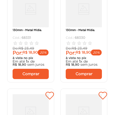
Número 7 Ouro Escovado
Número 6 Ouro Escovado
130mm - Metal Mídia.
130mm - Metal Mídia.
:
68331
:
68330
☆
☆
☆
☆
☆
☆
☆
☆
☆
☆
De:
R$
23
,
49
De:
R$
23
,
49
Por:
Por:
R$
18
,
90
R$
18
,
90
20%
20%
à vista no pix
à vista no pix
Em até
1
x de
Em até
1
x de
sem juros
sem juros
R$
18
,
90
R$
18
,
90
Comprar
Comprar