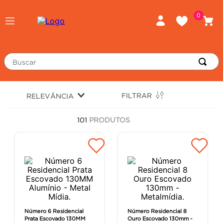
0
Buscar
TERMOS MAIS BUSCADOS
FILTRAR
RELEVÂNCIA
piso
1
º
101
PRODUTOS
porcelanato
2
º
revestimento
3
º
tinta
4
º
massa corrida
5
º
chuveiro
6
º
argamassa
7
º
Número 6 Residencial
Número Residencial 8
Prata Escovado 130MM
Ouro Escovado 130mm -