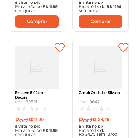
à vista no pix
à vista no pix
Em até
1
x de
Em até
1
x de
R$
11
,
99
R$
11
,
99
sem juros
sem juros
Comprar
Comprar
Placa de Alumínio
Número Residencial 1
Empurre 5x12cm -
Zamak Oxidado - Silvana.
Decore.
:
79891
:
9647
☆
☆
☆
☆
☆
☆
☆
☆
☆
☆
Por:
Por:
R$
11
,
99
R$
24
,
75
à vista no pix
à vista no pix
Em até
1
x de
Em até
1
x de
R$
11
,
99
sem juros
sem juros
R$
24
,
75