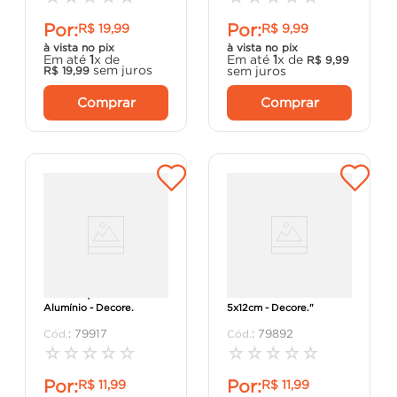
Por:
Por:
R$
19
,
99
R$
9
,
99
à vista no pix
à vista no pix
Em até
1
x de
Em até
1
x de
R$
9
,
99
sem juros
sem juros
R$
19
,
99
Comprar
Comprar
Placa Etiqueta 110V
"Placa ""Puxe"" Alumínio
Alumínio - Decore.
5x12cm - Decore."
:
79917
:
79892
☆
☆
☆
☆
☆
☆
☆
☆
☆
☆
Por:
Por:
R$
11
,
99
R$
11
,
99