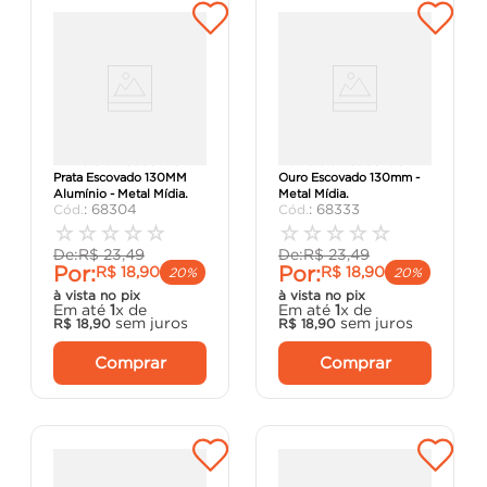
Número 0 Residencial
Número 9 Residencial
Prata Escovado 130MM
Ouro Escovado 130mm -
Alumínio - Metal Mídia.
Metal Mídia.
:
68304
:
68333
☆
☆
☆
☆
☆
☆
☆
☆
☆
☆
De:
R$
23
,
49
De:
R$
23
,
49
Por:
Por:
R$
18
,
90
R$
18
,
90
20%
20%
à vista no pix
à vista no pix
Em até
1
x de
Em até
1
x de
sem juros
sem juros
R$
18
,
90
R$
18
,
90
Comprar
Comprar