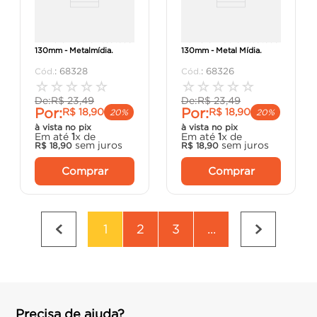
Número 4 Ouro Escovado
Número 2 Ouro Escovado
130mm - Metalmídia.
130mm - Metal Mídia.
:
68328
:
68326
☆
☆
☆
☆
☆
☆
☆
☆
☆
☆
De:
R$
23
,
49
De:
R$
23
,
49
Por:
Por:
R$
18
,
90
R$
18
,
90
20%
20%
à vista no pix
à vista no pix
Em até
1
x de
Em até
1
x de
sem juros
sem juros
R$
18
,
90
R$
18
,
90
Comprar
Comprar
1
2
3
...
Precisa de ajuda?