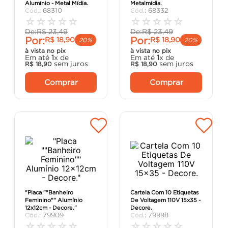
Alumínio - Metal Mídia.
Metalmídia.
porta
8
º
:
68310
:
68332
☆
☆
☆
☆
☆
☆
☆
☆
☆
☆
vaso sanitário
9
º
De:
R$
23
,
49
De:
R$
23
,
49
Por:
Por:
R$
18
,
90
R$
18
,
90
cadeira
10
º
20%
20%
à vista no pix
à vista no pix
Em até
1
x de
Em até
1
x de
sem juros
sem juros
R$
18
,
90
R$
18
,
90
Comprar
Comprar
"Placa ""Banheiro
Cartela Com 10 Etiquetas
Feminino"" Alumínio
De Voltagem 110V 15x35 -
12x12cm - Decore."
Decore.
:
79909
:
79998
☆
☆
☆
☆
☆
☆
☆
☆
☆
☆