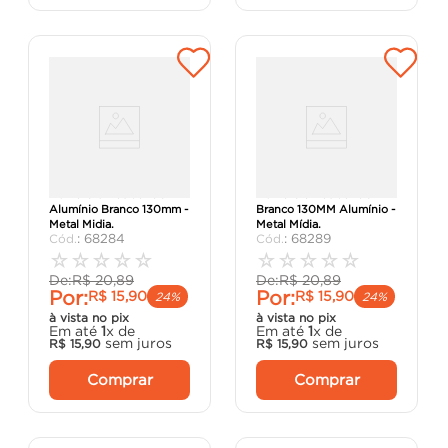
Número 0 Residencial
Número 5 Residencial
Alumínio Branco 130mm -
Branco 130MM Alumínio -
Metal Midia.
Metal Mídia.
:
68284
:
68289
☆
☆
☆
☆
☆
☆
☆
☆
☆
☆
De:
R$
20
,
89
De:
R$
20
,
89
Por:
Por:
R$
15
,
90
R$
15
,
90
24%
24%
à vista no pix
à vista no pix
Em até
1
x de
Em até
1
x de
sem juros
sem juros
R$
15
,
90
R$
15
,
90
Comprar
Comprar