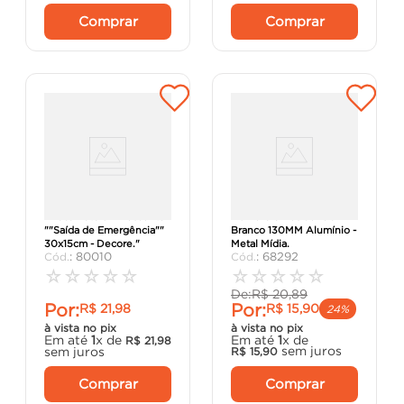
Comprar
Comprar
"Placa Fotoluminescente
Número 8 Residencial
""Saída de Emergência""
Branco 130MM Alumínio -
30x15cm - Decore."
Metal Mídia.
:
80010
:
68292
☆
☆
☆
☆
☆
☆
☆
☆
☆
☆
De:
R$
20
,
89
Por:
Por:
R$
21
,
98
R$
15
,
90
24%
à vista no pix
à vista no pix
Em até
1
x de
Em até
1
x de
R$
21
,
98
sem juros
sem juros
R$
15
,
90
Comprar
Comprar