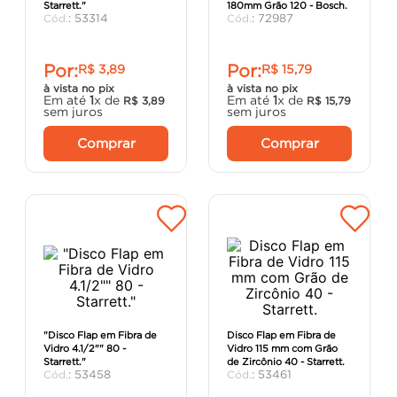
Starrett."
180mm Grão 120 - Bosch.
porta
8
º
:
53314
:
72987
vaso sanitário
9
º
Por:
Por:
R$
3
,
89
R$
15
,
79
cadeira
10
º
à vista no pix
à vista no pix
Em até
1
x de
Em até
1
x de
R$
3
,
89
R$
15
,
79
sem juros
sem juros
Comprar
Comprar
"Disco Flap em Fibra de
Disco Flap em Fibra de
Vidro 4.1/2"" 80 -
Vidro 115 mm com Grão
Starrett."
de Zircônio 40 - Starrett.
:
53458
:
53461