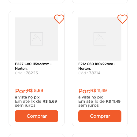
Disco de Fibra Metalite
Disco de Fibra Metalite
F227 C80 115x22mm -
F212 C60 180x22mm -
Norton.
Norton.
:
78225
:
78214
Por:
Por:
R$
5
,
69
R$
11
,
49
à vista no pix
à vista no pix
Em até
1
x de
Em até
1
x de
R$
5
,
69
R$
11
,
49
sem juros
sem juros
Comprar
Comprar