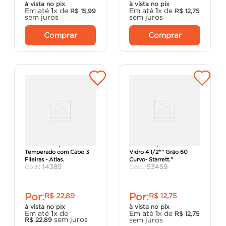
à vista no pix
à vista no pix
Em até
1
x de
Em até
1
x de
R$
15
,
99
R$
12
,
75
sem juros
sem juros
Comprar
Comprar
Escova de Aço
"Disco Flap Em Fibra De
Temperado com Cabo 3
Vidro 4 1/2"" Grão 60
Fileiras - Atlas.
Curvo- Starrett."
:
14385
:
53459
Por:
Por:
R$
22
,
89
R$
12
,
75
à vista no pix
à vista no pix
Em até
1
x de
Em até
1
x de
R$
12
,
75
sem juros
sem juros
R$
22
,
89