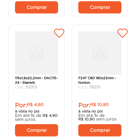
Comprar
Comprar
Disco Abrasivo de Corte
Disco de Fibra Metalite
115x1,6x22,2mm - DAC115-
F247 C80 180x22mm -
24 - Starrett.
Norton.
:
53313
:
78215
Por:
Por:
R$
4
,
90
R$
10
,
90
à vista no pix
à vista no pix
Em até
1
x de
Em até
1
x de
R$
4
,
90
sem juros
sem juros
R$
10
,
90
Comprar
Comprar