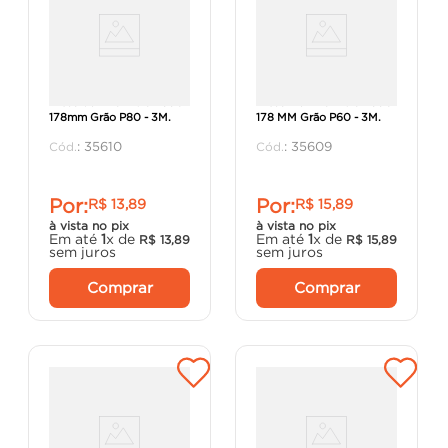
Disco de Lixa Fibra 283C
Disco De Lixa Fibra 283C
178mm Grão P80 - 3M.
178 MM Grão P60 - 3M.
:
35610
:
35609
Por:
Por:
R$
13
,
89
R$
15
,
89
à vista no pix
à vista no pix
Em até
1
x de
Em até
1
x de
R$
13
,
89
R$
15
,
89
sem juros
sem juros
Comprar
Comprar