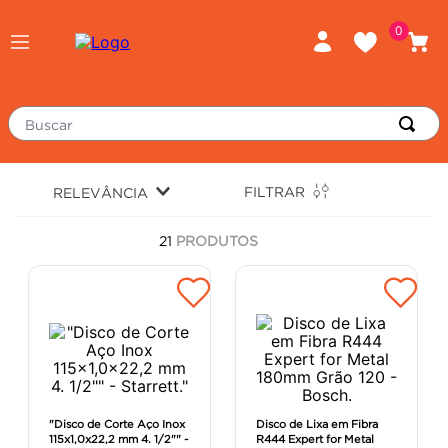
0
Buscar
TERMOS MAIS BUSCADOS
FILTRAR
RELEVÂNCIA
piso
1
º
21
PRODUTOS
porcelanato
2
º
revestimento
3
º
tinta
4
º
massa corrida
5
º
chuveiro
6
º
argamassa
7
º
"Disco de Corte Aço Inox
Disco de Lixa em Fibra
115x1,0x22,2 mm 4. 1/2"" -
R444 Expert for Metal