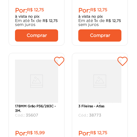
Por:
Por:
R$
12
,
75
R$
12
,
75
à vista no pix
à vista no pix
Em até
1
x de
Em até
1
x de
R$
12
,
75
R$
12
,
75
sem juros
sem juros
Comprar
Comprar
Disco de Lixa Fibra
Escova de Aço Economica
178MM Grão P36/283C -
3 Fileiras - Atlas
3M.
:
35607
:
38773
Por:
Por:
R$
15
,
99
R$
12
,
75