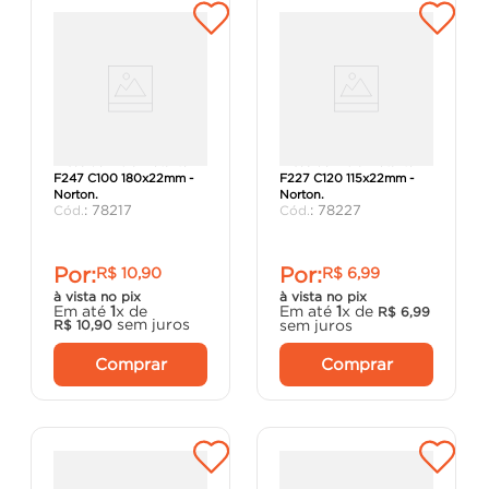
Disco de Fibra Metalite
Disco de Fibra Metalite
F247 C100 180x22mm -
F227 C120 115x22mm -
Norton.
Norton.
:
78217
:
78227
Por:
Por:
R$
10
,
90
R$
6
,
99
à vista no pix
à vista no pix
Em até
1
x de
Em até
1
x de
R$
6
,
99
sem juros
sem juros
R$
10
,
90
Comprar
Comprar