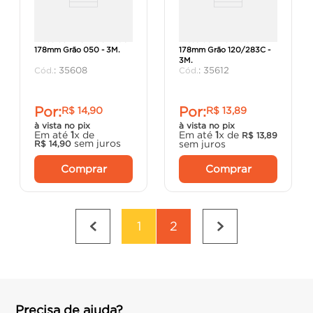
Disco de Lixa Fibra 283C
Disco de Lixa Fibra
178mm Grão 050 - 3M.
178mm Grão 120/283C -
3M.
:
35608
:
35612
Por:
Por:
R$
14
,
90
R$
13
,
89
à vista no pix
à vista no pix
Em até
1
x de
Em até
1
x de
R$
13
,
89
sem juros
sem juros
R$
14
,
90
Comprar
Comprar
1
2
Precisa de ajuda?