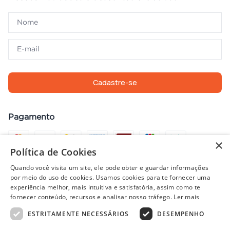
Cadastre-se
Pagamento
×
Política de Cookies
Compra com segurança
Quando você visita um site, ele pode obter e guardar informações
por meio do uso de cookies. Usamos cookies para te fornecer uma
experiência melhor, mais intuitiva e satisfatória, assim como te
fornecer conteúdo, recursos e analisar nosso tráfego.
Ler mais
Preços, promoções, condições de pagamento e frete válidos apenas
ESTRITAMENTE NECESSÁRIOS
DESEMPENHO
para compras no site. Em caso de divergência, prevalece o valor do