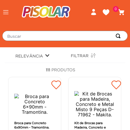
0
Buscar
TERMOS MAIS BUSCADOS
FILTRAR
RELEVÂNCIA
porcelanato
1
º
111
PRODUTOS
piso
2
º
revestimento
3
º
tinta
4
º
massa corrida
5
º
chuveiro
6
º
porta
7
º
Broca para Concreto
Kit de Brocas para
6x90mm - Tramontina.
Madeira, Concreto e