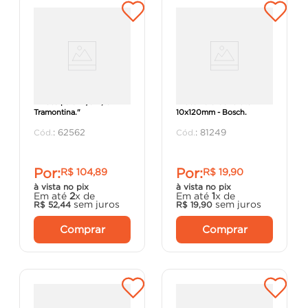
"Broca para Aço 17/32"" -
Broca Para Concreto
Tramontina."
10x120mm - Bosch.
:
62562
:
81249
Por:
Por:
R$
104
,
89
R$
19
,
90
à vista no pix
à vista no pix
Em até
2
x de
Em até
1
x de
sem juros
sem juros
R$
52
,
44
R$
19
,
90
Comprar
Comprar