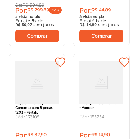
De:
R$
394
,
89
Por:
Por:
R$
299
,
89
R$
44
,
89
24%
à vista no pix
à vista no pix
Em até
5
x de
Em até
1
x de
sem juros
sem juros
R$
59
,
97
R$
44
,
89
Comprar
Comprar
Jogo de Brocas para
Broca para Vidro 6x75mm
Concreto com 8 peças
- Vonder
1203 - Fertak.
:
133105
:
155254
Por:
Por:
R$
32
,
90
R$
14
,
90