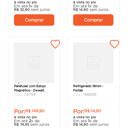
à vista no pix
à vista no pix
Em até
1
x de
Em até
1
x de
sem juros
sem juros
R$
32
,
90
R$
14
,
90
Comprar
Comprar
Jogo 15 Pontas para
Serra Copo Diamantado
Parafusar com Estojo
Refrigerado 18mm -
Magnético - Dewalt.
Fertak
:
72759
:
156005
Por:
Por:
R$
149
,
90
R$
14
,
90
à vista no pix
à vista no pix
Em até
2
x de
Em até
1
x de
sem juros
sem juros
R$
74
,
95
R$
14
,
90