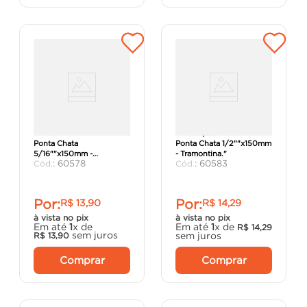
"Broca Para Madeira
"Broca para Madeira
Ponta Chata
Ponta Chata 1/2""x150mm
5/16""x150mm -
- Tramontina."
:
60578
:
60583
Tramontina."
Por:
Por:
R$
13
,
90
R$
14
,
29
à vista no pix
à vista no pix
Em até
1
x de
Em até
1
x de
R$
14
,
29
sem juros
sem juros
R$
13
,
90
Comprar
Comprar