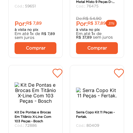
Metal Misto 9 Peças D-
argamassa
8
º
:
59651
:
76475
71962 - Makita.
cadeira
9
º
De:
R$
54
,
90
Por:
Por:
R$
7
,
89
R$
37
,
89
cimento
10
º
31%
à vista no pix
à vista no pix
Em até
1
x de
Em até
1
x de
R$
7
,
89
sem juros
sem juros
R$
37
,
89
Comprar
Comprar
Kit De Pontas e Brocas
Serra Copo Kit 11 Peças -
Em Titânio X-Line Com
Fertak.
103 Peças - Bosch
:
72886
:
80409