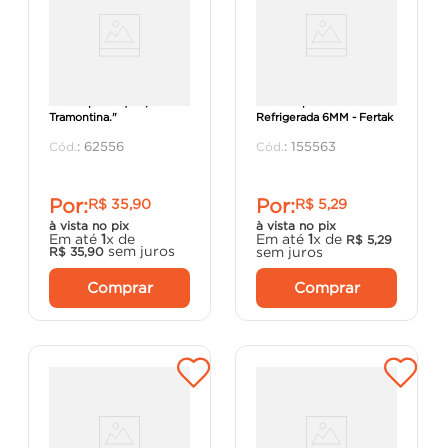
"Broca para Aço 3/8"" -
Serra Copo Diamantada
Tramontina."
Refrigerada 6MM - Fertak
:
62556
:
155563
Por:
Por:
R$
35
,
90
R$
5
,
29
à vista no pix
à vista no pix
Em até
1
x de
Em até
1
x de
R$
5
,
29
sem juros
sem juros
R$
35
,
90
Comprar
Comprar