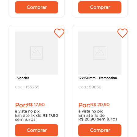
Comprar
Comprar
Broca para Vidro 8x80mm
Broca para Concreto
- Vonder
12x150mm - Tramontina.
:
155255
:
59656
Por:
Por:
R$
17
,
90
R$
20
,
90
à vista no pix
à vista no pix
Em até
1
x de
Em até
1
x de
R$
17
,
90
sem juros
sem juros
R$
20
,
90
Comprar
Comprar