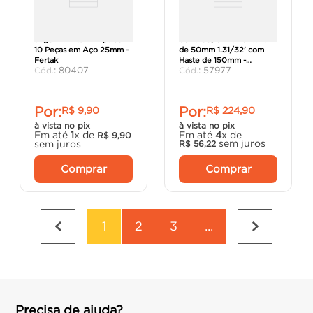
Jogo De Bits Phillips com
Serra Copo Diamantada
10 Peças em Aço 25mm -
de 50mm 1.31/32' com
Fertak
Haste de 150mm -
:
80407
:
57977
Starrett.
Por:
Por:
R$
9
,
90
R$
224
,
90
à vista no pix
à vista no pix
Em até
1
x de
Em até
4
x de
R$
9
,
90
sem juros
sem juros
R$
56
,
22
Comprar
Comprar
1
2
3
...
Precisa de ajuda?