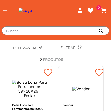
0
Buscar
TERMOS MAIS BUSCADOS
FILTRAR
RELEVÂNCIA
piso
1
º
2
PRODUTOS
porcelanato
2
º
revestimento
3
º
tinta
4
º
massa corrida
5
º
chuveiro
6
º
argamassa
7
º
Bolsa Lona Para
Vonder
Ferramentas 39x20x29 -