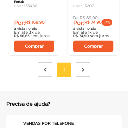
Fertak
porta
8
º
:
155456
:
13207
cimento
9
º
De:
R$
89
,
90
Por:
Por:
R$
169
,
90
R$
74
,
90
cadeira
10
º
17%
à vista no pix
à vista no pix
Em até
3
x de
Em até
1
x de
sem juros
sem juros
R$
56
,
63
R$
74
,
90
Comprar
Comprar
1
Precisa de ajuda?
VENDAS POR TELEFONE