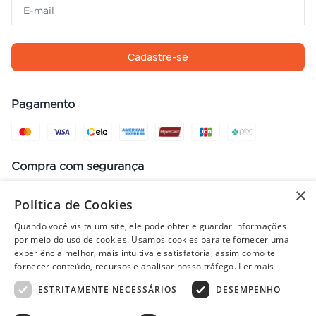
Cadastre-se
Pagamento
Compra com segurança
×
Política de Cookies
Quando você visita um site, ele pode obter e guardar informações
Preços, promoções, condições de pagamento e frete válidos apenas
por meio do uso de cookies. Usamos cookies para te fornecer uma
para compras no site. Em caso de divergência, prevalece o valor do
experiência melhor, mais intuitiva e satisfatória, assim como te
carrinho no fechamento do pedido. Vendas sujeitas à análise e
fornecer conteúdo, recursos e analisar nosso tráfego.
Ler mais
disponibilidade de estoque. Imagens ilustrativas.
ESTRITAMENTE NECESSÁRIOS
DESEMPENHO