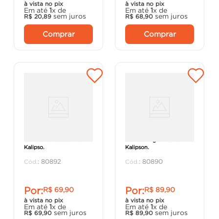
à vista no pix
à vista no pix
Em até
1
x de
Em até
1
x de
sem juros
sem juros
R$
20
,
89
R$
68
,
90
Comprar
Comprar
Óculos Jamaica Cinza -
Óculos Angra Incolor AF -
Kalipso.
Kalipson.
:
80892
:
80890
Por:
Por:
R$
69
,
90
R$
89
,
90
à vista no pix
à vista no pix
Em até
1
x de
Em até
1
x de
sem juros
sem juros
R$
69
,
90
R$
89
,
90