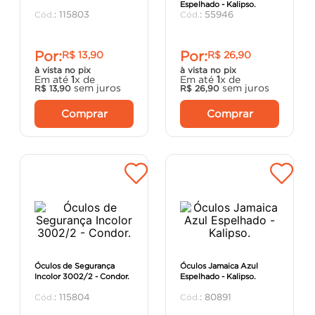
Espelhado - Kalipso.
argamassa
8
º
:
115803
:
55946
cadeira
9
º
Por:
Por:
R$
13
,
90
R$
26
,
90
porta
10
º
à vista no pix
à vista no pix
Em até
1
x de
Em até
1
x de
sem juros
sem juros
R$
13
,
90
R$
26
,
90
Comprar
Comprar
Óculos de Segurança
Óculos Jamaica Azul
Incolor 3002/2 - Condor.
Espelhado - Kalipso.
:
115804
:
80891