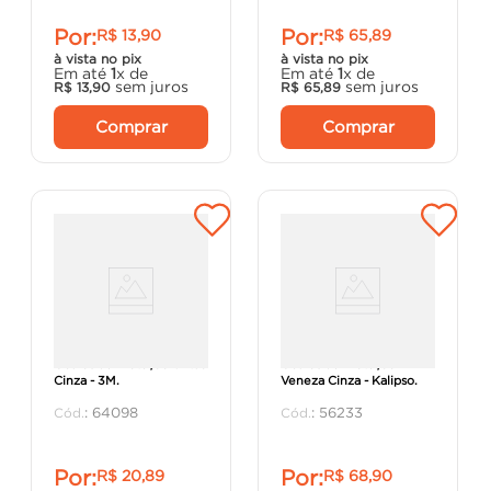
Por:
Por:
R$
13
,
90
R$
65
,
89
à vista no pix
à vista no pix
Em até
1
x de
Em até
1
x de
sem juros
sem juros
R$
13
,
90
R$
65
,
89
Comprar
Comprar
Óculos de Proteção Virtua
Óculos de Proteção
Cinza - 3M.
Veneza Cinza - Kalipso.
:
64098
:
56233
Por:
Por:
R$
20
,
89
R$
68
,
90