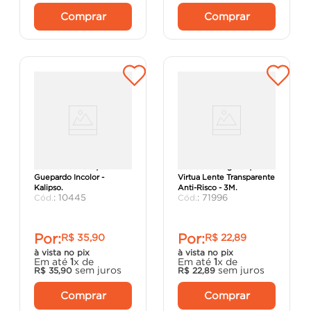
Comprar
Comprar
Óculos De Proteção
Óculos de Segurança
Guepardo Incolor -
Virtua Lente Transparente
Kalipso.
Anti-Risco - 3M.
:
10445
:
71996
Por:
Por:
R$
35
,
90
R$
22
,
89
à vista no pix
à vista no pix
Em até
1
x de
Em até
1
x de
sem juros
sem juros
R$
35
,
90
R$
22
,
89
Comprar
Comprar