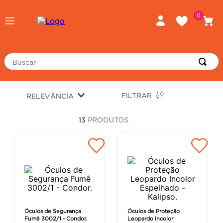
0
Buscar
TERMOS MAIS BUSCADOS
FILTRAR
RELEVÂNCIA
porcelanato
1
º
13
PRODUTOS
piso
2
º
revestimento
3
º
tinta
4
º
massa corrida
5
º
chuveiro
6
º
cimento
7
º
Óculos de Segurança
Óculos de Proteção
Fumê 3002/1 - Condor.
Leopardo Incolor