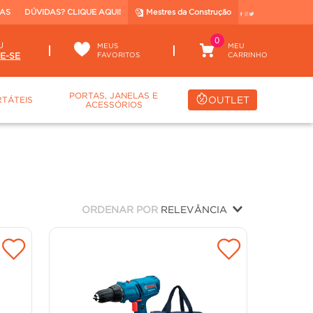
TAS
DÚVIDAS? CLIQUE AQUI!
Mestres da Construção
0
U
MEUS
FAVORITOS
PORTAS, JANELAS E
OUTLET
TÁTEIS
ACESSÓRIOS
ORDENAR POR
RELEVÂNCIA