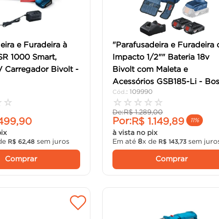
eira e Furadeira à
"Parafusadeira e Furadeira 
SR 1000 Smart,
Impacto 1/2"" Bateria 18v
Carregador Bivolt -
Bivolt com Maleta e
Acessórios GSB185-Li - Bos
:
109990
☆
☆
☆
☆
☆
☆
☆
De:
R$
1
.
289
,
00
Por:
499
,
90
R$
1
.
149
,
89
11%
pix
à vista no pix
de
sem juros
Em até
8
x de
sem juro
R$
62
,
48
R$
143
,
73
Comprar
Comprar