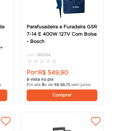
de
Parafusadeira e Furadeira GSR
7-14 E 400W 127V Com Bolsa
- Bosch
"
:
180334
☆
☆
☆
☆
☆
Por:
R$
549
,
90
à vista no pix
s
Em até
8
x de
sem juros
R$
68
,
73
Comprar