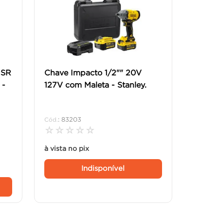
GSR
Chave Impacto 1/2"" 20V
 -
127V com Maleta - Stanley.
:
83203
☆
☆
☆
☆
☆
à vista no pix
Indisponível