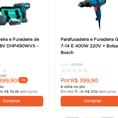
eira e Furadeira de
Parafusadeira e Furadeira 
 18V DHP490WVX -
7-14 E 400W 220V + Bolsa
Bosch
6
:
145099
☆
☆
☆
☆
☆
☆
☆
9
,
90
Por:
899
,
90
R$
399
,
90
13%
pix
à vista no pix
de
sem juros
Em até
7
x de
sem juros
R$
112
,
48
R$
57
,
12
Comprar
Comprar