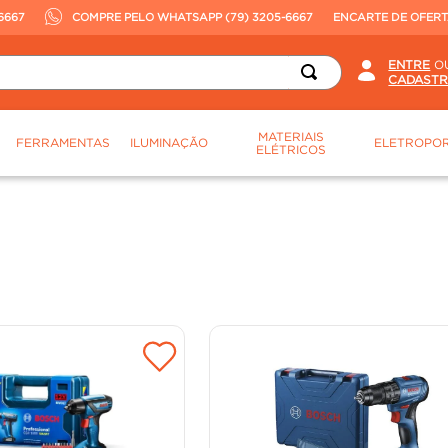
6667
COMPRE PELO WHATSAPP (79) 3205-6667
ENCARTE DE OFER
O
MATERIAIS
FERRAMENTAS
ILUMINAÇÃO
ELETROPOR
ELÉTRICOS