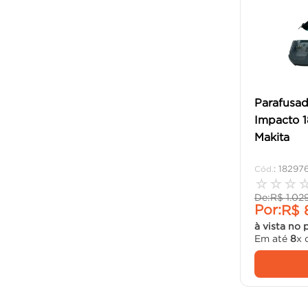
Parafusad
Impacto
Makita
:
18297
☆
☆
☆
De:
R$
1
.
02
Por:
R$
à vista no 
Em até
8
x 