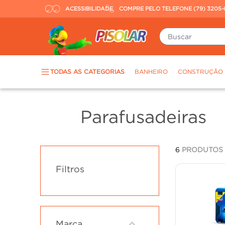
ACESSIBILIDADE
COMPRE PELO TELEFONE (79) 3205-
Buscar
TERMOS MAIS BUSCADOS
TODAS AS CATEGORIAS
BANHEIRO
CONSTRUÇÃO
piso
1
º
porcelanato
2
º
Parafusadeiras
revestimento
3
º
tinta
4
º
6
PRODUTOS
massa corrida
5
º
Filtros
chuveiro
6
º
argamassa
7
º
porta
8
º
vaso sanitário
9
º
Marca