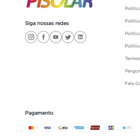
Políti
Políti
Siga nossas redes
Políti
Políti
Termos
Pergun
Fale C
Pagamento