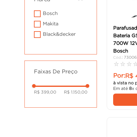
cadeira
10
º
bosch
makita
Parafusad
black&decker
Bateria G
700W 12V 
Bosch
:
73006
☆
☆
☆
Faixas De Preço
Por:
R$
à vista no 
Em até
8
x 
R$ 399,00
R$ 1.150,00