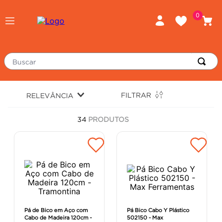
0
Buscar
TERMOS MAIS BUSCADOS
FILTRAR
RELEVÂNCIA
piso
1
º
34
PRODUTOS
porcelanato
2
º
revestimento
3
º
tinta
4
º
massa corrida
5
º
chuveiro
6
º
argamassa
7
º
Pá de Bico em Aço com
Pá Bico Cabo Y Plástico
Cabo de Madeira 120cm -
502150 - Max