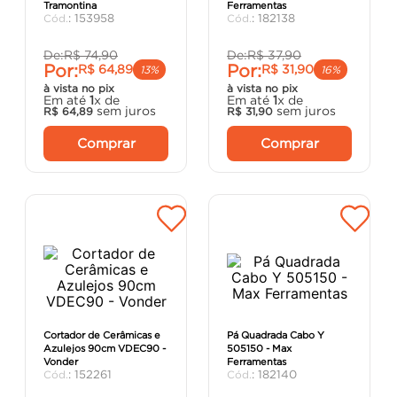
Tramontina
Ferramentas
porta
8
º
:
153958
:
182138
cimento
9
º
De:
R$
74
,
90
De:
R$
37
,
90
Por:
Por:
R$
64
,
89
R$
31
,
90
cadeira
10
º
13%
16%
à vista no pix
à vista no pix
Em até
1
x de
Em até
1
x de
sem juros
sem juros
R$
64
,
89
R$
31
,
90
Comprar
Comprar
Cortador de Cerâmicas e
Pá Quadrada Cabo Y
Azulejos 90cm VDEC90 -
505150 - Max
Vonder
Ferramentas
:
152261
:
182140