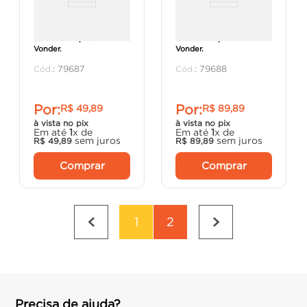
Ventosa Simples 11cm -
Ventosa Dupla 11cm -
Vonder.
Vonder.
:
79687
:
79688
Por:
Por:
R$
49
,
89
R$
89
,
89
à vista no pix
à vista no pix
Em até
1
x de
Em até
1
x de
sem juros
sem juros
R$
49
,
89
R$
89
,
89
Comprar
Comprar
1
2
Precisa de ajuda?