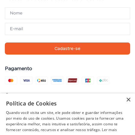
Cadastre-se
Pagamento
Compra com segurança
×
Política de Cookies
Quando você visita um site, ele pode obter e guardar informações
por meio do uso de cookies. Usamos cookies para te fornecer uma
Preços, promoções, condições de pagamento e frete válidos apenas
experiência melhor, mais intuitiva e satisfatória, assim como te
para compras no site. Em caso de divergência, prevalece o valor do
fornecer conteúdo, recursos e analisar nosso tráfego.
Ler mais