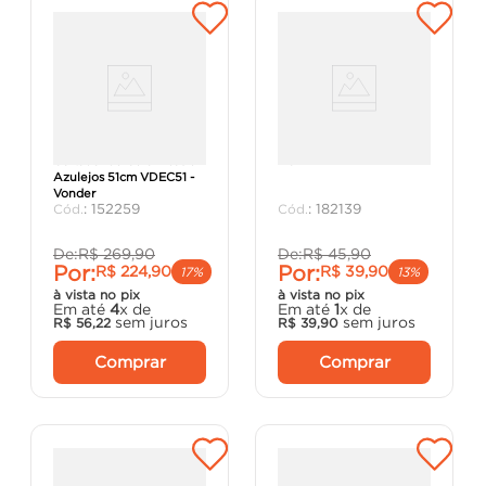
Cortador de Cerâmicas e
max
Azulejos 51cm VDEC51 -
Vonder
:
152259
:
182139
De:
R$
269
,
90
De:
R$
45
,
90
Por:
Por:
R$
224
,
90
R$
39
,
90
17%
13%
à vista no pix
à vista no pix
Em até
4
x de
Em até
1
x de
sem juros
sem juros
R$
56
,
22
R$
39
,
90
Comprar
Comprar