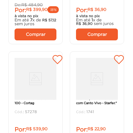
De:
R$
484
,
90
Por:
Por:
R$
399
,
90
R$
36
,
90
18%
à vista no pix
à vista no pix
Em até
7
x de
Em até
1
x de
R$
57
,
12
sem juros
sem juros
R$
36
,
90
Comprar
Comprar
Cortador Profissional TEC
"Colher para Pedreiro 8""
100 - Cortag
com Canto Vivo - Starfer."
:
57278
:
1741
Por:
Por:
R$
539
,
90
R$
22
,
90