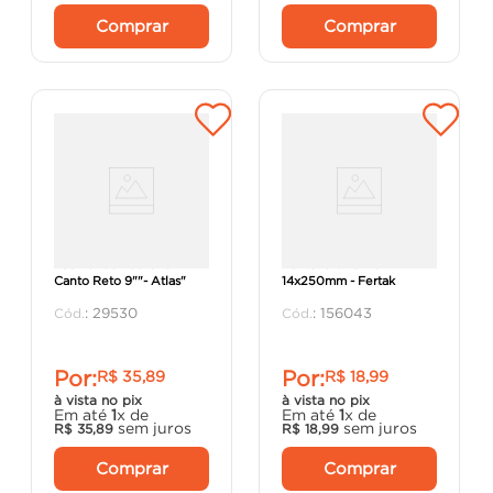
Comprar
Comprar
"Colher de Pedreiro
Ponteira SDS Max
Canto Reto 9""- Atlas"
14x250mm - Fertak
:
29530
:
156043
Por:
Por:
R$
35
,
89
R$
18
,
99
à vista no pix
à vista no pix
Em até
1
x de
Em até
1
x de
sem juros
sem juros
R$
35
,
89
R$
18
,
99
Comprar
Comprar