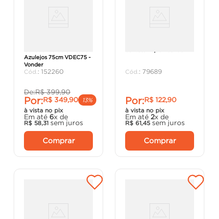
Cortador de Cerâmicas e
Ventosa Tripla - Vonder.
Azulejos 75cm VDEC75 -
Vonder
:
152260
:
79689
De:
R$
399
,
90
Por:
Por:
R$
349
,
90
R$
122
,
90
13%
à vista no pix
à vista no pix
Em até
6
x de
Em até
2
x de
sem juros
sem juros
R$
58
,
31
R$
61
,
45
Comprar
Comprar