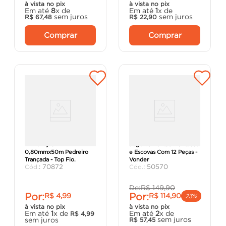
à vista no pix
à vista no pix
Em até
8
x de
Em até
1
x de
sem juros
sem juros
R$
67
,
48
R$
22
,
90
Comprar
Comprar
Linha Nylon
Jogo de Pontas Montadas
0,80mmx50m Pedreiro
e Escovas Com 12 Peças -
Trançada - Top Fio.
Vonder
:
70872
:
50570
De:
R$
149
,
90
Por:
Por:
R$
4
,
99
R$
114
,
90
23%
à vista no pix
à vista no pix
Em até
1
x de
Em até
2
x de
R$
4
,
99
sem juros
sem juros
R$
57
,
45