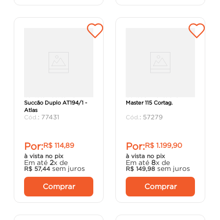
Ventosa Plastica De
Cortador Profissional
Succão Duplo AT194/1 -
Master 115 Cortag.
Atlas
:
77431
:
57279
Por:
Por:
R$
114
,
89
R$
1
.
199
,
90
à vista no pix
à vista no pix
Em até
2
x de
Em até
8
x de
sem juros
sem juros
R$
57
,
44
R$
149
,
98
Comprar
Comprar