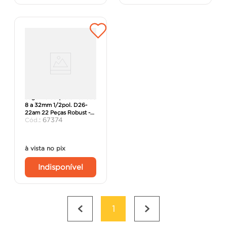
Jogo De Soquete Estriado
8 a 32mm 1/2pol. D26-
22am 22 Peças Robust -
:
67374
Gedore.
à vista no pix
Indisponível
1