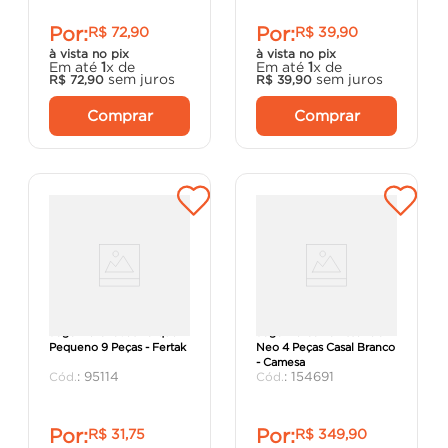
Por:
Por:
R$
72
,
90
R$
39
,
90
à vista no pix
à vista no pix
Em até
1
x de
Em até
1
x de
sem juros
sem juros
R$
72
,
90
R$
39
,
90
Comprar
Comprar
Jogo De Chaves Torque
Jogo De Cama Essencial
Pequeno 9 Peças - Fertak
Neo 4 Peças Casal Branco
- Camesa
:
95114
:
154691
Por:
Por:
R$
31
,
75
R$
349
,
90