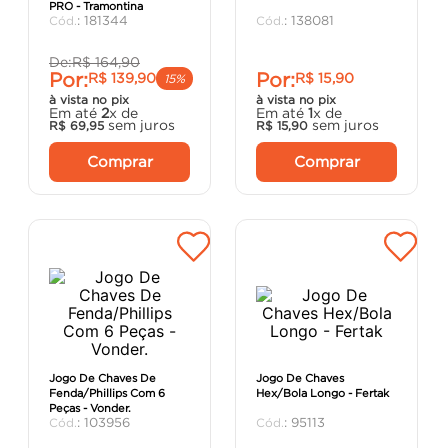
PRO - Tramontina
porta
8
º
:
181344
:
138081
vaso sanitário
9
º
De:
R$
164
,
90
Por:
Por:
R$
139
,
90
R$
15
,
90
cadeira
10
º
15%
à vista no pix
à vista no pix
Em até
2
x de
Em até
1
x de
sem juros
sem juros
R$
69
,
95
R$
15
,
90
Comprar
Comprar
Jogo De Chaves De
Jogo De Chaves
Fenda/Phillips Com 6
Hex/Bola Longo - Fertak
Peças - Vonder.
:
103956
:
95113