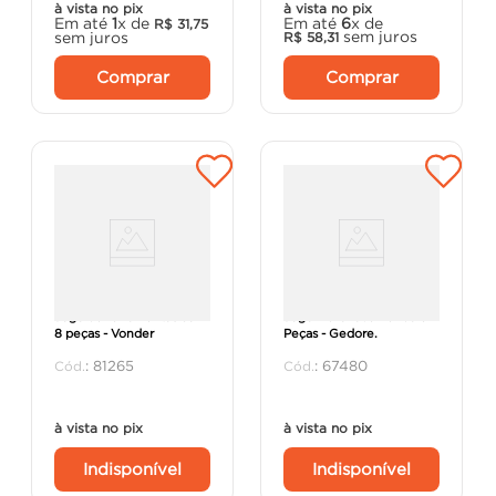
à vista no pix
à vista no pix
Em até
1
x de
Em até
6
x de
R$
31
,
75
sem juros
sem juros
R$
58
,
31
Comprar
Comprar
Jogo de ferramentas com
Jogo De Chave Fenda 5
8 peças - Vonder
Peças - Gedore.
:
81265
:
67480
à vista no pix
à vista no pix
Indisponível
Indisponível