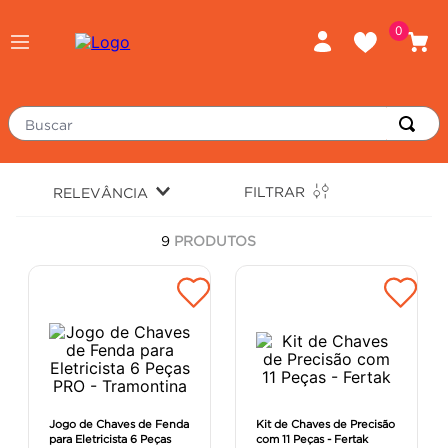
0
Buscar
TERMOS MAIS BUSCADOS
FILTRAR
RELEVÂNCIA
piso
1
º
9
PRODUTOS
porcelanato
2
º
revestimento
3
º
tinta
4
º
massa corrida
5
º
chuveiro
6
º
argamassa
7
º
Jogo de Chaves de Fenda
Kit de Chaves de Precisão
para Eletricista 6 Peças
com 11 Peças - Fertak