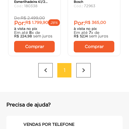
Esmerilhadeira 4.1/2
Bosch
porta
8
º
:
180338
:
72963
GWS180LI 2B 18V - Bosch
vaso sanitário
9
º
De:
R$
2
.
499
,
00
Por:
Por:
R$
1
.
799
,
90
R$
365
,
00
cadeira
10
º
28%
à vista no pix
à vista no pix
Em até
8
x de
Em até
7
x de
sem juros
sem juros
R$
224
,
98
R$
52
,
14
Comprar
Comprar
1
Precisa de ajuda?
VENDAS POR TELEFONE