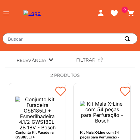
0
Buscar
TERMOS MAIS BUSCADOS
FILTRAR
RELEVÂNCIA
piso
1
º
2
PRODUTOS
porcelanato
2
º
revestimento
3
º
tinta
4
º
massa corrida
5
º
chuveiro
6
º
argamassa
7
º
Conjunto Kit Furadeira
Kit Mala X-Line com 54
GSB185LI +
peças para Perfuração -