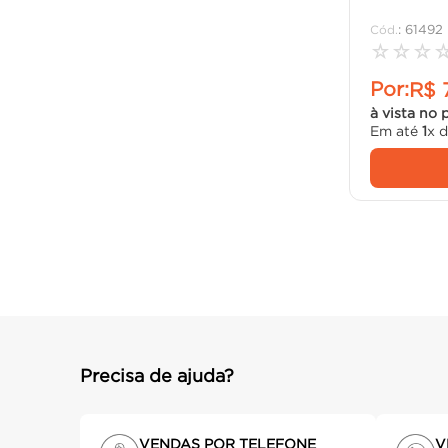
:
61492
☆
☆
☆
Por:
R$
à vista no 
Em até
1
x 
Precisa de ajuda?
VENDAS POR TELEFONE
V