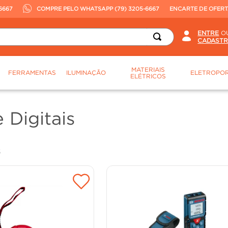
6667
COMPRE PELO WHATSAPP (79) 3205-6667
ENCARTE DE OFER
O
MATERIAIS
FERRAMENTAS
ILUMINAÇÃO
ELETROPOR
ELÉTRICOS
 Digitais
S