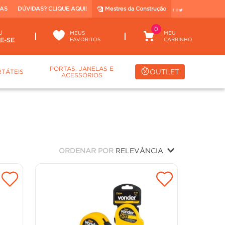
TAS
DÚVIDAS? CLIQUE AQUI!
Mestres da Construção
0
U
MEUS
FAVORITOS
PORTAS, JANELAS E
OUTLET
TÁTEIS
ACESSÓRIOS
ORDENAR POR
RELEVÂNCIA