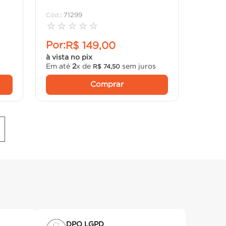
:
71299
☆
☆
☆
☆
☆
Por:
R$
149
,
00
à vista no pix
s
Em até
2
x de
sem juros
R$
74
,
50
Comprar
DPO LGPD