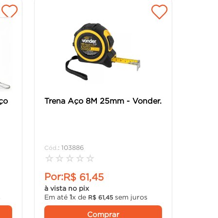
ço
Trena Aço 8M 25mm - Vonder.
:
103886
☆
☆
☆
☆
☆
Por:
R$
61
,
45
à vista no pix
s
Em até
1
x de
sem juros
R$
61
,
45
Comprar