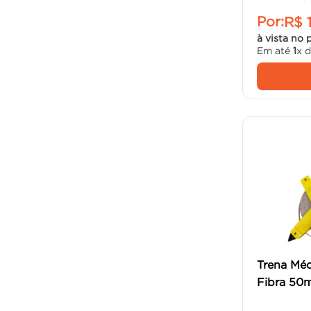
Por:
R$
à vista no 
Em até
1
x 
Trena Méd
Fibra 50m