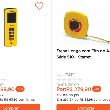
Trena Longa com Fita de A
Série 510 - Starret.
:
71237
☆
☆
☆
☆
☆
☆
☆
90
De:
R$
319
,
90
Por:
189
,
90
R$
279
,
90
17%
13%
pix
à vista no pix
de
sem juros
Em até
5
x de
sem juro
R$
63
,
30
R$
55
,
98
Comprar
Comprar