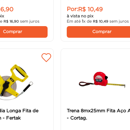
Por:
16
,
90
R$
10
,
49
pix
à vista no pix
de
sem juros
Em até
1
x de
sem juros
R$
16
,
90
R$
10
,
49
Comprar
Comprar
ia Longa Fita de
Trena 8mx25mm Fita Aço 
 - Fertak
- Cortag.