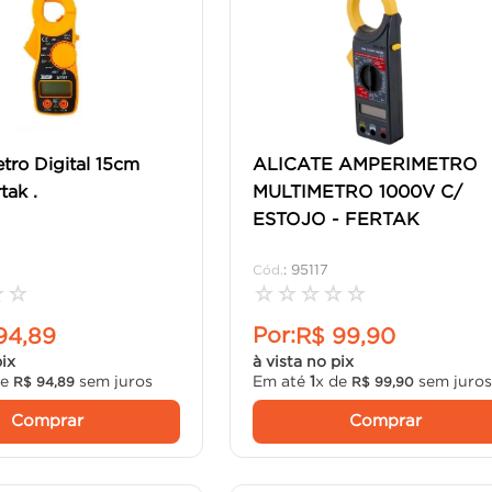
ro Digital 15cm
ALICATE AMPERIMETRO
tak .
MULTIMETRO 1000V C/
ESTOJO - FERTAK
:
95117
☆
☆
☆
☆
☆
☆
☆
Por:
94
,
89
R$
99
,
90
pix
à vista no pix
de
sem juros
Em até
1
x de
sem juro
R$
94
,
89
R$
99
,
90
Comprar
Comprar