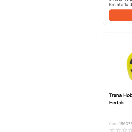
Em até
1
x 
Trena Ho
Fertak
:
15607
☆
☆
☆