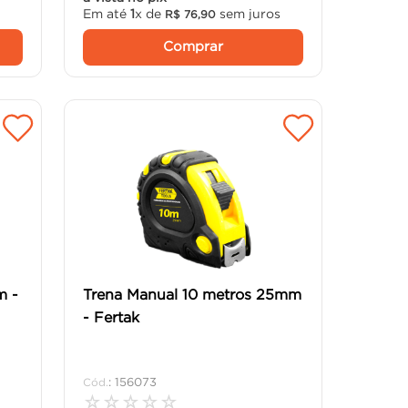
Em até
1
x de
sem juros
R$
76
,
90
Comprar
m -
Trena Manual 10 metros 25mm
- Fertak
:
156073
☆
☆
☆
☆
☆