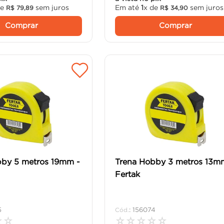
de
sem juros
Em até
1
x de
sem juros
R$
79
,
89
R$
34
,
90
Comprar
Comprar
bby 5 metros 19mm -
Trena Hobby 3 metros 13m
Fertak
5
:
156074
☆
☆
☆
☆
☆
☆
☆