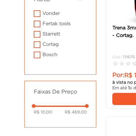
cimento
10
º
vonder
fertak tools
Trena 3m
starrett
- Cortag.
cortag
bosch
:
111675
☆
☆
☆
Por:
R$
à vista no 
Em até
1
x 
Faixas De Preço
R$ 10,00
R$ 469,00