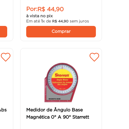
Por:
R$
44
,
90
à vista no pix
Em até
1
x de
sem juros
R$
44
,
90
Comprar
Abs
Medidor de Ângulo Base
Magnética 0° A 90° Starrett