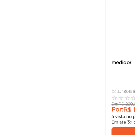
medidor
:
180156
☆
☆
☆
De:
R$
229
,
Por:
R$
à vista no 
Em até
3
x 