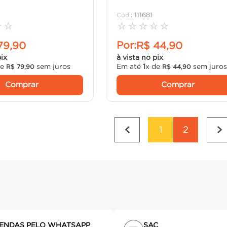
:
111681
☆
☆
☆
☆
☆
☆
☆
Por:
79
,
90
R$
44
,
90
pix
à vista no pix
de
sem juros
Em até
1
x de
sem juro
R$
79
,
90
R$
44
,
90
Comprar
Comprar
1
2
ENDAS PELO WHATSAPP
SAC