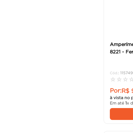
Amperímet
8221 - Fer
:
115749
☆
☆
☆
Por:
R$
à vista no 
Em até
1
x 