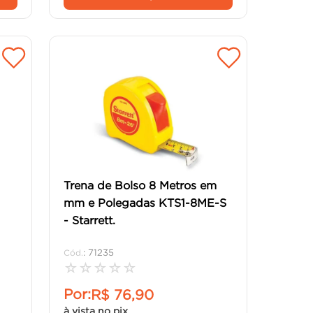
Trena de Bolso 8 Metros em
mm e Polegadas KTS1-8ME-S
- Starrett.
:
71235
☆
☆
☆
☆
☆
Por:
R$
76
,
90
à vista no pix