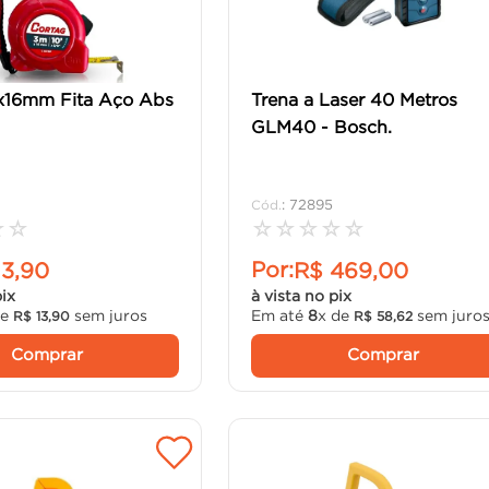
x16mm Fita Aço Abs
Trena a Laser 40 Metros
GLM40 - Bosch.
:
72895
☆
☆
☆
☆
☆
☆
☆
Por:
13
,
90
R$
469
,
00
pix
à vista no pix
de
sem juros
Em até
8
x de
sem juro
R$
13
,
90
R$
58
,
62
Comprar
Comprar