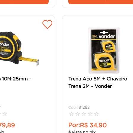
o 10M 25mm -
Trena Aço 5M + Chaveiro
Trena 2M - Vonder
7
:
81282
☆
☆
☆
☆
☆
☆
☆
Por:
79
,
89
R$
34
,
90
pix
à vista no pix