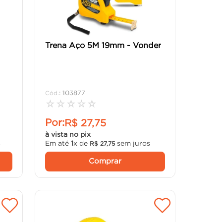
Trena Aço 5M 19mm - Vonder
:
103877
☆
☆
☆
☆
☆
Por:
R$
27
,
75
à vista no pix
s
Em até
1
x de
sem juros
R$
27
,
75
Comprar