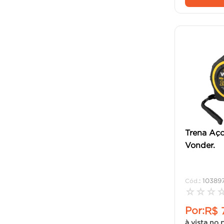
Trena Aç
Vonder.
:
10389
☆
☆
☆
Por:
R$
à vista no 