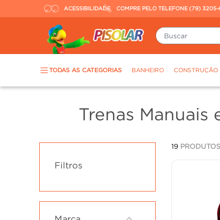
ACESSIBILIDADE
COMPRE PELO TELEFONE (79) 3205-
Buscar
TERMOS MAIS BUSCADOS
TODAS AS CATEGORIAS
BANHEIRO
CONSTRUÇÃO
porcelanato
1
º
piso
2
º
Trenas Manuais e
revestimento
3
º
tinta
4
º
19
PRODUTO
massa corrida
5
º
Filtros
chuveiro
6
º
porta
7
º
argamassa
8
º
cadeira
9
º
Marca