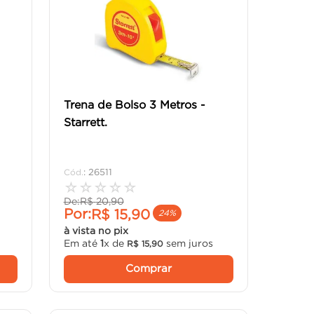
Trena de Bolso 3 Metros -
Starrett.
:
26511
☆
☆
☆
☆
☆
De:
R$
20
,
90
Por:
R$
15
,
90
24%
à vista no pix
s
Em até
1
x de
sem juros
R$
15
,
90
Comprar