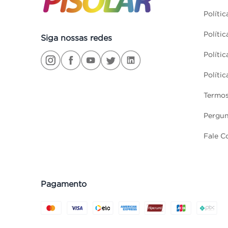
Políti
Políti
Siga nossas redes
Políti
Políti
Termos
Pergun
Fale C
Pagamento