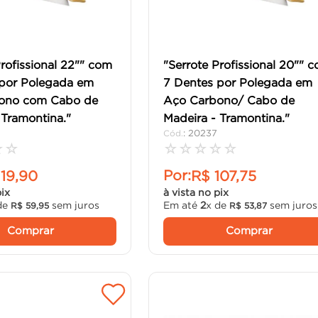
Profissional 22"" com
"Serrote Profissional 20"" 
 por Polegada em
7 Dentes por Polegada em
ono com Cabo de
Aço Carbono/ Cabo de
 Tramontina."
Madeira - Tramontina."
:
20237
☆
☆
☆
☆
☆
☆
☆
Por:
119
,
90
R$
107
,
75
pix
à vista no pix
de
sem juros
Em até
2
x de
sem juros
R$
59
,
95
R$
53
,
87
Comprar
Comprar