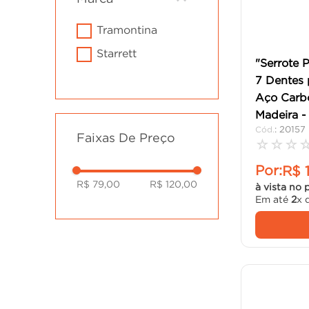
cimento
10
º
tramontina
starrett
"Serrote 
7 Dentes
Aço Carb
Madeira -
:
20157
Faixas De Preço
☆
☆
☆
Por:
R$
R$ 79,00
R$ 120,00
à vista no 
Em até
2
x 