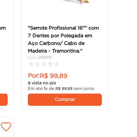
com
"Serrote Profissional 16"" com
7 Dentes por Polegada em
Aço Carbono/ Cabo de
Madeira - Tramontina."
:
20370
☆
☆
☆
☆
☆
Por:
R$
99
,
89
à vista no pix
Em até
1
x de
sem juros
R$
99
,
89
Comprar