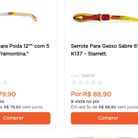
para Poda 12"" com 5
Serrote Para Gesso Sabre 6
Tramontina."
K137 - Starrett.
:
54879
☆
☆
☆
☆
☆
☆
☆
Por:
79
,
90
R$
88
,
90
pix
à vista no pix
de
sem juros
Em até
1
x de
sem juro
R$
79
,
90
R$
88
,
90
Comprar
Comprar