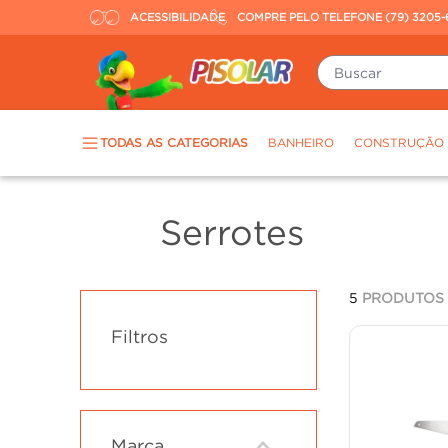
ACESSIBILIDADE
COMPRE PELO TELEFONE (79) 3205-
Buscar
TERMOS MAIS BUSCADOS
TODAS AS CATEGORIAS
BANHEIRO
CONSTRUÇÃO
porcelanato
1
º
piso
2
º
Serrotes
revestimento
3
º
tinta
4
º
5
PRODUTOS
massa corrida
5
º
Filtros
chuveiro
6
º
porta
7
º
argamassa
8
º
cadeira
9
º
Marca