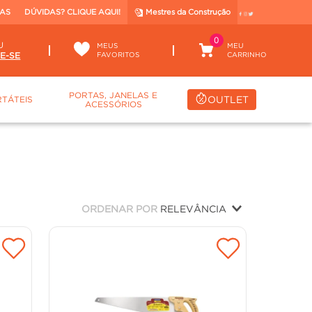
TAS
DÚVIDAS? CLIQUE AQUI!
Mestres da Construção
0
U
MEUS
FAVORITOS
PORTAS, JANELAS E
OUTLET
TÁTEIS
ACESSÓRIOS
ORDENAR POR
RELEVÂNCIA