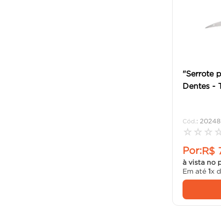
"Serrote 
Dentes - 
:
20248
☆
☆
☆
Por:
R$
à vista no 
Em até
1
x 