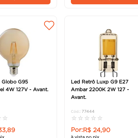
ô Globo G95
Led Retrô Luxp G9 E27
el 4W 127V - Avant.
Ambar 2200K 2W 127 -
Avant.
:
77444
☆
☆
☆
☆
☆
☆
☆
Por:
33
,
89
R$
24
,
90
pix
à vista no pix