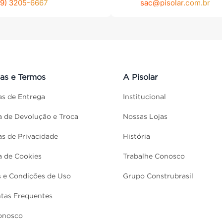
79) 3205-6667
sac@pisolar.com.br
cas e Termos
A Pisolar
cas de Entrega
Institucional
ca de Devolução e Troca
Nossas Lojas
cas de Privacidade
História
ca de Cookies
Trabalhe Conosco
 e Condições de Uso
Grupo Construbrasil
tas Frequentes
onosco