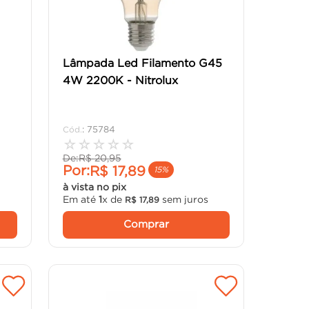
Lâmpada Led Filamento G45
4W 2200K - Nitrolux
:
75784
☆
☆
☆
☆
☆
De:
R$
20
,
95
Por:
R$
17
,
89
15%
à vista no pix
Em até
1
x de
sem juros
R$
17
,
89
Comprar