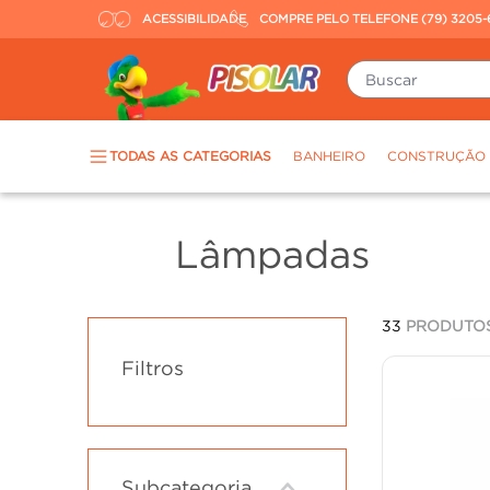
ACESSIBILIDADE
COMPRE PELO TELEFONE (79) 3205-
Buscar
TERMOS MAIS BUSCADOS
TODAS AS CATEGORIAS
BANHEIRO
CONSTRUÇÃO
piso
1
º
porcelanato
2
º
Lâmpadas
revestimento
3
º
tinta
4
º
33
PRODUTO
massa corrida
5
º
Filtros
chuveiro
6
º
argamassa
7
º
porta
8
º
vaso sanitário
9
º
Subcategoria