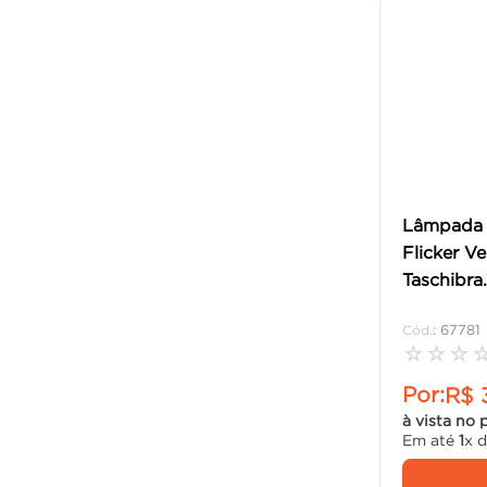
Lâmpada 
Flicker V
Taschibra.
:
67781
☆
☆
☆
Por:
R$
à vista no 
Em até
1
x 