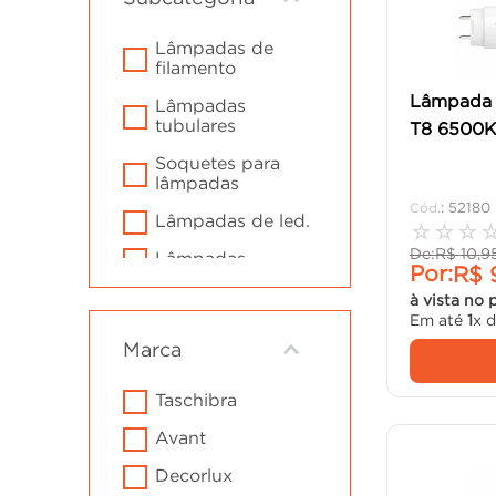
cadeira
10
º
lâmpadas de
filamento
Lâmpada 
lâmpadas
tubulares
T8 6500K 
soquetes para
lâmpadas
:
52180
lâmpadas de led.
☆
☆
☆
De:
R$
10
,
9
lâmpadas
Por:
R$
à vista no 
Em até
1
x 
Marca
taschibra
avant
decorlux