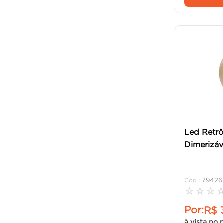
Led Retr
Dimerizáv
:
79426
☆
☆
☆
Por:
R$
à vista no 