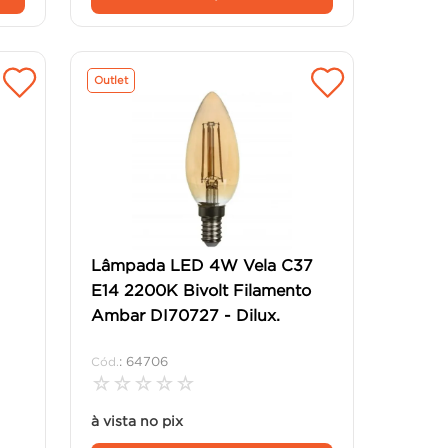
Outlet
Lâmpada LED 4W Vela C37
E14 2200K Bivolt Filamento
Ambar DI70727 - Dilux.
:
64706
☆
☆
☆
☆
☆
à vista no pix