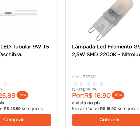
LED Tubular 9W T5
Lâmpada Led Filamento G
aschibra.
2,5W SMD 2200K - Nitrolu
:
75780
☆
☆
☆
☆
☆
☆
☆
9
De:
R$
18
,
75
Por:
25
,
89
R$
16
,
90
12%
10%
pix
à vista no pix
de
sem juros
Em até
1
x de
sem juros
R$
25
,
89
R$
16
,
90
Comprar
Comprar