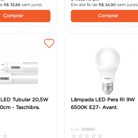
de
sem juros
Em até
1
x de
sem juros
R$
33
,
89
R$
24
,
90
Comprar
Comprar
LED Tubular 20,5W
Lâmpada LED Pera RI 9W
cm - Taschibra.
6500K E27- Avant.
:
60940
☆
☆
☆
☆
☆
☆
☆