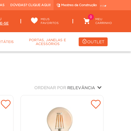
TAS
DÚVIDAS? CLIQUE AQUI!
Mestres da Construção
0
U
MEUS
FAVORITOS
PORTAS, JANELAS E
OUTLET
TÁTEIS
ACESSÓRIOS
ORDENAR POR
RELEVÂNCIA