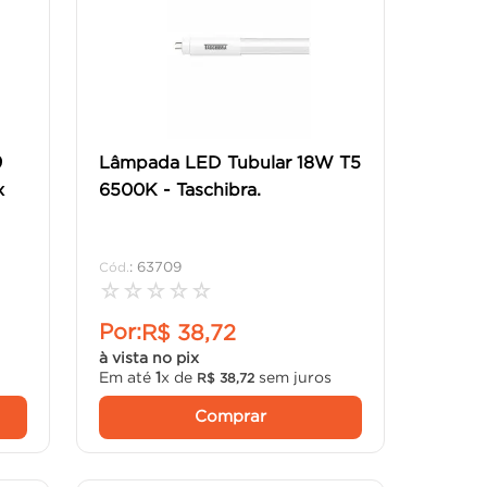
9
Lâmpada LED Tubular 18W T5
x
6500K - Taschibra.
:
63709
☆
☆
☆
☆
☆
Por:
R$
38
,
72
à vista no pix
Em até
1
x de
sem juros
R$
38
,
72
Comprar