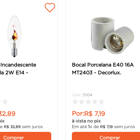
Incandescente
Bocal Porcelana E40 16A
ela 2W E14 -
MT2403 - Decorlux.
:
5104
☆
☆
☆
☆
☆
☆
☆
Por:
32
,
89
R$
7
,
19
pix
à vista no pix
de
sem juros
Em até
1
x de
sem juros
R$
32
,
89
R$
7
,
19
Comprar
Comprar