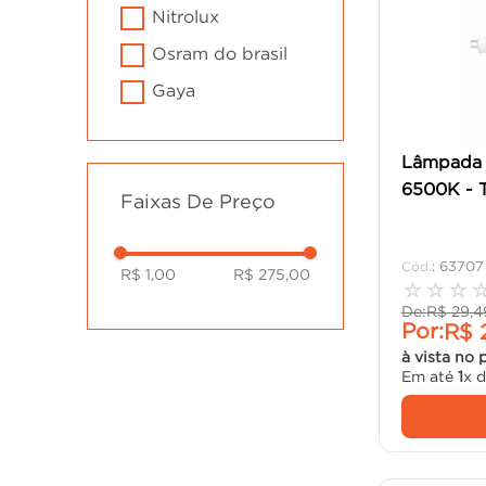
nitrolux
osram do brasil
gaya
tambasa
Lâmpada 
save energy
6500K - T
Faixas De Preço
lorenzetti
constru decor
:
63707
R$ 1,00
R$ 275,00
☆
☆
☆
De:
R$
29
,
4
Por:
R$
à vista no 
Em até
1
x 