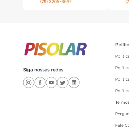
(79) 3205-6667
(
Políti
Políti
Políti
Siga nossas redes
Políti
Políti
Termos
Pergun
Fale C