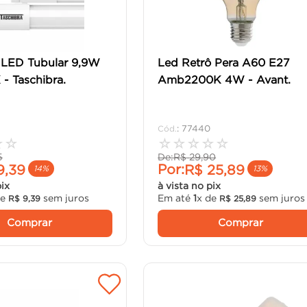
LED Tubular 9,9W
Led Retrô Pera A60 E27
- Taschibra.
Amb2200K 4W - Avant.
:
77440
☆
☆
☆
☆
☆
☆
☆
5
De:
R$
29
,
90
Por:
9
,
39
R$
25
,
89
14%
13%
pix
à vista no pix
de
sem juros
Em até
1
x de
sem juros
R$
9
,
39
R$
25
,
89
Comprar
Comprar