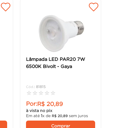
Lâmpada LED PAR20 7W
6500K Bivolt - Gaya
:
81815
☆
☆
☆
☆
☆
Por:
R$
20
,
89
à vista no pix
Em até
1
x de
sem juros
R$
20
,
89
Comprar