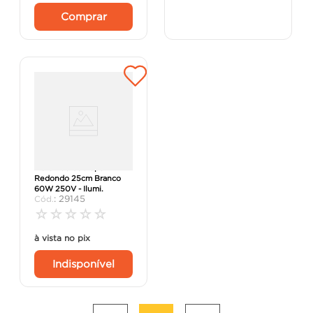
Comprar
Plafon de Sobrepor
Redondo 25cm Branco
60W 250V - Ilumi.
:
29145
☆
☆
☆
☆
☆
à vista no pix
Indisponível