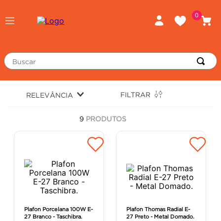
0
Buscar
TERMOS MAIS BUSCADOS
FILTRAR
RELEVÂNCIA
piso
1
º
9
PRODUTOS
porcelanato
2
º
revestimento
3
º
tinta
4
º
massa corrida
5
º
chuveiro
6
º
argamassa
7
º
Plafon Porcelana 100W E-
Plafon Thomas Radial E-
27 Branco - Taschibra.
27 Preto - Metal Domado.