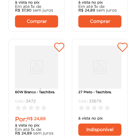
à vista no pix
à vista no pix
Em até
1
x de
Em até
1
x de
sem juros
sem juros
R$
37
,
90
R$
24
,
89
Comprar
Comprar
Luminária Compacta TA-6
Plafon Porcelana 100W E-
60W Branco - Taschibra.
27 Preto - Taschibra.
:
3472
:
33679
☆
☆
☆
☆
☆
☆
☆
☆
☆
☆
Por:
R$
24
,
89
à vista no pix
à vista no pix
Indisponível
Em até
1
x de
sem juros
R$
24
,
89