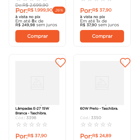
De:
R$
2
.
699
,
90
Por:
Por:
R$
1
.
999
,
90
R$
37
,
90
26%
à vista no pix
à vista no pix
Em até
8
x de
Em até
1
x de
sem juros
sem juros
R$
249
,
98
R$
37
,
90
Comprar
Comprar
Luminária Compacta 2
Luminária Compacta TA-6
Lâmpadas E-27 15W
60W Preto - Taschibra.
Branca - Taschibra.
:
3398
:
3350
☆
☆
☆
☆
☆
☆
☆
☆
☆
☆
Por:
Por:
R$
37
,
90
R$
24
,
89