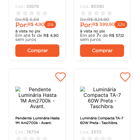
porta
8
º
:
33678
:
80390
☆
☆
☆
☆
☆
☆
☆
☆
☆
☆
vaso sanitário
9
º
De:
R$
5
,
59
De:
R$
824
,
90
Por:
Por:
R$
4
,
90
R$
399
,
90
cadeira
10
º
12%
52%
à vista no pix
à vista no pix
Em até
1
x de
Em até
7
x de
R$
4
,
90
R$
57
,
12
sem juros
sem juros
Comprar
Comprar
Pendente Luminária Hasta
Luminária Compacta TA-7
1M Am2700k - Avant.
60W Preta - Taschibra.
:
76754
:
3370
☆
☆
☆
☆
☆
☆
☆
☆
☆
☆