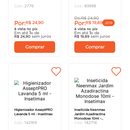
porta
8
º
:
2776
:
83898
vaso sanitário
9
º
De:
R$
24
,
90
Por:
Por:
R$
24
,
90
R$
19
,
89
cadeira
10
º
20%
à vista no pix
à vista no pix
Em até
1
x de
Em até
1
x de
sem juros
sem juros
R$
24
,
90
R$
19
,
89
Comprar
Comprar
Higienizador AsseptPRO
Inseticida Neenmax
Lavanda 5 ml - Insetimax
Jardim Azadiractina
Monodose 10ml -
:
142919
:
142716
Insetimax