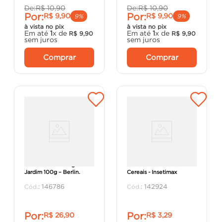
De:
R$
10
,
90
De:
R$
10
,
90
Por:
Por:
R$
9
,
90
R$
9
,
90
9%
9%
à vista no pix
à vista no pix
Em até
1
x de
Em até
1
x de
R$
9
,
90
R$
9
,
90
sem juros
sem juros
Comprar
Comprar
Formitol Multi Pragas
Raticida Taokill Grão
Jardim 100g – Berlin.
Cereais - Insetimax
:
146786
:
142924
Por:
Por:
R$
26
,
90
R$
3
,
29