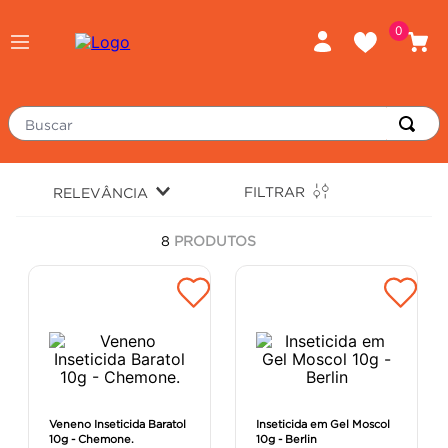
0
Buscar
TERMOS MAIS BUSCADOS
FILTRAR
RELEVÂNCIA
piso
1
º
8
PRODUTOS
porcelanato
2
º
revestimento
3
º
tinta
4
º
massa corrida
5
º
chuveiro
6
º
argamassa
7
º
Veneno Inseticida Baratol
Inseticida em Gel Moscol
10g - Chemone.
10g - Berlin