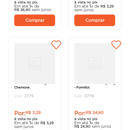
à vista no pix
à vista no pix
Em até
1
x de
Em até
1
x de
R$
3
,
29
sem juros
sem juros
R$
26
,
90
Comprar
Comprar
Ratol Granulado 25g -
Formicida Gel Seringa 10g
Chemone.
- Formitol.
:
2775
:
2779
Por:
Por:
R$
3
,
29
R$
24
,
90
à vista no pix
à vista no pix
Em até
1
x de
Em até
1
x de
R$
3
,
29
sem juros
sem juros
R$
24
,
90