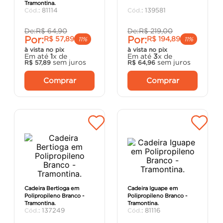
Tramontina.
argamassa
8
º
:
81114
:
139581
cadeira
9
º
De:
R$
64
,
90
De:
R$
219
,
00
Por:
Por:
R$
57
,
89
R$
194
,
89
cimento
10
º
11%
11%
à vista no pix
à vista no pix
Em até
1
x de
Em até
3
x de
sem juros
sem juros
R$
57
,
89
R$
64
,
96
Comprar
Comprar
Cadeira Bertioga em
Cadeira Iguape em
Polipropileno Branco -
Polipropileno Branco -
Tramontina.
Tramontina.
:
137249
:
81116