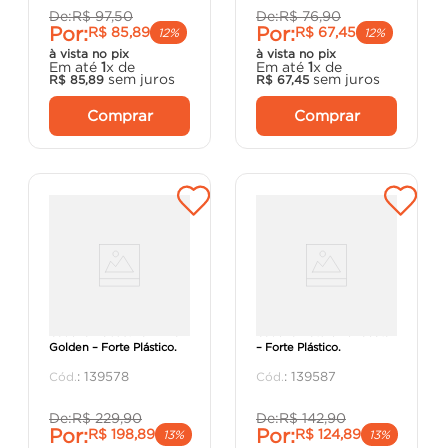
De:
R$
97
,
50
De:
R$
76
,
90
Por:
Por:
R$
85
,
89
R$
67
,
45
12%
12%
à vista no pix
à vista no pix
Em até
1
x de
Em até
1
x de
sem juros
sem juros
R$
85
,
89
R$
67
,
45
Comprar
Comprar
Cadeira Robust Palhinha
Cadeira Nature Terracota
Golden – Forte Plástico.
– Forte Plástico.
:
139578
:
139587
De:
R$
229
,
90
De:
R$
142
,
90
Por:
Por:
R$
198
,
89
R$
124
,
89
13%
13%