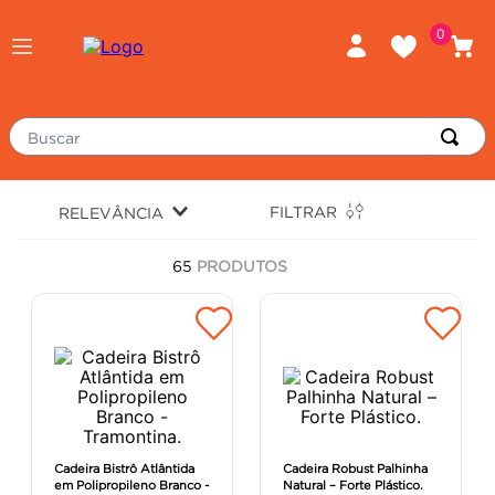
0
Buscar
TERMOS MAIS BUSCADOS
FILTRAR
RELEVÂNCIA
porcelanato
1
º
65
PRODUTOS
piso
2
º
revestimento
3
º
tinta
4
º
massa corrida
5
º
chuveiro
6
º
porta
7
º
Cadeira Bistrô Atlântida
Cadeira Robust Palhinha
em Polipropileno Branco -
Natural – Forte Plástico.