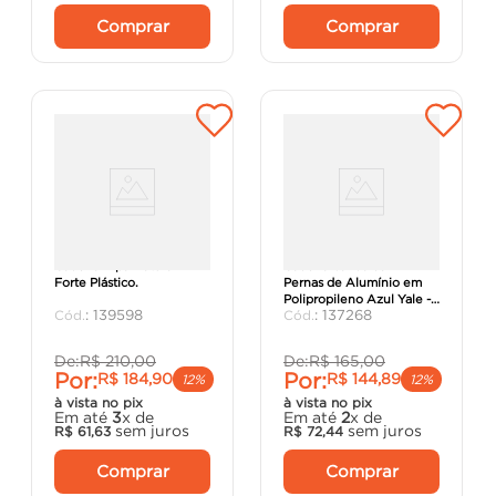
Comprar
Comprar
Cadeira Ripa Natural -
Cadeira Vanda com
Forte Plástico.
Pernas de Alumínio em
Polipropileno Azul Yale -
:
139598
:
137268
Tramontina.
De:
R$
210
,
00
De:
R$
165
,
00
Por:
Por:
R$
184
,
90
R$
144
,
89
12%
12%
à vista no pix
à vista no pix
Em até
3
x de
Em até
2
x de
sem juros
sem juros
R$
61
,
63
R$
72
,
44
Comprar
Comprar