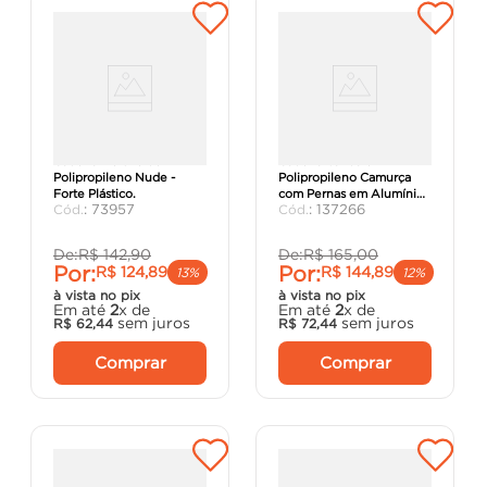
Cadeira Deluxe de
Cadeira Vanda em
Polipropileno Nude -
Polipropileno Camurça
Forte Plástico.
com Pernas em Alumínio -
:
73957
:
137266
Tramontina.
De:
R$
142
,
90
De:
R$
165
,
00
Por:
Por:
R$
124
,
89
R$
144
,
89
13%
12%
à vista no pix
à vista no pix
Em até
2
x de
Em até
2
x de
sem juros
sem juros
R$
62
,
44
R$
72
,
44
Comprar
Comprar