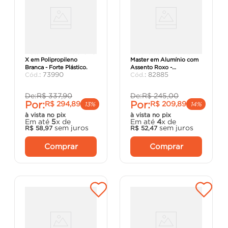
Mesa Redonda Deluxe Pé
Cadeira de Praia Creta
X em Polipropileno
Master em Alumínio com
Branca - Forte Plástico.
Assento Roxo -
:
73990
:
82885
Tramontina.
De:
R$
337
,
90
De:
R$
245
,
00
Por:
Por:
R$
294
,
89
R$
209
,
89
13%
14%
à vista no pix
à vista no pix
Em até
5
x de
Em até
4
x de
sem juros
sem juros
R$
58
,
97
R$
52
,
47
Comprar
Comprar