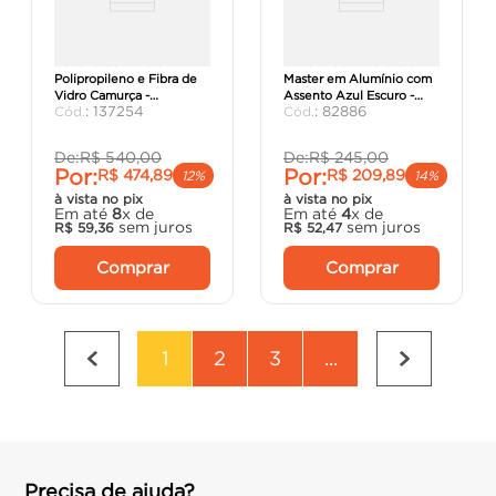
Cadeira Gabriela em
Cadeira de Praia Creta
Polipropileno e Fibra de
Master em Alumínio com
Vidro Camurça -
Assento Azul Escuro -
:
137254
:
82886
Tramontina.
Tramontina.
De:
R$
540
,
00
De:
R$
245
,
00
Por:
Por:
R$
474
,
89
R$
209
,
89
12%
14%
à vista no pix
à vista no pix
Em até
8
x de
Em até
4
x de
sem juros
sem juros
R$
59
,
36
R$
52
,
47
Comprar
Comprar
1
2
3
...
Precisa de ajuda?