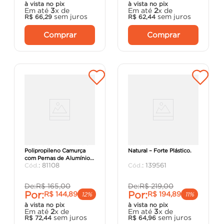
à vista no pix
à vista no pix
Em até
3
x de
Em até
2
x de
sem juros
sem juros
R$
66
,
29
R$
62
,
44
Comprar
Comprar
Cadeira Vanda Summa em
Cadeira Robust Cross
Polipropileno Camurça
Natural – Forte Plástico.
com Pernas de Alumínio -
:
81108
:
139561
Tramontina.
De:
R$
165
,
00
De:
R$
219
,
00
Por:
Por:
R$
144
,
89
R$
194
,
89
12%
11%
à vista no pix
à vista no pix
Em até
2
x de
Em até
3
x de
sem juros
sem juros
R$
72
,
44
R$
64
,
96