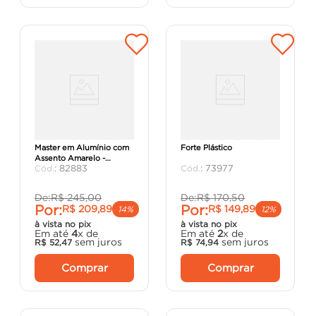
Cadeira de Praia Creta
Poltrona Deluxe Nude-
Master em Alumínio com
Forte Plástico
Assento Amarelo -
:
82883
:
73977
Tramontina.
De:
R$
245
,
00
De:
R$
170
,
50
Por:
Por:
R$
209
,
89
R$
149
,
89
14%
12%
à vista no pix
à vista no pix
Em até
4
x de
Em até
2
x de
sem juros
sem juros
R$
52
,
47
R$
74
,
94
Comprar
Comprar