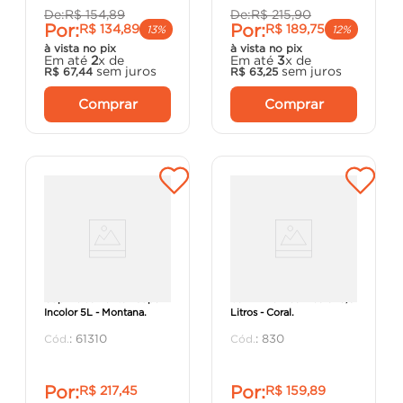
De:
R$
154
,
89
De:
R$
215
,
90
Por:
Por:
R$
134
,
89
R$
189
,
75
13%
12%
à vista no pix
à vista no pix
Em até
2
x de
Em até
3
x de
sem juros
sem juros
R$
67
,
44
R$
63
,
25
Comprar
Comprar
Cupinicida Pentox Super
Verniz Acrílico Incolor 3,6
Incolor 5L - Montana.
Litros - Coral.
:
61310
:
830
Por:
Por:
R$
217
,
45
R$
159
,
89