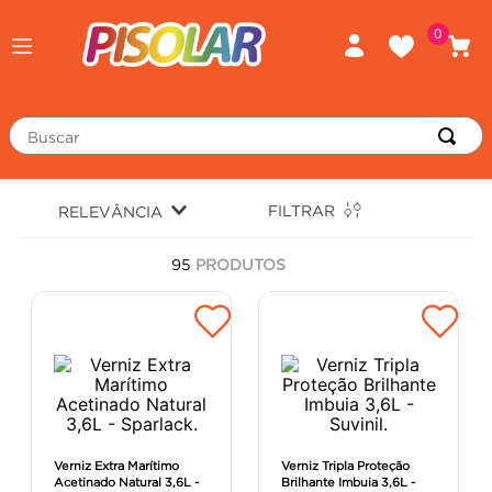
0
Buscar
TERMOS MAIS BUSCADOS
FILTRAR
RELEVÂNCIA
porcelanato
1
º
95
PRODUTOS
piso
2
º
revestimento
3
º
tinta
4
º
massa corrida
5
º
chuveiro
6
º
porta
7
º
Verniz Extra Marítimo
Verniz Tripla Proteção
Acetinado Natural 3,6L -
Brilhante Imbuia 3,6L -