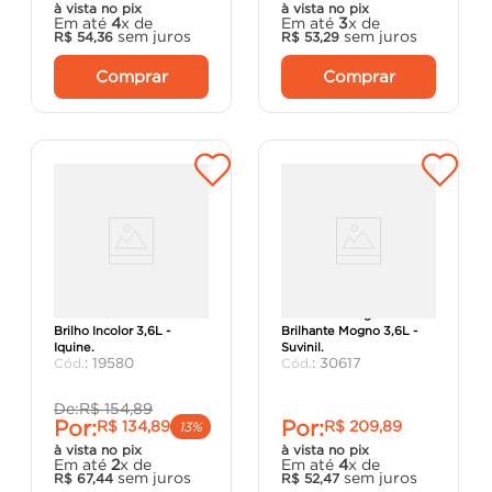
à vista no pix
à vista no pix
Em até
4
x de
Em até
3
x de
sem juros
sem juros
R$
54
,
36
R$
53
,
29
Comprar
Comprar
Verniz Sol e Chuva Alto
Verniz Base Água
Brilho Incolor 3,6L -
Brilhante Mogno 3,6L -
Iquine.
Suvinil.
:
19580
:
30617
De:
R$
154
,
89
Por:
Por:
R$
134
,
89
R$
209
,
89
13%
à vista no pix
à vista no pix
Em até
2
x de
Em até
4
x de
sem juros
sem juros
R$
67
,
44
R$
52
,
47