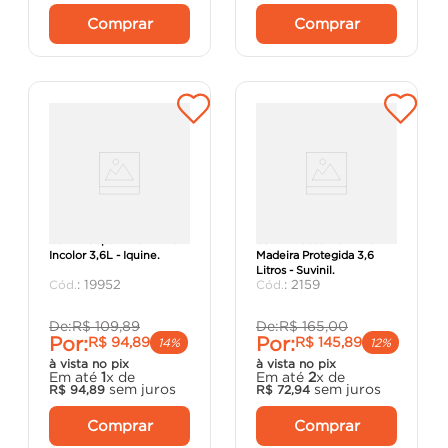
Comprar
Comprar
Verniz Copal Alto Brilho
Verniz Fosco Marítimo
Incolor 3,6L - Iquine.
Madeira Protegida 3,6
Litros - Suvinil.
:
19952
:
2159
De:
R$
109
,
89
De:
R$
165
,
00
Por:
Por:
R$
94
,
89
R$
145
,
89
14%
12%
à vista no pix
à vista no pix
Em até
1
x de
Em até
2
x de
sem juros
sem juros
R$
94
,
89
R$
72
,
94
Comprar
Comprar