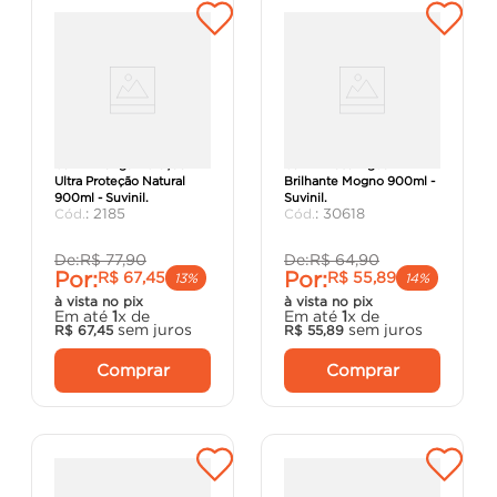
Verniz Longa Duração
Verniz Base Água
Ultra Proteção Natural
Brilhante Mogno 900ml -
900ml - Suvinil.
Suvinil.
:
2185
:
30618
De:
R$
77
,
90
De:
R$
64
,
90
Por:
Por:
R$
67
,
45
R$
55
,
89
13%
14%
à vista no pix
à vista no pix
Em até
1
x de
Em até
1
x de
sem juros
sem juros
R$
67
,
45
R$
55
,
89
Comprar
Comprar