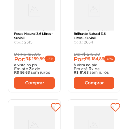
Verniz Tripla Proteção
Verniz Tripla Proteção
Fosco Natural 3,6 Litros -
Brilhante Natural 3,6
Suvinil.
Litros - Suvinil.
:
2315
:
2654
De:
R$
195
,
00
De:
R$
210
,
00
Por:
Por:
R$
169
,
89
R$
184
,
89
13%
12%
à vista no pix
à vista no pix
Em até
3
x de
Em até
3
x de
sem juros
sem juros
R$
56
,
63
R$
61
,
63
Comprar
Comprar