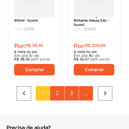
Massa para Madeira
Verniz Base Água
900ml - Suvinil.
Brilhante Imbuia 3,6L -
Suvinil.
:
2359
:
30620
Por:
Por:
R$
38
,
45
R$
209
,
89
à vista no pix
à vista no pix
Em até
1
x de
Em até
4
x de
sem juros
sem juros
R$
38
,
45
R$
52
,
47
Comprar
Comprar
1
2
3
...
Precisa de ajuda?