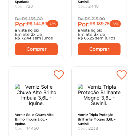
Sparlack.
Suvinil.
argamassa
8
º
:
728
:
2448
cadeira
9
º
De:
R$
165
,
00
De:
R$
215
,
90
Por:
Por:
R$
144
,
89
R$
189
,
75
cimento
10
º
12%
12%
à vista no pix
à vista no pix
Em até
2
x de
Em até
3
x de
sem juros
sem juros
R$
72
,
44
R$
63
,
25
Comprar
Comprar
Verniz Sol e Chuva Alto
Verniz Tripla Proteção
Brilho Imbuia 3,6L -
Brilhante Mogno 3,6L -
Iquine.
Suvinil.
:
44450
:
2238