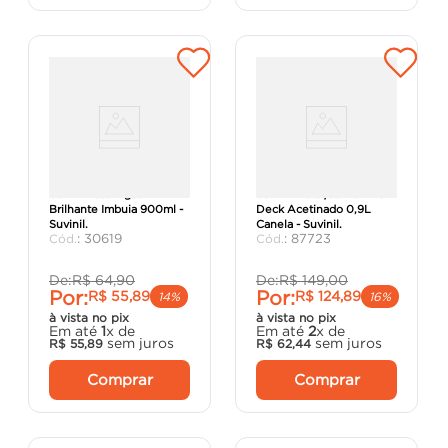
Verniz Base Água
Verniz Proteção Máxima
Brilhante Imbuia 900ml -
Deck Acetinado 0,9L
Suvinil.
Canela - Suvinil.
:
30619
:
87723
De:
R$
64
,
90
De:
R$
149
,
00
Por:
Por:
R$
55
,
89
R$
124
,
89
14%
16%
à vista no pix
à vista no pix
Em até
1
x de
Em até
2
x de
sem juros
sem juros
R$
55
,
89
R$
62
,
44
Comprar
Comprar