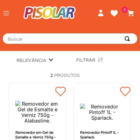
0
Buscar
TERMOS MAIS BUSCADOS
FILTRAR
RELEVÂNCIA
piso
1
º
2
PRODUTOS
porcelanato
2
º
revestimento
3
º
tinta
4
º
massa corrida
5
º
chuveiro
6
º
argamassa
7
º
Removedor em Gel de
Removedor Pintoff 1L -
Esmalte e Verniz 750g -
Sparlack.