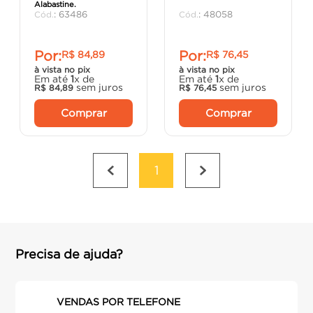
Alabastine.
porta
8
º
:
63486
:
48058
vaso sanitário
9
º
Por:
Por:
R$
84
,
89
R$
76
,
45
cadeira
10
º
à vista no pix
à vista no pix
Em até
1
x de
Em até
1
x de
sem juros
sem juros
R$
84
,
89
R$
76
,
45
Comprar
Comprar
1
Precisa de ajuda?
VENDAS POR TELEFONE