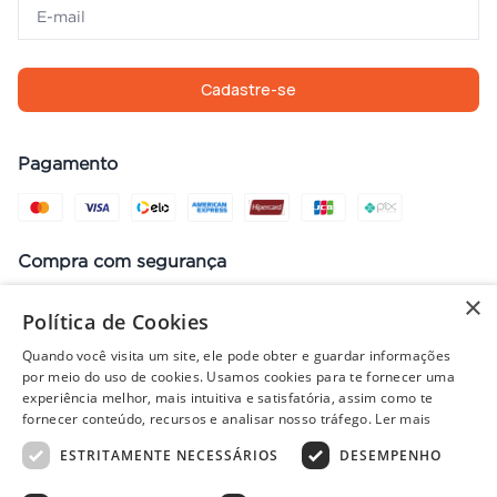
Cadastre-se
Pagamento
Compra com segurança
×
Política de Cookies
Quando você visita um site, ele pode obter e guardar informações
Preços, promoções, condições de pagamento e frete válidos apenas
por meio do uso de cookies. Usamos cookies para te fornecer uma
para compras no site. Em caso de divergência, prevalece o valor do
experiência melhor, mais intuitiva e satisfatória, assim como te
carrinho no fechamento do pedido. Vendas sujeitas à análise e
fornecer conteúdo, recursos e analisar nosso tráfego.
Ler mais
disponibilidade de estoque. Imagens ilustrativas.
ESTRITAMENTE NECESSÁRIOS
DESEMPENHO