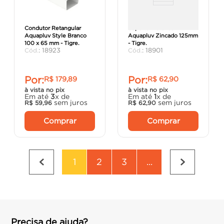
Condutor Retangular
Suporte Metálico
Aquapluv Style Branco
Aquapluv Zincado 125mm
100 x 65 mm - Tigre.
- Tigre.
:
18923
:
18901
Por:
Por:
R$
179
,
89
R$
62
,
90
à vista no pix
à vista no pix
Em até
3
x de
Em até
1
x de
sem juros
sem juros
R$
59
,
96
R$
62
,
90
Comprar
Comprar
1
2
3
...
Precisa de ajuda?