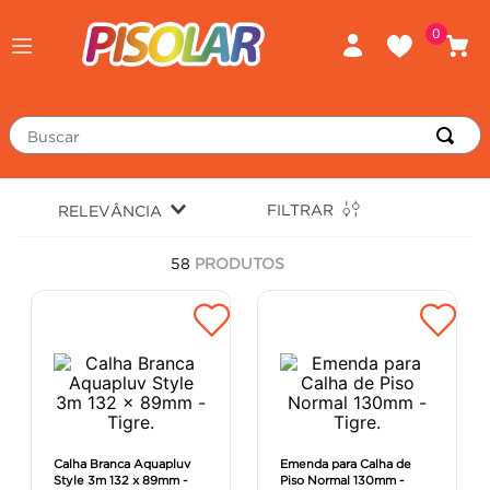
0
Buscar
TERMOS MAIS BUSCADOS
FILTRAR
RELEVÂNCIA
piso
1
º
58
PRODUTOS
porcelanato
2
º
revestimento
3
º
tinta
4
º
massa corrida
5
º
chuveiro
6
º
argamassa
7
º
Calha Branca Aquapluv
Emenda para Calha de
Style 3m 132 x 89mm -
Piso Normal 130mm -