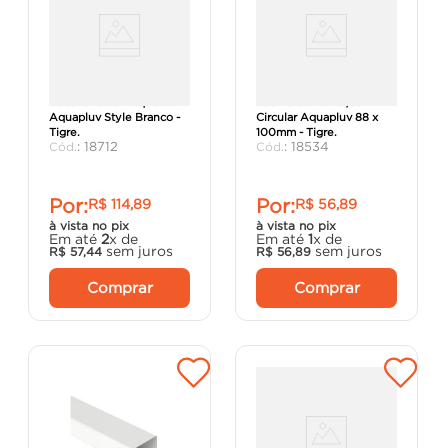
Bocal Circular Esquerdo
Joelho de Transição
Aquapluv Style Branco -
Circular Aquapluv 88 x
Tigre.
100mm - Tigre.
:
18712
:
18534
Por:
Por:
R$
114
,
89
R$
56
,
89
à vista no pix
à vista no pix
Em até
2
x de
Em até
1
x de
sem juros
sem juros
R$
57
,
44
R$
56
,
89
Comprar
Comprar