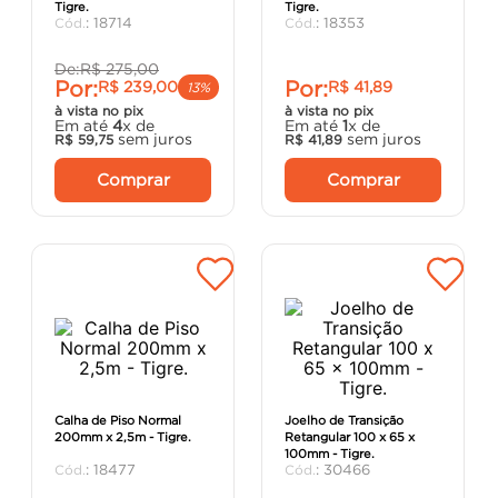
Tigre.
Tigre.
porta
8
º
:
18714
:
18353
vaso sanitário
9
º
De:
R$
275
,
00
Por:
Por:
R$
239
,
00
R$
41
,
89
cadeira
10
º
13%
à vista no pix
à vista no pix
Em até
4
x de
Em até
1
x de
sem juros
sem juros
R$
59
,
75
R$
41
,
89
Comprar
Comprar
Calha de Piso Normal
Joelho de Transição
200mm x 2,5m - Tigre.
Retangular 100 x 65 x
100mm - Tigre.
:
18477
:
30466