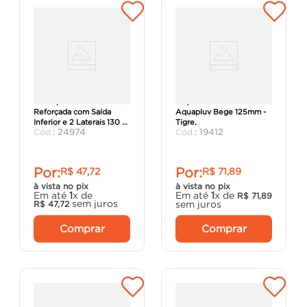
Bocal para Calha de Piso
Esquadro Interno
Reforçada com Saída
Aquapluv Bege 125mm -
Inferior e 2 Laterais 130 x
Tigre.
:
24974
:
19412
148 x 75/75/75mm -
Tigre.
Por:
Por:
R$
47
,
72
R$
71
,
89
à vista no pix
à vista no pix
Em até
1
x de
Em até
1
x de
R$
71
,
89
sem juros
sem juros
R$
47
,
72
Comprar
Comprar