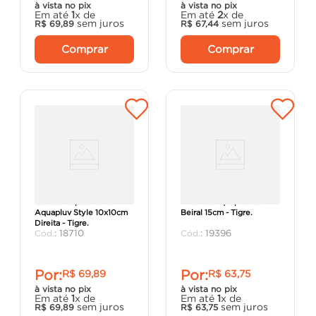
à vista no pix
à vista no pix
Em até
1
x de
Em até
2
x de
sem juros
sem juros
R$
69
,
89
R$
67
,
44
Comprar
Comprar
Cabeceira para Calha
Emenda Aquapluv com
Aquapluv Style 10x10cm
Beiral 15cm - Tigre.
Direita - Tigre.
:
18710
:
19396
Por:
Por:
R$
69
,
89
R$
63
,
75
à vista no pix
à vista no pix
Em até
1
x de
Em até
1
x de
sem juros
sem juros
R$
69
,
89
R$
63
,
75