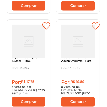
Comprar
Comprar
Suporte PVC Aquapluv
Abraçadeira Circular
125mm - Tigre.
Aquapluv 88mm - Tigre.
:
19393
:
30808
Por:
Por:
R$
17
,
75
R$
19
,
89
à vista no pix
à vista no pix
Em até
1
x de
Em até
1
x de
R$
17
,
75
sem juros
sem juros
R$
19
,
89
Comprar
Comprar