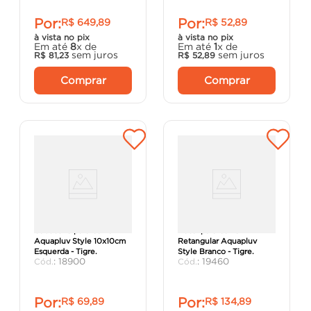
Por:
Por:
R$
649
,
89
R$
52
,
89
à vista no pix
à vista no pix
Em até
8
x de
Em até
1
x de
sem juros
sem juros
R$
81
,
23
R$
52
,
89
Comprar
Comprar
Cabeceira para Calha
Bocal para Calha
Aquapluv Style 10x10cm
Retangular Aquapluv
Esquerda - Tigre.
Style Branco - Tigre.
:
18900
:
19460
Por:
Por:
R$
69
,
89
R$
134
,
89