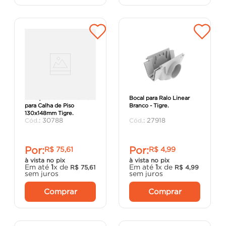
O Esquadro 45° Externo
Bocal para Ralo Linear
para Calha de Piso
Branco - Tigre.
130x148mm Tigre.
:
30788
:
27918
Por:
Por:
R$
75
,
61
R$
4
,
99
à vista no pix
à vista no pix
Em até
1
x de
Em até
1
x de
R$
75
,
61
R$
4
,
99
sem juros
sem juros
Comprar
Comprar