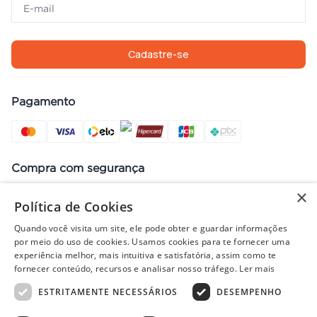
Cadastre-se
Pagamento
Compra com segurança
×
Política de Cookies
Quando você visita um site, ele pode obter e guardar informações
Preços, promoções, condições de pagamento e frete válidos apenas
por meio do uso de cookies. Usamos cookies para te fornecer uma
para compras no site. Em caso de divergência, prevalece o valor do
experiência melhor, mais intuitiva e satisfatória, assim como te
carrinho no fechamento do pedido. Vendas sujeitas à análise e
fornecer conteúdo, recursos e analisar nosso tráfego.
Ler mais
disponibilidade de estoque. Imagens ilustrativas.
ESTRITAMENTE NECESSÁRIOS
DESEMPENHO