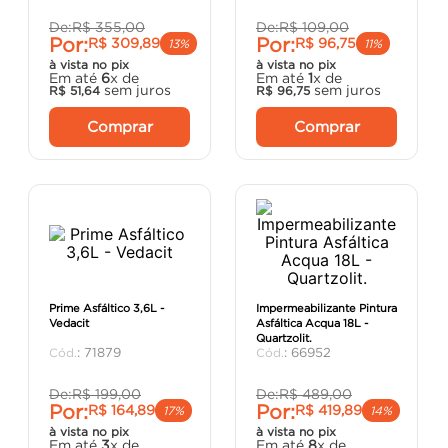
De:
R$
355
,
00
De:
R$
109
,
00
Por:
Por:
R$
309
,
89
R$
96
,
75
13%
11%
à vista no pix
à vista no pix
Em até
6
x de
Em até
1
x de
sem juros
sem juros
R$
51
,
64
R$
96
,
75
Comprar
Comprar
Prime Asfáltico 3,6L -
Impermeabilizante Pintura
Vedacit
Asfáltica Acqua 18L -
Quartzolit.
:
71879
:
66952
De:
R$
199
,
00
De:
R$
489
,
00
Por:
Por:
R$
164
,
89
R$
419
,
89
17%
14%
à vista no pix
à vista no pix
Em até
3
x de
Em até
8
x de