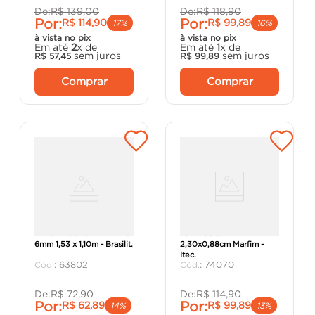
De:
R$
139
,
00
De:
R$
118
,
90
Por:
Por:
R$
114
,
90
R$
99
,
89
17%
16%
à vista no pix
à vista no pix
Em até
2
x de
Em até
1
x de
sem juros
sem juros
R$
57
,
45
R$
99
,
89
Comprar
Comprar
Telha Ondulada BR CRFS
Telha Colonial
6mm 1,53 x 1,10m - Brasilit.
2,30x0,88cm Marfim -
Itec.
:
63802
:
74070
De:
R$
72
,
90
De:
R$
114
,
90
Por:
Por:
R$
62
,
89
R$
99
,
89
14%
13%