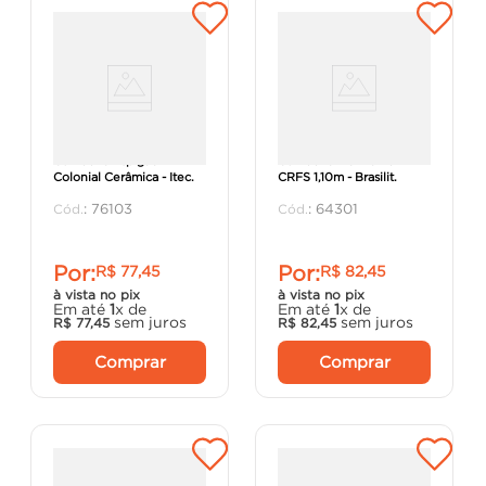
Cumeeira Espigão
Cumeeira Normal 15°
Colonial Cerâmica - Itec.
CRFS 1,10m - Brasilit.
:
76103
:
64301
Por:
Por:
R$
77
,
45
R$
82
,
45
à vista no pix
à vista no pix
Em até
1
x de
Em até
1
x de
sem juros
sem juros
R$
77
,
45
R$
82
,
45
Comprar
Comprar