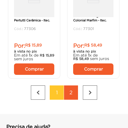
Fechamento Cumeeira
Cumeeira Triangular
Pertutti Cerâmica - Itec.
Colonial Marfim - Itec.
:
77306
:
77301
Por:
Por:
R$
15
,
89
R$
58
,
49
à vista no pix
à vista no pix
Em até
1
x de
Em até
1
x de
R$
15
,
89
sem juros
sem juros
R$
58
,
49
Comprar
Comprar
1
2
Precisa de ajuda?