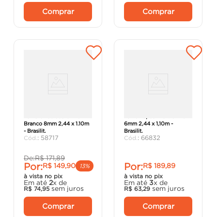
Comprar
Comprar
Telha Ondulada CRFS
Telha Topcomfort CRFS
Branco 8mm 2,44 x 1.10m
6mm 2,44 x 1,10m -
- Brasilit.
Brasilit.
:
58717
:
66832
De:
R$
171
,
89
Por:
Por:
R$
149
,
90
R$
189
,
89
13%
à vista no pix
à vista no pix
Em até
2
x de
Em até
3
x de
sem juros
sem juros
R$
74
,
95
R$
63
,
29
Comprar
Comprar