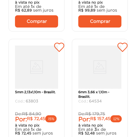
à vista no pix
à vista no pix
Em até
1
x de
Em até
1
x de
sem juros
sem juros
R$
62
,
89
R$
99
,
89
Comprar
Comprar
Telha Residencial CRFS
Telha Ondulada BR CRFS
5mm 2,13x1,10m - Brasilit.
6mm 3,66 x 1,10m -
Brasilit.
:
63803
:
64534
De:
R$
84
,
90
De:
R$
179
,
75
Por:
Por:
R$
72
,
45
R$
157
,
45
15%
12%
à vista no pix
à vista no pix
Em até
1
x de
Em até
3
x de
sem juros
sem juros
R$
72
,
45
R$
52
,
48