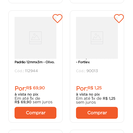
Haste de Aterramento
Calco para Telha Ondalev
Padrão 12mmx3m - Olivo.
- Fortlev.
:
112944
:
90013
Por:
Por:
R$
69
,
90
R$
1
,
25
à vista no pix
à vista no pix
Em até
1
x de
Em até
1
x de
R$
1
,
25
sem juros
sem juros
R$
69
,
90
Comprar
Comprar