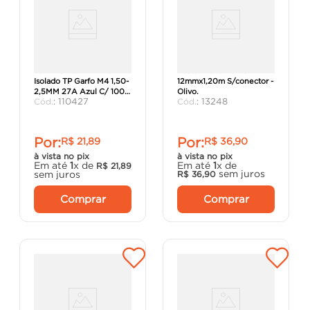
Terminal TG4272 Pre
Haste Aterramento
Isolado TP Garfo M4 1,50-
12mmx1,20m S/conector -
2,5MM 27A Azul C/ 100
Olivo.
:
110427
:
13248
Unidades - Decorlux.
Por:
Por:
R$
21
,
89
R$
36
,
90
à vista no pix
à vista no pix
Em até
1
x de
Em até
1
x de
R$
21
,
89
sem juros
sem juros
R$
36
,
90
Comprar
Comprar