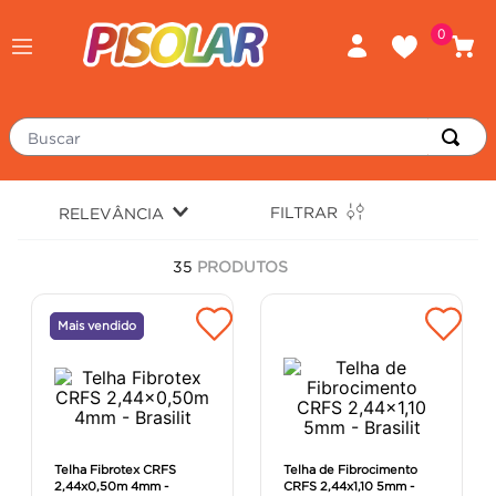
0
Buscar
TERMOS MAIS BUSCADOS
FILTRAR
RELEVÂNCIA
piso
1
º
35
PRODUTOS
porcelanato
2
º
revestimento
3
º
Mais vendido
tinta
4
º
massa corrida
5
º
chuveiro
6
º
argamassa
7
º
Telha Fibrotex CRFS
Telha de Fibrocimento
2,44x0,50m 4mm -
CRFS 2,44x1,10 5mm -