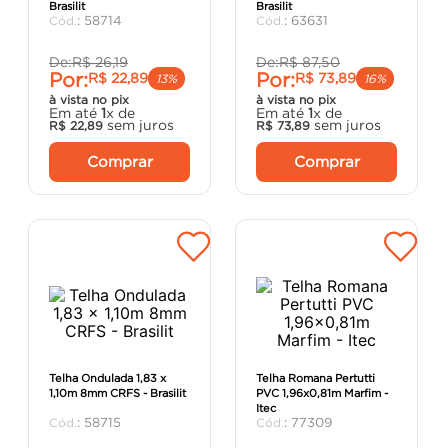
Brasilit
Brasilit
porta
8
º
:
58714
:
63631
cimento
9
º
De:
R$
26
,
19
De:
R$
87
,
50
Por:
Por:
R$
22
,
89
R$
73
,
89
cadeira
10
º
13%
16%
à vista no pix
à vista no pix
Em até
1
x de
Em até
1
x de
sem juros
sem juros
R$
22
,
89
R$
73
,
89
Comprar
Comprar
Telha Ondulada 1,83 x
Telha Romana Pertutti
1,10m 8mm CRFS - Brasilit
PVC 1,96x0,81m Marfim -
Itec
:
58715
:
77309