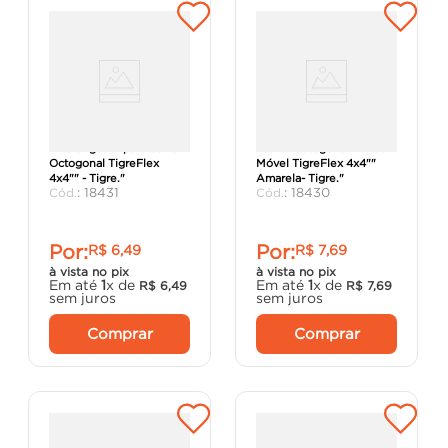
"Prolongador para Caixa
"Caixa Octogonal Fundo
Octogonal TigreFlex
Móvel TigreFlex 4x4""
4x4"" - Tigre."
Amarela- Tigre."
:
18431
:
18430
Por:
Por:
R$
6
,
49
R$
7
,
69
à vista no pix
à vista no pix
Em até
1
x de
Em até
1
x de
R$
6
,
49
R$
7
,
69
sem juros
sem juros
Comprar
Comprar