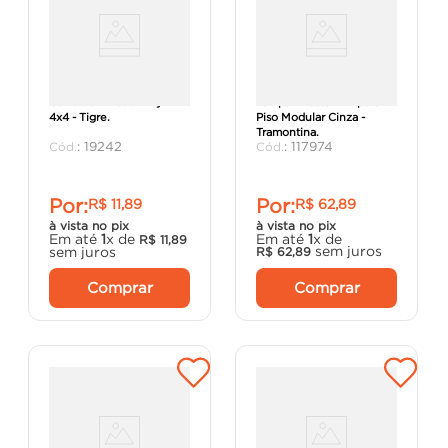
Caixa de Embutir DryFix
Tampa 1 Posto 4x4 para
4x4 - Tigre.
Piso Modular Cinza -
Tramontina.
:
19242
:
117974
Por:
Por:
R$
11
,
89
R$
62
,
89
à vista no pix
à vista no pix
Em até
1
x de
Em até
1
x de
R$
11
,
89
sem juros
sem juros
R$
62
,
89
Comprar
Comprar