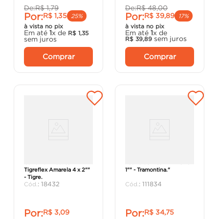
De:
R$
1
,
79
De:
R$
48
,
00
Por:
Por:
R$
1
,
35
R$
39
,
89
25%
17%
à vista no pix
à vista no pix
Em até
1
x de
Em até
1
x de
R$
1
,
35
sem juros
sem juros
R$
39
,
89
Comprar
Comprar
Caixa Luz Plástica
"Caixa de Piso 4X4 Baixa
Tigreflex Amarela 4 x 2""
1"" - Tramontina."
- Tigre.
:
18432
:
111834
Por:
Por:
R$
3
,
09
R$
34
,
75