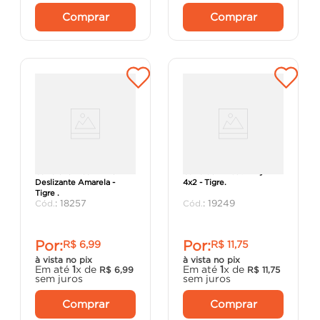
Comprar
Comprar
Caixa 3x3"" com Anel
Caixa de Embutir DryFix
Deslizante Amarela -
4x2 - Tigre.
Tigre .
:
18257
:
19249
Por:
Por:
R$
6
,
99
R$
11
,
75
à vista no pix
à vista no pix
Em até
1
x de
Em até
1
x de
R$
6
,
99
R$
11
,
75
sem juros
sem juros
Comprar
Comprar