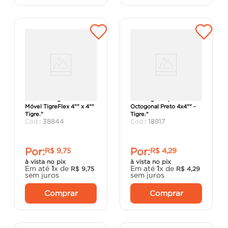
"Caixa Octogonal Fundo
"Prolongador para Caixa
Móvel TigreFlex 4"" x 4""
Octogonal Preto 4x4"" -
Tigre."
Tigre."
:
38844
:
18917
Por:
Por:
R$
9
,
75
R$
4
,
29
à vista no pix
à vista no pix
Em até
1
x de
Em até
1
x de
R$
9
,
75
R$
4
,
29
sem juros
sem juros
Comprar
Comprar