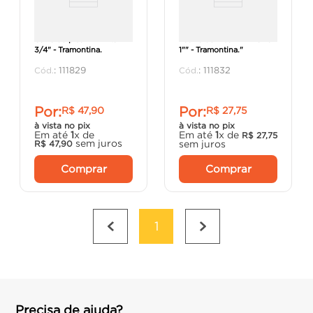
Caixa de piso 4x4 Alta
"Caixa de Piso 4X2 Baixa
3/4" - Tramontina.
1"" - Tramontina."
:
111829
:
111832
Por:
Por:
R$
47
,
90
R$
27
,
75
à vista no pix
à vista no pix
Em até
1
x de
Em até
1
x de
R$
27
,
75
sem juros
sem juros
R$
47
,
90
Comprar
Comprar
1
Precisa de ajuda?