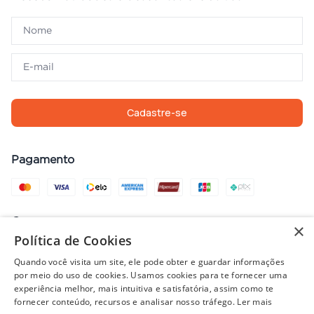
Cadastre-se
Pagamento
Compra com segurança
×
Política de Cookies
Quando você visita um site, ele pode obter e guardar informações
por meio do uso de cookies. Usamos cookies para te fornecer uma
Preços, promoções, condições de pagamento e frete válidos apenas
experiência melhor, mais intuitiva e satisfatória, assim como te
para compras no site. Em caso de divergência, prevalece o valor do
fornecer conteúdo, recursos e analisar nosso tráfego.
Ler mais