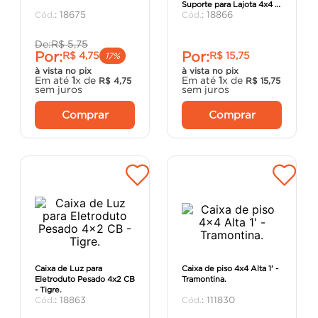
Suporte para Lajota 4x4 -
porta
8
º
:
18675
:
18866
Tigre
cimento
9
º
De:
R$
5
,
75
Por:
Por:
R$
4
,
75
R$
15
,
75
cadeira
10
º
17%
à vista no pix
à vista no pix
Em até
1
x de
Em até
1
x de
R$
4
,
75
R$
15
,
75
sem juros
sem juros
Comprar
Comprar
Caixa de Luz para
Caixa de piso 4x4 Alta 1' -
Eletroduto Pesado 4x2 CB
Tramontina.
- Tigre.
:
18863
:
111830