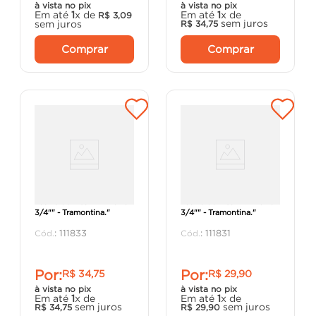
à vista no pix
à vista no pix
Em até
1
x de
Em até
1
x de
R$
3
,
09
sem juros
sem juros
R$
34
,
75
Comprar
Comprar
"Caixa de Piso 4X4 Baixa
"Caixa de Piso 4X2 Baixa
3/4"" - Tramontina."
3/4"" - Tramontina."
:
111833
:
111831
Por:
Por:
R$
34
,
75
R$
29
,
90
à vista no pix
à vista no pix
Em até
1
x de
Em até
1
x de
sem juros
sem juros
R$
34
,
75
R$
29
,
90