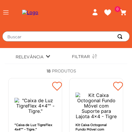
0
Buscar
TERMOS MAIS BUSCADOS
FILTRAR
RELEVÂNCIA
piso
1
º
18
PRODUTOS
porcelanato
2
º
revestimento
3
º
tinta
4
º
massa corrida
5
º
chuveiro
6
º
argamassa
7
º
"Caixa de Luz TigreFlex
Kit Caixa Octogonal
4x4"" - Tigre."
Fundo Móvel com