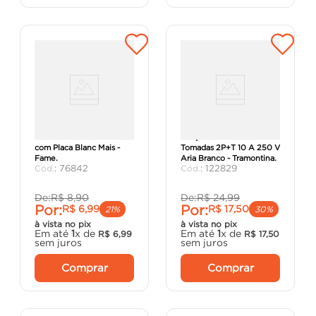
Tomada Padrão 2P+T 10A
Conjunto 4x2 com 3
com Placa Blanc Mais -
Tomadas 2P+T 10 A 250 V
Fame.
Aria Branco - Tramontina.
:
76842
:
122829
De:
R$
8
,
90
De:
R$
24
,
99
Por:
Por:
R$
6
,
99
R$
17
,
50
21%
30%
à vista no pix
à vista no pix
Em até
1
x de
Em até
1
x de
R$
6
,
99
R$
17
,
50
sem juros
sem juros
Comprar
Comprar