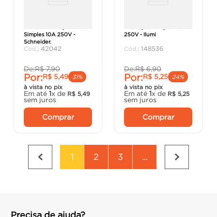
Módulo Interruptor
Interruptor Simples 10A
Simples 10A 250V -
250V - Ilumi
Schneider.
:
42042
:
148536
De:
R$
7
,
90
De:
R$
6
,
90
Por:
Por:
R$
5
,
49
R$
5
,
25
31%
24%
à vista no pix
à vista no pix
Em até
1
x de
Em até
1
x de
R$
5
,
49
R$
5
,
25
sem juros
sem juros
Comprar
Comprar
1
2
3
...
Precisa de ajuda?