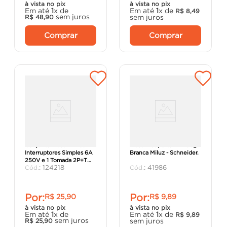
à vista no pix
à vista no pix
Em até
1
x de
Em até
1
x de
R$
8
,
49
sem juros
sem juros
R$
48
,
90
Comprar
Comprar
Conjunto Placa 4x2 com 2
Placa + Suporte 4x2 Cega
Interruptores Simples 6A
Branca Miluz - Schneider.
250V e 1 Tomada 2P+T
:
124218
:
41986
20A 250V Aria Branco -
Tramon
Por:
Por:
R$
25
,
90
R$
9
,
89
à vista no pix
à vista no pix
Em até
1
x de
Em até
1
x de
R$
9
,
89
sem juros
sem juros
R$
25
,
90