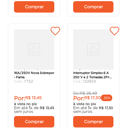
Comprar
Comprar
Interruptor Simples
Conjunto 4x2 com 1
16A/250V Nova Sobrepor
Interruptor Simples 6 A
- Fame.
250 V e 2 Tomadas 2P+T
:
7752
:
122833
10 A 250 V Aria em
Branco - Tramo
De:
R$
26
,
49
Por:
Por:
R$
13
,
45
R$
17
,
30
35%
à vista no pix
à vista no pix
Em até
1
x de
Em até
1
x de
R$
13
,
45
R$
17
,
30
sem juros
sem juros
Comprar
Comprar