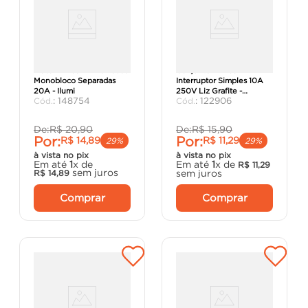
Placa 4x2 com 2 Tomadas
Conjunto 4x2 com 1
Monobloco Separadas
Interruptor Simples 10A
20A - Ilumi
250V Liz Grafite -
:
148754
:
122906
Tramontina.
De:
R$
20
,
90
De:
R$
15
,
90
Por:
Por:
R$
14
,
89
R$
11
,
29
29%
29%
à vista no pix
à vista no pix
Em até
1
x de
Em até
1
x de
R$
11
,
29
sem juros
sem juros
R$
14
,
89
Comprar
Comprar