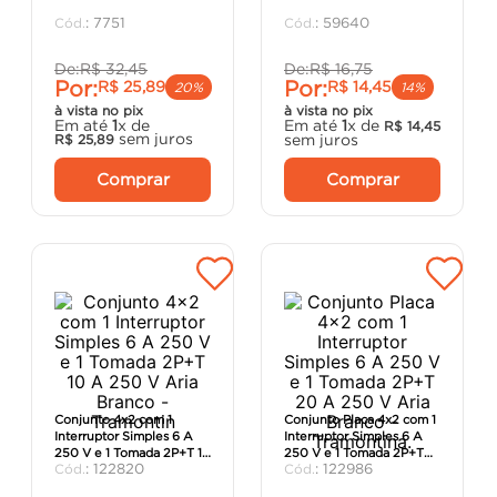
porta
8
º
:
7751
:
59640
vaso sanitário
9
º
De:
R$
32
,
45
De:
R$
16
,
75
Por:
Por:
R$
25
,
89
R$
14
,
45
cadeira
10
º
20%
14%
à vista no pix
à vista no pix
Em até
1
x de
Em até
1
x de
R$
14
,
45
sem juros
sem juros
R$
25
,
89
Comprar
Comprar
Conjunto 4x2 com 1
Conjunto Placa 4x2 com 1
Interruptor Simples 6 A
Interruptor Simples 6 A
250 V e 1 Tomada 2P+T 10
250 V e 1 Tomada 2P+T
:
122820
:
122986
A 250 V Aria Branco -
20 A 250 V Aria Branco -
Tramontin
Tramontina.