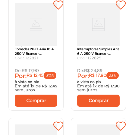
Conjunto 4x2 com 2
Conjunto 4x2 com 3
Tomadas 2P+T Aria 10 A
Interruptores Simples Aria
250 V Branco -
6 A 250 V Branco -
:
122821
:
122825
Tramontina.
Tramontina.
De:
R$
17
,
90
De:
R$
24
,
89
Por:
Por:
R$
12
,
45
R$
17
,
90
30%
28%
à vista no pix
à vista no pix
Em até
1
x de
Em até
1
x de
R$
12
,
45
R$
17
,
90
sem juros
sem juros
Comprar
Comprar