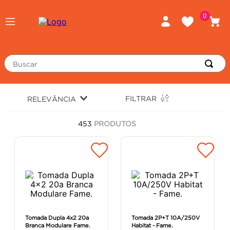
0
Buscar
TERMOS MAIS BUSCADOS
FILTRAR
RELEVÂNCIA
porcelanato
1
º
453
PRODUTOS
piso
2
º
revestimento
3
º
tinta
4
º
massa corrida
5
º
chuveiro
6
º
argamassa
7
º
Tomada Dupla 4x2 20a
Tomada 2P+T 10A/250V
Branca Modulare Fame.
Habitat - Fame.