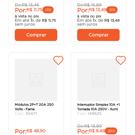
De:
R$
13
,
45
De:
R$
15
,
89
Por:
Por:
R$
11
,
75
R$
13
,
49
13%
15%
à vista no pix
à vista no pix
Em até
1
x de
Em até
1
x de
R$
11
,
75
R$
13
,
49
sem juros
sem juros
Comprar
Comprar
Tomada Habitat 3
Placa 4x2 com 1
Módulos 2P+T 20A 250
Interruptor Simples 10A +1
Volts - Fame.
Tomada 10A 250V - Ilumi
:
30471
:
148635
De:
R$
13
,
90
Por:
Por:
R$
48
,
90
R$
8
,
49
39%