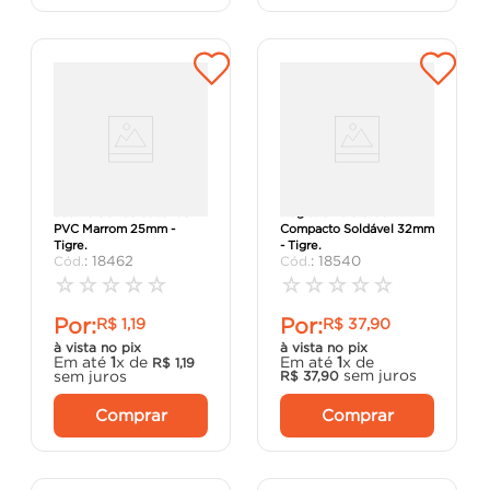
Joelho 90º Soldável de
Registro Esfera VS
PVC Marrom 25mm -
Compacto Soldável 32mm
Tigre.
- Tigre.
:
18462
:
18540
☆
☆
☆
☆
☆
☆
☆
☆
☆
☆
Por:
Por:
R$
1
,
19
R$
37
,
90
à vista no pix
à vista no pix
Em até
1
x de
Em até
1
x de
R$
1
,
19
sem juros
sem juros
R$
37
,
90
Comprar
Comprar