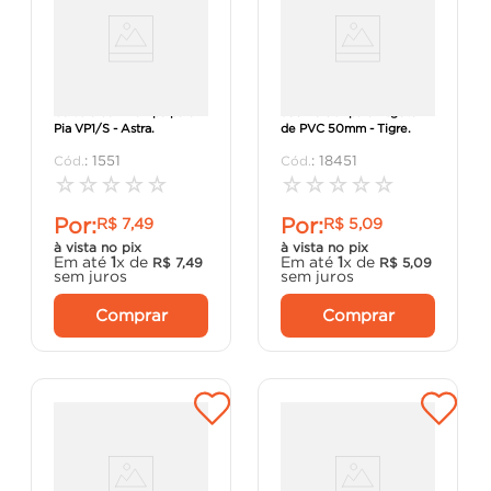
Válvula com Tampa para
Joelho 90º para Esgoto
Pia VP1/S - Astra.
de PVC 50mm - Tigre.
:
1551
:
18451
☆
☆
☆
☆
☆
☆
☆
☆
☆
☆
Por:
Por:
R$
7
,
49
R$
5
,
09
à vista no pix
à vista no pix
Em até
1
x de
Em até
1
x de
R$
7
,
49
R$
5
,
09
sem juros
sem juros
Comprar
Comprar