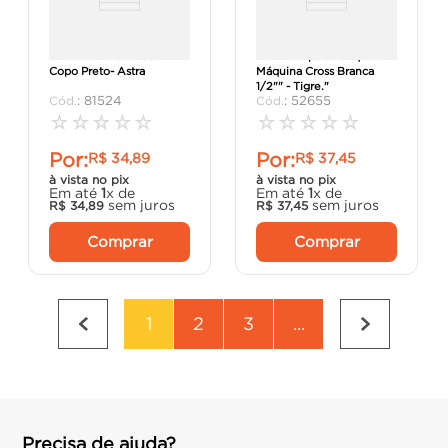
Sifao Sanfonado Com
"Torneira para Tanque e
Copo Preto- Astra
Máquina Cross Branca
1/2"" - Tigre."
:
81524
:
52655
☆
☆
☆
☆
☆
☆
☆
☆
☆
☆
Por:
Por:
R$
34
,
89
R$
37
,
45
à vista no pix
à vista no pix
Em até
1
x de
Em até
1
x de
sem juros
sem juros
R$
34
,
89
R$
37
,
45
Comprar
Comprar
1
2
3
...
Precisa de ajuda?