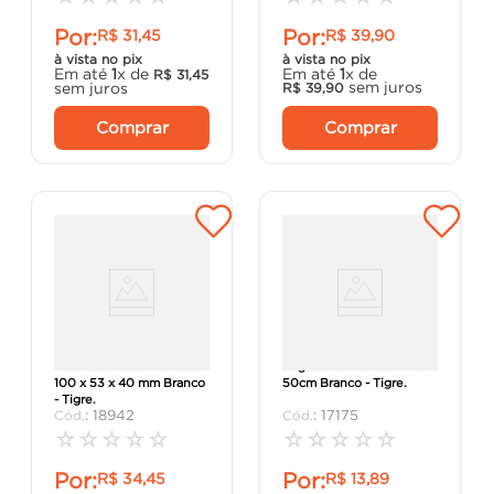
Por:
Por:
R$
31
,
45
R$
39
,
90
à vista no pix
à vista no pix
Em até
1
x de
Em até
1
x de
R$
31
,
45
sem juros
sem juros
R$
39
,
90
Comprar
Comprar
Ralo Quadrado Montado
Engate Flexível de PVC
100 x 53 x 40 mm Branco
50cm Branco - Tigre.
- Tigre.
:
18942
:
17175
☆
☆
☆
☆
☆
☆
☆
☆
☆
☆
Por:
Por:
R$
34
,
45
R$
13
,
89