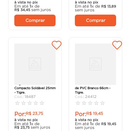
à vista no pix
à vista no pix
Em até
1
x de
Em até
1
x de
R$
13
,
89
sem juros
sem juros
R$
34
,
45
Comprar
Comprar
Registro Esfera VS
Sifão Sanfonado Multiuso
Compacto Soldável 25mm
de PVC Branco 66cm -
- Tigre.
Tigre.
:
18487
:
24412
☆
☆
☆
☆
☆
☆
☆
☆
☆
☆
Por:
Por:
R$
23
,
75
R$
19
,
45
à vista no pix
à vista no pix
Em até
1
x de
Em até
1
x de
R$
19
,
45
sem juros
sem juros
R$
23
,
75