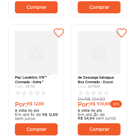
Comprar
Comprar
"Válvula com Tampa para
Acabamento para Válvula
Pia/ Lavatório 7/8""
de Descarga Salvagua
Cromada - Astra."
Box Cromado - Docol.
:
1475
:
67169
☆
☆
☆
☆
☆
☆
☆
☆
☆
☆
De:
R$
134
,
50
Por:
Por:
R$
12
,
89
R$
109
,
89
18%
à vista no pix
à vista no pix
Em até
1
x de
Em até
2
x de
R$
12
,
89
sem juros
sem juros
R$
54
,
94
Comprar
Comprar