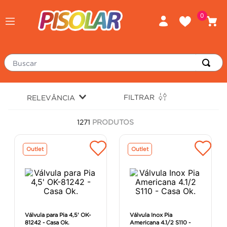
0
Buscar
TERMOS MAIS BUSCADOS
FILTRAR
RELEVÂNCIA
piso
1
º
1271
PRODUTOS
porcelanato
2
º
revestimento
3
º
Outlet
Outlet
tinta
4
º
massa corrida
5
º
chuveiro
6
º
argamassa
7
º
Válvula para Pia 4,5' OK-
Válvula Inox Pia
81242 - Casa Ok.
Americana 4.1/2 S110 -