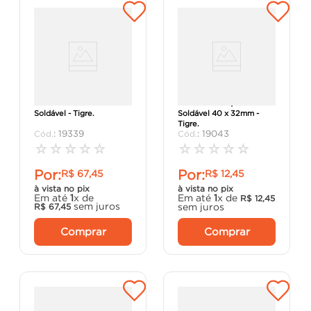
Cano PVC 50mm x 3m
Luva de Redução
Soldável - Tigre.
Soldável 40 x 32mm -
Tigre.
:
19339
:
19043
☆
☆
☆
☆
☆
☆
☆
☆
☆
☆
Por:
Por:
R$
67
,
45
R$
12
,
45
à vista no pix
à vista no pix
Em até
1
x de
Em até
1
x de
R$
12
,
45
sem juros
sem juros
R$
67
,
45
Comprar
Comprar