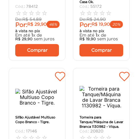
Casa Ok.
porta
8
º
:
78412
:
55172
☆
☆
☆
☆
☆
☆
☆
☆
☆
☆
cimento
9
º
De:
R$
54
,
89
De:
R$
24
,
90
Por:
Por:
R$
29
,
90
R$
19
,
90
cadeira
10
º
46%
20%
à vista no pix
à vista no pix
Em até
1
x de
Em até
1
x de
sem juros
sem juros
R$
29
,
90
R$
19
,
90
Comprar
Comprar
Sifão Ajustável Multiuso
Torneira para
Copo Branco - Tigre.
Tanque/Máquina de Lavar
Branca 1130982 - Víqua.
:
17146
:
20820
☆
☆
☆
☆
☆
☆
☆
☆
☆
☆