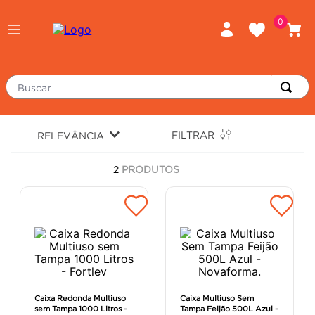
0
Buscar
TERMOS MAIS BUSCADOS
FILTRAR
RELEVÂNCIA
porcelanato
1
º
2
PRODUTOS
piso
2
º
revestimento
3
º
tinta
4
º
massa corrida
5
º
chuveiro
6
º
porta
7
º
Caixa Redonda Multiuso
Caixa Multiuso Sem
sem Tampa 1000 Litros -
Tampa Feijão 500L Azul -