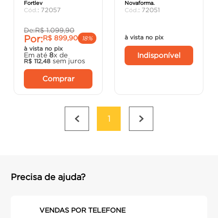
Fortlev
Novaforma.
argamassa
8
º
:
72057
:
72051
cadeira
9
º
De:
R$
1
.
099
,
90
Por:
R$
899
,
90
à vista no pix
cimento
10
º
18%
à vista no pix
Indisponível
Em até
8
x de
sem juros
R$
112
,
48
Comprar
1
Precisa de ajuda?
VENDAS POR TELEFONE