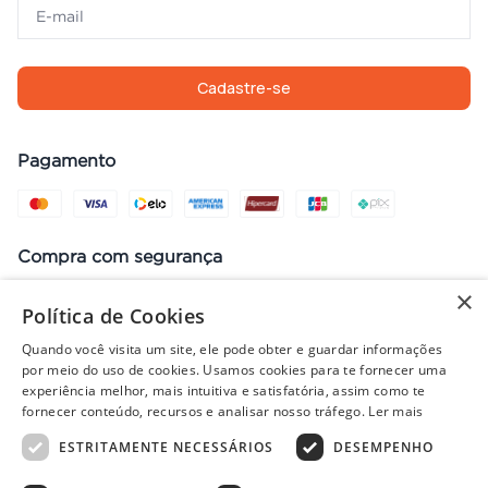
Cadastre-se
Pagamento
Compra com segurança
×
Política de Cookies
Quando você visita um site, ele pode obter e guardar informações
Preços, promoções, condições de pagamento e frete válidos apenas
por meio do uso de cookies. Usamos cookies para te fornecer uma
para compras no site. Em caso de divergência, prevalece o valor do
experiência melhor, mais intuitiva e satisfatória, assim como te
carrinho no fechamento do pedido. Vendas sujeitas à análise e
fornecer conteúdo, recursos e analisar nosso tráfego.
Ler mais
disponibilidade de estoque. Imagens ilustrativas.
ESTRITAMENTE NECESSÁRIOS
DESEMPENHO