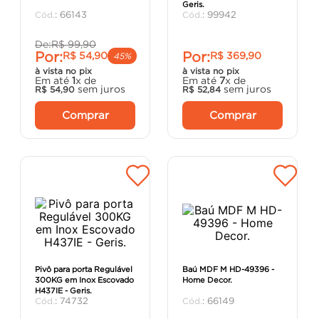
Geris.
argamassa
8
º
:
66143
:
99942
cadeira
9
º
De:
R$
99
,
90
Por:
Por:
R$
54
,
90
R$
369
,
90
cimento
10
º
45%
à vista no pix
à vista no pix
Em até
1
x de
Em até
7
x de
sem juros
sem juros
R$
54
,
90
R$
52
,
84
Comprar
Comprar
Pivô para porta Regulável
Baú MDF M HD-49396 -
300KG em Inox Escovado
Home Decor.
H437IE - Geris.
:
74732
:
66149