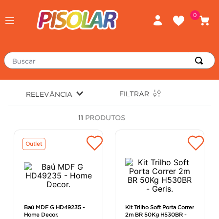
0
Buscar
TERMOS MAIS BUSCADOS
FILTRAR
RELEVÂNCIA
porcelanato
1
º
11
PRODUTOS
piso
2
º
revestimento
3
º
Outlet
tinta
4
º
massa corrida
5
º
chuveiro
6
º
porta
7
º
Baú MDF G HD49235 -
Kit Trilho Soft Porta Correr
Home Decor.
2m BR 50Kg H530BR -