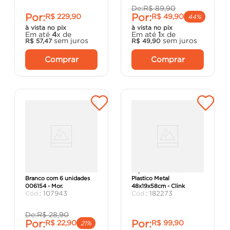
De:
R$
89
,
90
Por:
Por:
R$
229
,
90
R$
49
,
90
44%
à vista no pix
à vista no pix
Em até
4
x de
Em até
1
x de
sem juros
sem juros
R$
57
,
47
R$
49
,
90
Comprar
Comprar
Kit Cabide Soft Touch
Sapateira 5 Andares
Branco com 6 unidades
Plastico Metal
006154 - Mor.
48x19x58cm - Clink
:
107943
:
182273
De:
R$
28
,
90
Por:
Por:
R$
22
,
90
R$
99
,
90
21%