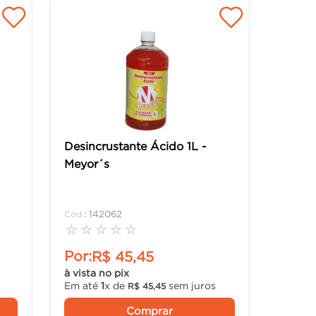
Desincrustante Ácido 1L -
Meyor´s
:
142062
☆
☆
☆
☆
☆
Por:
R$
45
,
45
à vista no pix
Em até
1
x de
sem juros
R$
45
,
45
Comprar