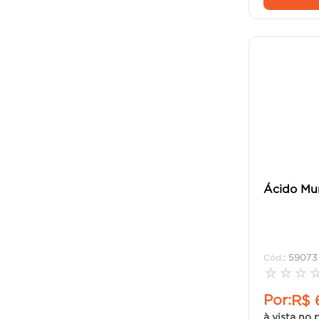
Ácido Mur
:
59073
☆
☆
☆
Por:
R$
à vista no 