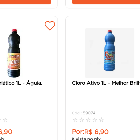
iático 1L - Águia.
Cloro Ativo 1L - Melhor Bril
:
59074
☆
☆
☆
☆
☆
☆
☆
Por:
6
,
90
R$
6
,
90
pix
à vista no pix