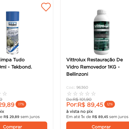
impa Tudo
Vittrolux Restauração De
ml - Tekbond.
Vidro Removedor 1KG -
Bellinzoni
:
96360
☆
☆
☆
☆
☆
☆
☆
0
De:
R$
101
,
90
Por:
29
,
89
R$
89
,
45
17%
12%
pix
à vista no pix
de
sem juros
Em até
1
x de
sem juros
R$
29
,
89
R$
89
,
45
Comprar
Comprar