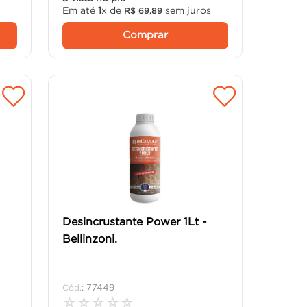
Em até
1
x de
sem juros
R$
69
,
89
Comprar
Desincrustante Power 1Lt -
Bellinzoni.
:
77449
☆
☆
☆
☆
☆