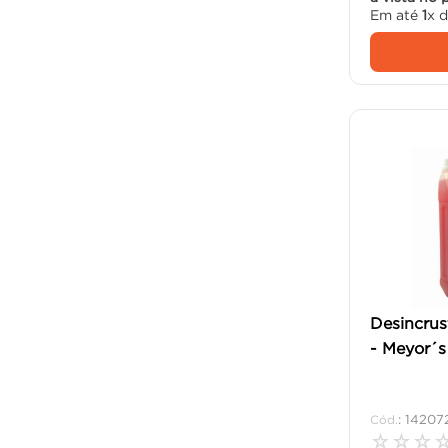
Em até
1
x 
Desincrus
- Meyor´s
:
14207
☆
☆
☆