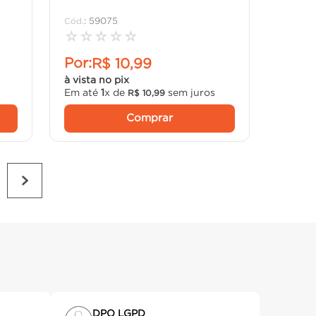
:
59075
☆
☆
☆
☆
☆
Por:
R$
10
,
99
à vista no pix
s
Em até
1
x de
sem juros
R$
10
,
99
Comprar
DPO LGPD