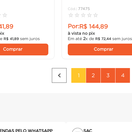
:
77475
☆
☆
☆
☆
☆
☆
☆
Por:
41
,
89
R$
144
,
89
pix
à vista no pix
de
sem juros
Em até
2
x de
sem juro
R$
41
,
89
R$
72
,
44
Comprar
Comprar
1
2
3
4
ENDAS PELO WHATSAPP
SAC