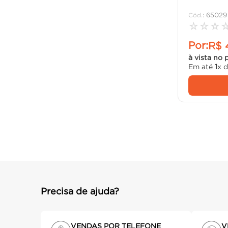
:
65029
☆
☆
☆
Por:
R$
à vista no 
Em até
1
x 
Precisa de ajuda?
VENDAS POR TELEFONE
V