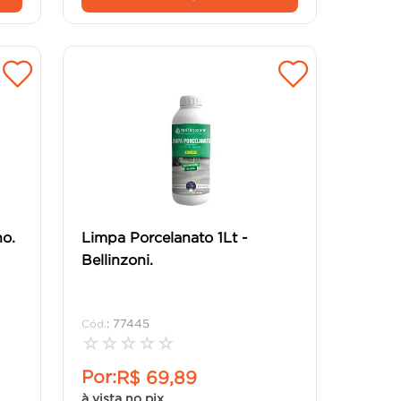
ho.
Limpa Porcelanato 1Lt -
Bellinzoni.
:
77445
☆
☆
☆
☆
☆
Por:
R$
69
,
89
à vista no pix