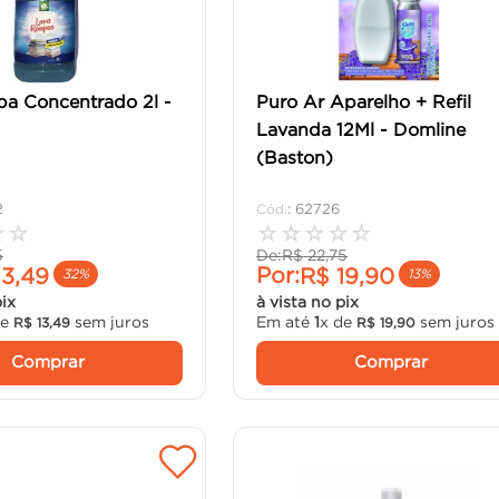
a Concentrado 2l -
Puro Ar Aparelho + Refil
Lavanda 12Ml - Domline
(Baston)
2
:
62726
☆
☆
☆
☆
☆
☆
☆
5
De:
R$
22
,
75
Por:
13
,
49
R$
19
,
90
32%
13%
pix
à vista no pix
de
sem juros
Em até
1
x de
sem juros
R$
13
,
49
R$
19
,
90
Comprar
Comprar