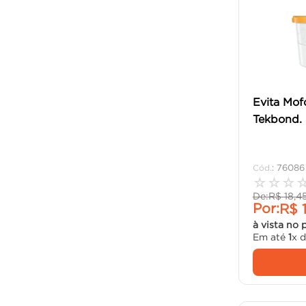
Evita Mof
Tekbond.
:
76086
☆
☆
☆
De:
R$
18
,
4
Por:
R$
à vista no 
Em até
1
x 