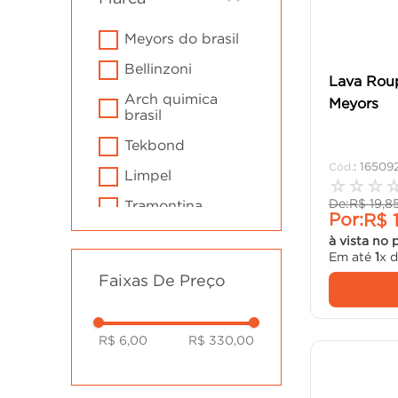
cimento
10
º
meyors do brasil
bellinzoni
Lava Roup
arch quimica
Meyors
brasil
tekbond
:
16509
limpel
☆
☆
☆
De:
R$
19
,
8
tramontina
Por:
R$
premisse
à vista no 
Em até
1
x 
baston do brasil
Faixas De Preço
wurth do brasil
pecas de fixacao
R$ 6,00
R$ 330,00
quartzolit