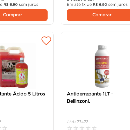
de
sem juros
Em até
1
x de
sem juros
R$
6
,
90
R$
6
,
90
Comprar
Comprar
tante Ácido 5 Litros
Antiderrapante 1LT -
Bellinzoni.
2
:
77473
☆
☆
☆
☆
☆
☆
☆