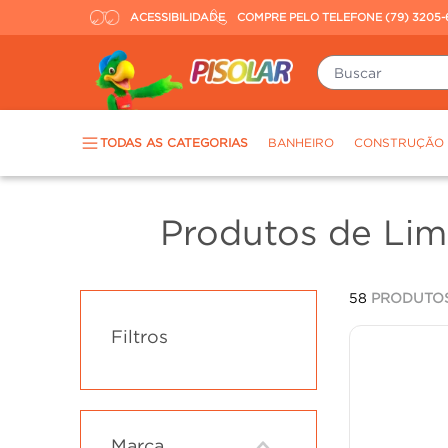
ACESSIBILIDADE
COMPRE PELO TELEFONE (79) 3205-
Buscar
TERMOS MAIS BUSCADOS
TODAS AS CATEGORIAS
BANHEIRO
CONSTRUÇÃO
porcelanato
1
º
piso
2
º
Produtos de Li
revestimento
3
º
tinta
4
º
58
PRODUTO
massa corrida
5
º
Filtros
chuveiro
6
º
porta
7
º
argamassa
8
º
cadeira
9
º
Marca