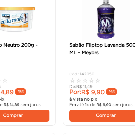
o Neutro 200g -
Sabão Fliptop Lavanda 50
ML - Meyors
:
142050
☆
☆
☆
☆
☆
☆
☆
5
De:
R$
11
,
49
Por:
14
,
89
R$
9
,
90
19%
14%
pix
à vista no pix
de
sem juros
Em até
1
x de
sem juros
R$
14
,
89
R$
9
,
90
Comprar
Comprar