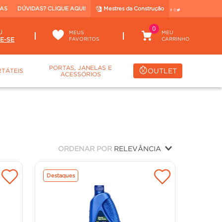
TAS
DÚVIDAS? CLIQUE AQUI!
Mestres da Construção
0
U
MEUS
FAVORITOS
PORTAS, JANELAS E
OUTLET
TÁTEIS
ACESSÓRIOS
ORDENAR POR
RELEVÂNCIA
Destaques