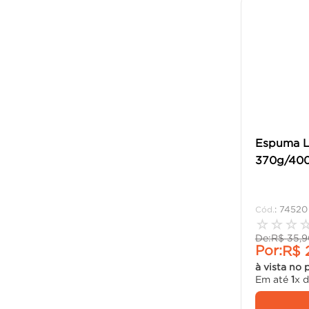
Espuma L
370g/400
:
74520
☆
☆
☆
De:
R$
35
,
9
Por:
R$
à vista no 
Em até
1
x 