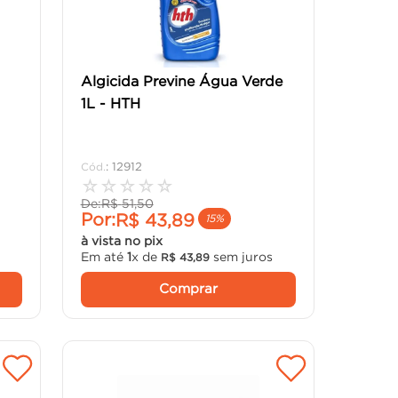
Algicida Previne Água Verde
1L - HTH
:
12912
☆
☆
☆
☆
☆
De:
R$
51
,
50
Por:
R$
43
,
89
15%
à vista no pix
Em até
1
x de
sem juros
R$
43
,
89
Comprar