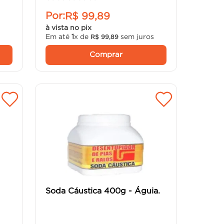
Por:
R$
99
,
89
à vista no pix
Em até
1
x de
sem juros
R$
99
,
89
Comprar
Soda Cáustica 400g - Águia.