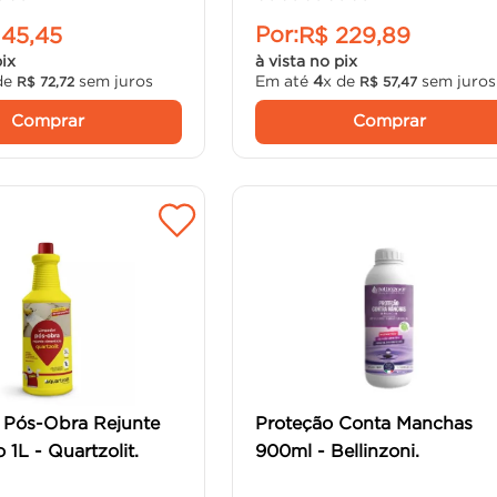
Por:
145
,
45
R$
229
,
89
pix
à vista no pix
de
sem juros
Em até
4
x de
sem juros
R$
72
,
72
R$
57
,
47
Comprar
Comprar
 Pós-Obra Rejunte
Proteção Conta Manchas
 1L - Quartzolit.
900ml - Bellinzoni.