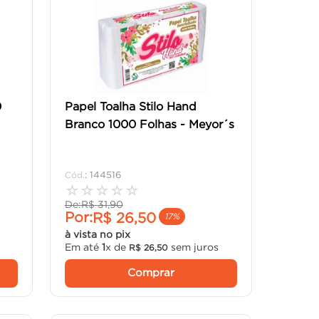
0
Papel Toalha Stilo Hand
Branco 1000 Folhas - Meyor´s
:
144516
☆
☆
☆
☆
☆
De:
R$
31
,
90
Por:
R$
26
,
50
17%
à vista no pix
Em até
1
x de
sem juros
R$
26
,
50
Comprar