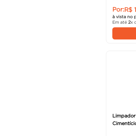
Por:
R$
à vista no 
Em até
2
x 
Limpador
Cimentício