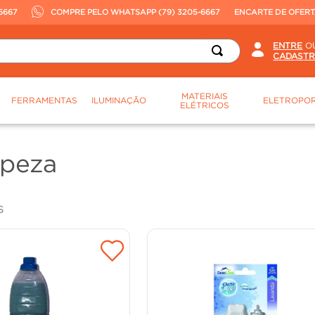
6667
COMPRE PELO WHATSAPP (79) 3205-6667
ENCARTE DE OFER
O
MATERIAIS
FERRAMENTAS
ILUMINAÇÃO
ELETROPOR
ELÉTRICOS
mpeza
S