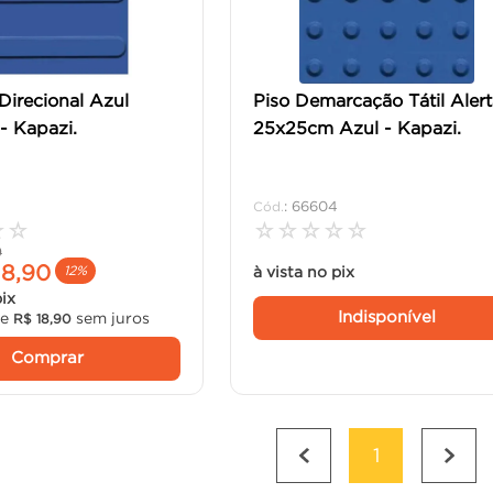
 Direcional Azul
Piso Demarcação Tátil Aler
- Kapazi.
25x25cm Azul - Kapazi.
:
66604
☆
☆
☆
☆
☆
☆
☆
9
18
,
90
à vista no pix
12%
pix
Indisponível
de
sem juros
R$
18
,
90
Comprar
1