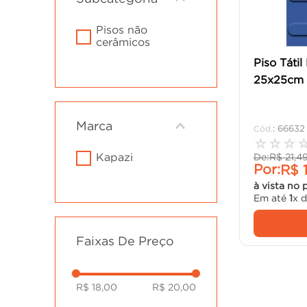
cadeira
10
º
pisos não
cerâmicos
Piso Tátil
25x25cm 
Marca
:
66632
☆
☆
☆
kapazi
De:
R$
21
,
4
Por:
R$
à vista no 
Em até
1
x 
Faixas De Preço
R$ 18,00
R$ 20,00