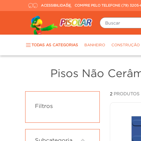
ACESSIBILIDADE
COMPRE PELO TELEFONE (79) 3205-
Buscar
TERMOS MAIS BUSCADOS
TODAS AS CATEGORIAS
BANHEIRO
CONSTRUÇÃO
piso
1
º
porcelanato
2
º
Pisos Não Cerâm
revestimento
3
º
tinta
4
º
2
PRODUTOS
massa corrida
5
º
Filtros
chuveiro
6
º
argamassa
7
º
porta
8
º
vaso sanitário
9
º
Subcategoria