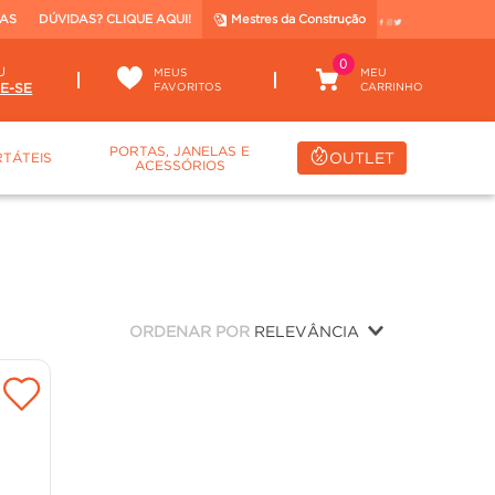
TAS
DÚVIDAS? CLIQUE AQUI!
Mestres da Construção
0
U
MEUS
FAVORITOS
PORTAS, JANELAS E
OUTLET
TÁTEIS
ACESSÓRIOS
ORDENAR POR
RELEVÂNCIA