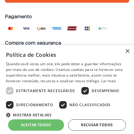
Pagamento
Compra com segurança
×
Política de Cookies
Quando você visita um site, ele pode obter e guardar informações
por meio do uso de cookies. Usamos cookies para te fornecer uma
Preços, promoções, condições de pagamento e frete válidos apenas
experiência melhor, mais intuitiva e satisfatória, assim como te
para compras no site. Em caso de divergência, prevalece o valor do
fornecer conteúdo, recursos e analisar nosso tráfego.
Ler mais
carrinho no fechamento do pedido. Vendas sujeitas à análise e
disponibilidade de estoque. Imagens ilustrativas.
ESTRITAMENTE NECESSÁRIOS
DESEMPENHO
DIRECIONAMENTO
NÃO CLASSIFICADOS
© 2022 - PISOLAR | CNPJ: 32.868.002/0004-36 | Rua Quirino, 1294
MOSTRAR DETALHES
- Aracaju/SE - CEP 49040-700
ACEITAR TODOS
RECUSAR TODOS
Powered by
Developed by