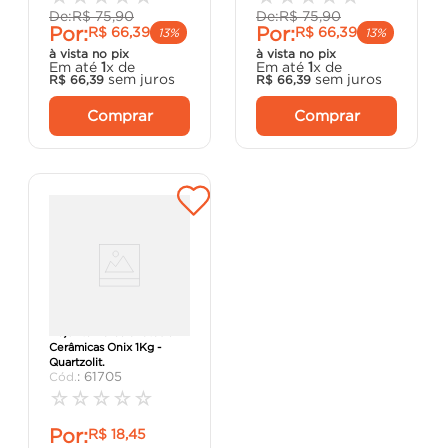
De:
R$
75
,
90
De:
R$
75
,
90
Por:
Por:
R$
66
,
39
R$
66
,
39
13%
13%
à vista no pix
à vista no pix
Em até
1
x de
Em até
1
x de
sem juros
sem juros
R$
66
,
39
R$
66
,
39
Comprar
Comprar
Rejunte Porcelanatos e
Cerâmicas Onix 1Kg -
Quartzolit.
:
61705
☆
☆
☆
☆
☆
Por:
R$
18
,
45