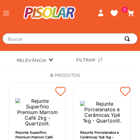
0
Buscar
TERMOS MAIS BUSCADOS
FILTRAR
RELEVÂNCIA
porcelanato
1
º
5
PRODUTOS
piso
2
º
revestimento
3
º
tinta
4
º
massa corrida
5
º
chuveiro
6
º
argamassa
7
º
Rejunte Superfino
Rejunte Porcelanatos e
Premium Marrom Café
Cerâmicas Ypê 1kg -