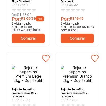
2kg - Quartzolit.
Quartzolit.
porta
8
º
:
78311
:
61702
☆
☆
☆
☆
☆
☆
☆
☆
☆
☆
vaso sanitário
9
º
De:
R$
75
,
90
Por:
Por:
R$
66
,
39
R$
18
,
45
cadeira
10
º
13%
à vista no pix
à vista no pix
Em até
1
x de
Em até
1
x de
R$
18
,
45
sem juros
sem juros
R$
66
,
39
Comprar
Comprar
Rejunte Superfino
Rejunte Superfino
Premium Bege 2kg -
Premium Branco 2kg -
Quartzolit.
Quartzolit.
:
78309
:
78303
☆
☆
☆
☆
☆
☆
☆
☆
☆
☆