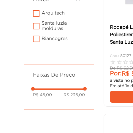
cadeira
10
º
arquitech
santa luzia
Rodapé L
molduras
Poliestir
biancogres
Santa Luz
:
80127
☆
☆
☆
De:
R$
62
,
5
Por:
R$
Faixas De Preço
à vista no 
Em até
1
x 
R$ 46,00
R$ 236,00