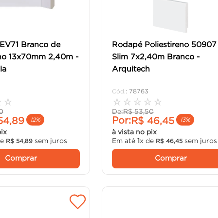
EV71 Branco de
Rodapé Poliestireno 50907
eno 13x70mm 2,40m -
Slim 7x2,40m Branco -
ia
Arquitech
:
78763
☆
☆
☆
☆
☆
☆
☆
0
De:
R$
53
,
50
Por:
54
,
89
R$
46
,
45
12%
13%
pix
à vista no pix
de
sem juros
Em até
1
x de
sem juros
R$
54
,
89
R$
46
,
45
Comprar
Comprar