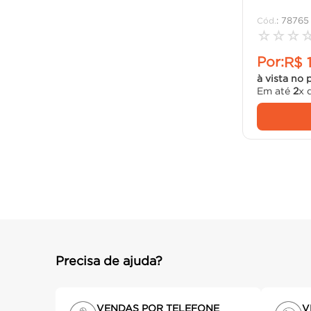
:
78765
☆
☆
☆
Por:
R$
à vista no 
Em até
2
x 
Precisa de ajuda?
VENDAS POR TELEFONE
V