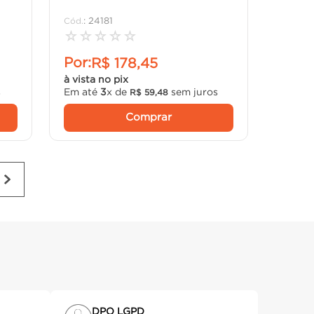
:
24181
☆
☆
☆
☆
☆
Por:
R$
178
,
45
à vista no pix
s
Em até
3
x de
sem juros
R$
59
,
48
Comprar
DPO LGPD