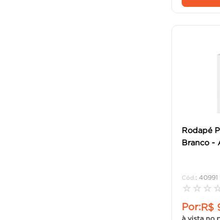
Rodapé Po
Branco - 
:
40991
☆
☆
☆
Por:
R$
à vista no 