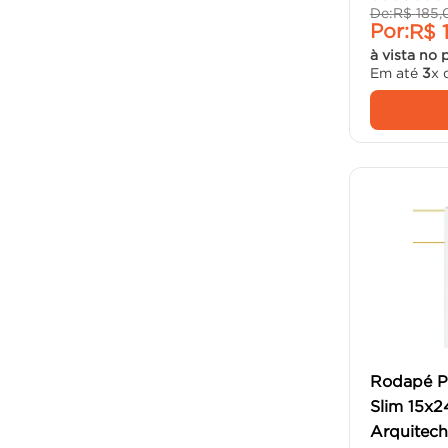
De:
R$
185
,
Por:
R$
à vista no 
Em até
3
x 
Rodapé Po
Slim 15x
Arquitech