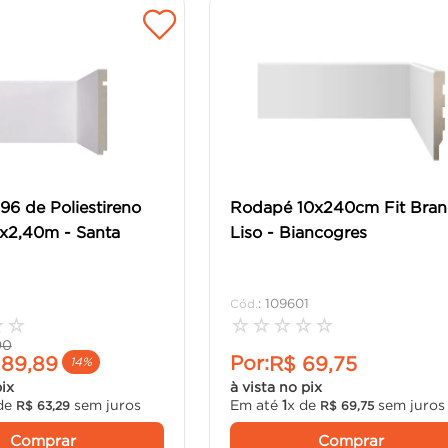
6 de Poliestireno
Rodapé 10x240cm Fit Bra
x2,40m - Santa
Liso - Biancogres
:
109601
☆
☆
☆
☆
☆
☆
☆
90
Por:
189
,
89
R$
69
,
75
14%
pix
à vista no pix
de
sem juros
Em até
1
x de
sem juros
R$
63
,
29
R$
69
,
75
Comprar
Comprar