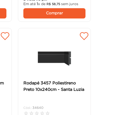
s
Em até
1
x de
sem juros
R$
58
,
75
Comprar
cm
Rodapé 3457 Poliestireno
Preto 10x240cm - Santa Luzia
:
34640
☆
☆
☆
☆
☆