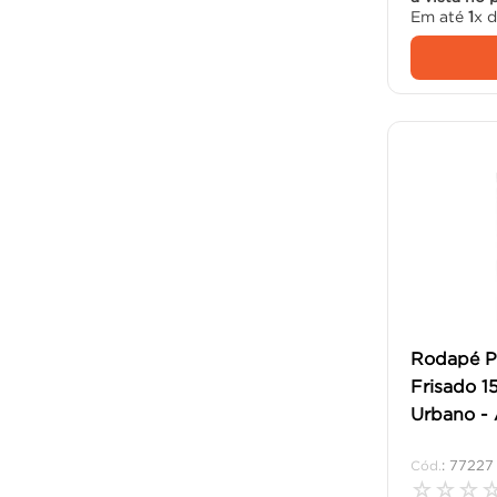
Em até
1
x 
Rodapé Po
Frisado 
Urbano - 
:
77227
☆
☆
☆