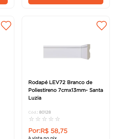
Rodapé LEV72 Branco de
Poliestireno 7cmx13mm- Santa
Luzia
:
80128
☆
☆
☆
☆
☆
Por:
R$
58
,
75
à vista no pix