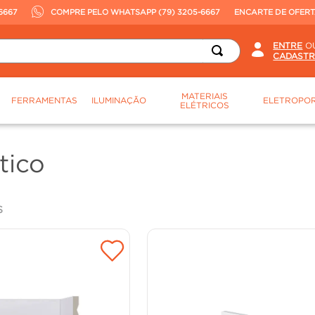
6667
COMPRE PELO WHATSAPP (79) 3205-6667
ENCARTE DE OFER
O
MATERIAIS
FERRAMENTAS
ILUMINAÇÃO
ELETROPOR
ELÉTRICOS
tico
S