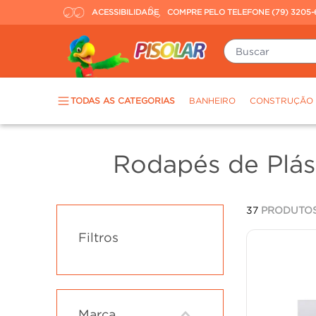
ACESSIBILIDADE
COMPRE PELO TELEFONE (79) 3205-
Buscar
TERMOS MAIS BUSCADOS
TODAS AS CATEGORIAS
BANHEIRO
CONSTRUÇÃO
piso
1
º
porcelanato
2
º
Rodapés de Plás
revestimento
3
º
tinta
4
º
37
PRODUTO
massa corrida
5
º
Filtros
chuveiro
6
º
argamassa
7
º
porta
8
º
vaso sanitário
9
º
Marca