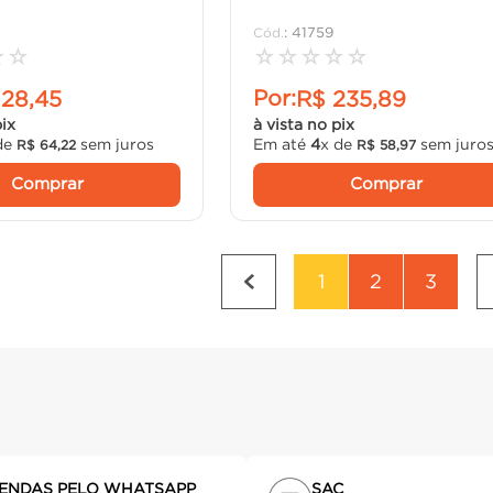
:
41759
☆
☆
☆
☆
☆
☆
☆
Por:
128
,
45
R$
235
,
89
pix
à vista no pix
de
sem juros
Em até
4
x de
sem juro
R$
64
,
22
R$
58
,
97
Comprar
Comprar
1
2
3
ENDAS PELO WHATSAPP
SAC