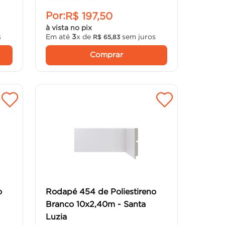
Por:
R$
197
,
50
à vista no pix
s
Em até
3
x de
sem juros
R$
65
,
83
Comprar
o
Rodapé 454 de Poliestireno
Branco 10x2,40m - Santa
Luzia