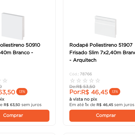
liestireno 50910
Rodapé Poliestireno 51907
,40m Branco -
Frisado Slim 7x2,40m Bran
- Arquitech
:
78766
☆
☆
☆
☆
☆
☆
☆
0
De:
R$
53
,
50
Por:
63
,
50
R$
46
,
45
13%
13%
pix
à vista no pix
de
sem juros
Em até
1
x de
sem juros
R$
63
,
50
R$
46
,
45
Comprar
Comprar