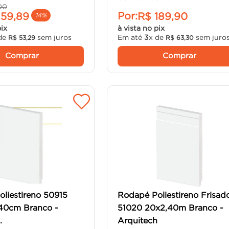
00
Por:
159
,
89
R$
189
,
90
14%
pix
à vista no pix
de
sem juros
Em até
3
x de
sem juro
R$
53
,
29
R$
63
,
30
Comprar
Comprar
liestireno 50915
Rodapé Poliestireno Frisad
240cm Branco -
51020 20x2,40m Branco -
.
Arquitech