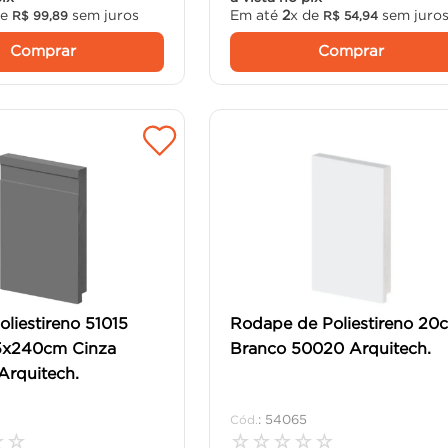
de
sem juros
Em até
2
x de
sem juro
R$
99
,
89
R$
54
,
94
Comprar
Comprar
liestireno 51015
Rodape de Poliestireno 20
15x240cm Cinza
Branco 50020 Arquitech.
Arquitech.
:
54065
☆
☆
☆
☆
☆
☆
☆