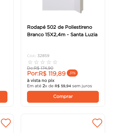
Rodapé 502 de Poliestireno
Branco 15X2,4m - Santa Luzia
:
32859
☆
☆
☆
☆
☆
De:
R$
174
,
90
Por:
R$
119
,
89
31%
à vista no pix
Em até
2
x de
sem juros
R$
59
,
94
Comprar