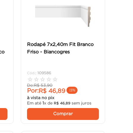
Rodapé 7x2,40m Fit Branco
co
Friso - Biancogres
:
109586
☆
☆
☆
☆
☆
De:
R$
53
,
90
Por:
R$
46
,
89
13%
à vista no pix
Em até
1
x de
sem juros
R$
46
,
89
Comprar