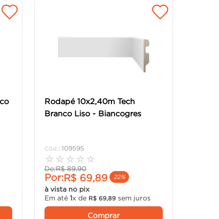
nco
Rodapé 10x2,40m Tech
Branco Liso - Biancogres
:
109595
☆
☆
☆
☆
☆
De:
R$
89
,
90
Por:
R$
69
,
89
22%
à vista no pix
Em até
1
x de
sem juros
R$
69
,
89
Comprar