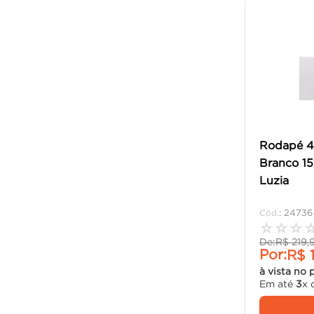
Rodapé 49
Branco 15
Luzia
:
24736
☆
☆
☆
De:
R$
219
,
Por:
R$
à vista no 
Em até
3
x 