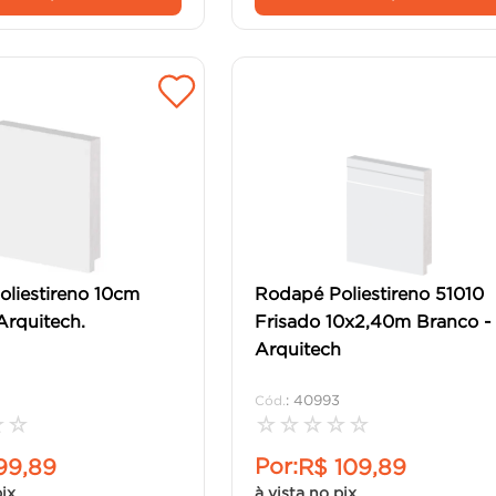
liestireno 10cm
Rodapé Poliestireno 51010
Arquitech.
Frisado 10x2,40m Branco -
Arquitech
:
40993
☆
☆
☆
☆
☆
☆
☆
Por:
99
,
89
R$
109
,
89
pix
à vista no pix