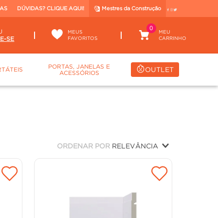
TAS
DÚVIDAS? CLIQUE AQUI!
Mestres da Construção
0
U
MEUS
FAVORITOS
PORTAS, JANELAS E
OUTLET
TÁTEIS
ACESSÓRIOS
ORDENAR POR
RELEVÂNCIA