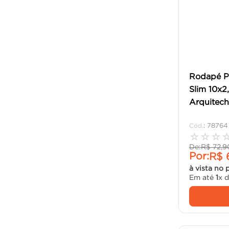
Rodapé Po
Slim 10x2
Arquitech
:
78764
☆
☆
☆
De:
R$
72
,
9
Por:
R$
à vista no 
Em até
1
x 