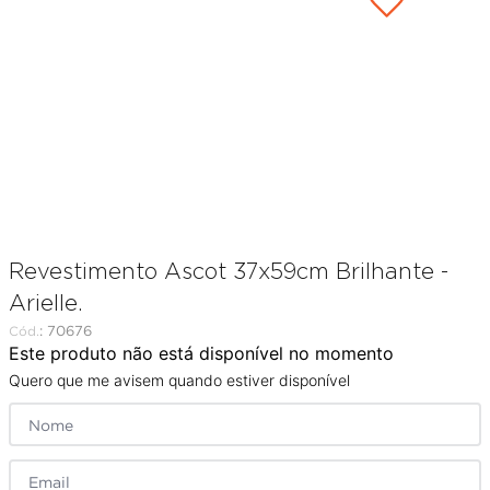
argamassa
8
º
cadeira
9
º
porta
10
º
Revestimento Ascot 37x59cm Brilhante -
Arielle.
:
70676
Este produto não está disponível no momento
Quero que me avisem quando estiver disponível