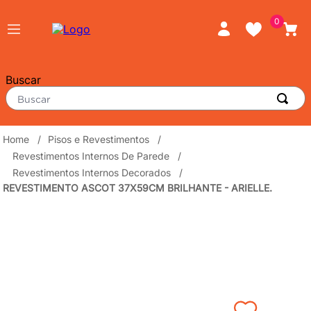
0
Buscar
TERMOS MAIS BUSCADOS
Pisos e Revestimentos
Revestimentos Internos De Parede
porcelanato
1
º
Revestimentos Internos Decorados
piso
2
º
REVESTIMENTO ASCOT 37X59CM BRILHANTE - ARIELLE.
revestimento
3
º
tinta
4
º
massa corrida
5
º
chuveiro
6
º
cimento
7
º