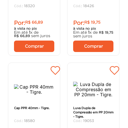
porta
8
º
:
18320
:
18426
vaso sanitário
9
º
Por:
Por:
R$
66
,
89
R$
19
,
75
cadeira
10
º
à vista no pix
à vista no pix
Em até
1
x de
Em até
1
x de
R$
19
,
75
sem juros
sem juros
R$
66
,
89
Comprar
Comprar
Cap PPR 40mm - Tigre.
Luva Dupla de
Compressão em PP 20mm
- Tigre.
:
18580
:
19053