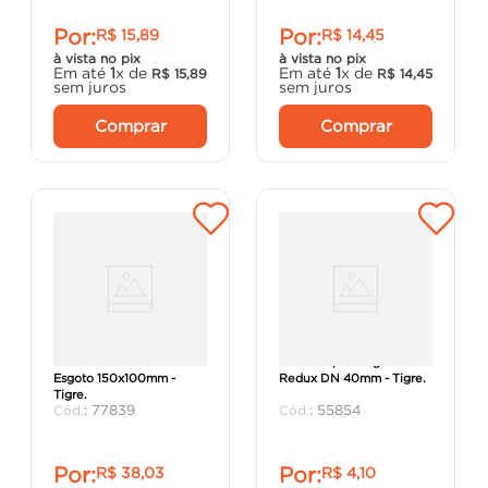
Por:
Por:
R$
15
,
89
R$
14
,
45
à vista no pix
à vista no pix
Em até
1
x de
Em até
1
x de
R$
15
,
89
R$
14
,
45
sem juros
sem juros
Comprar
Comprar
Selim 90º Elástico Coletor
Luva Simples Esgoto
Esgoto 150x100mm -
Redux DN 40mm - Tigre.
Tigre.
:
77839
:
55854
Por:
Por:
R$
38
,
03
R$
4
,
10