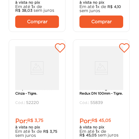
à vista no pix
à vista no pix
Em até
1
x de
Em até
1
x de
R$
4
,
10
sem juros
sem juros
R$
38
,
03
Comprar
Comprar
Tampa Tomada Vertical
Curva 87º30 Esgoto
Cinza - Tigre.
Redux DN 100mm - Tigre.
:
52220
:
55839
Por:
Por:
R$
3
,
75
R$
45
,
05
à vista no pix
à vista no pix
Em até
1
x de
Em até
1
x de
R$
3
,
75
sem juros
sem juros
R$
45
,
05