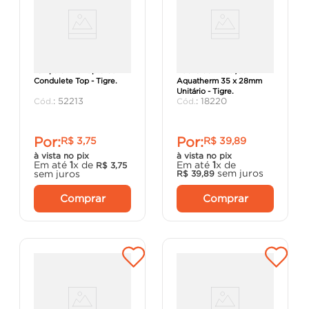
Tampa 3 Interruptores
Bucha de Redução
Condulete Top - Tigre.
Aquatherm 35 x 28mm
Unitário - Tigre.
:
52213
:
18220
Por:
Por:
R$
3
,
75
R$
39
,
89
à vista no pix
à vista no pix
Em até
1
x de
Em até
1
x de
R$
3
,
75
sem juros
sem juros
R$
39
,
89
Comprar
Comprar