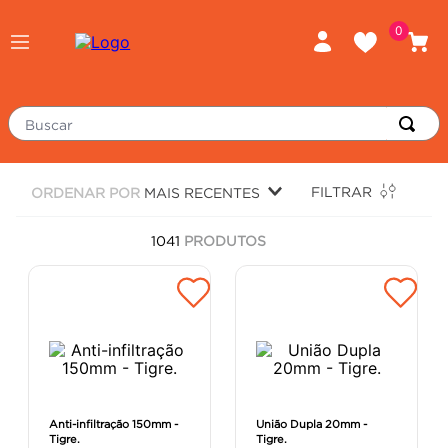
0
Buscar
TERMOS MAIS BUSCADOS
FILTRAR
ORDENAR POR
MAIS RECENTES
piso
1
º
1041
PRODUTOS
porcelanato
2
º
revestimento
3
º
tinta
4
º
massa corrida
5
º
chuveiro
6
º
argamassa
7
º
Anti-infiltração 150mm -
União Dupla 20mm -
Tigre.
Tigre.