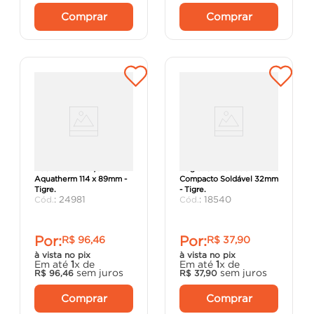
Comprar
Comprar
Bucha de Redução
Registro Esfera VS
Aquatherm 114 x 89mm -
Compacto Soldável 32mm
Tigre.
- Tigre.
:
24981
:
18540
Por:
Por:
R$
96
,
46
R$
37
,
90
à vista no pix
à vista no pix
Em até
1
x de
Em até
1
x de
sem juros
sem juros
R$
96
,
46
R$
37
,
90
Comprar
Comprar