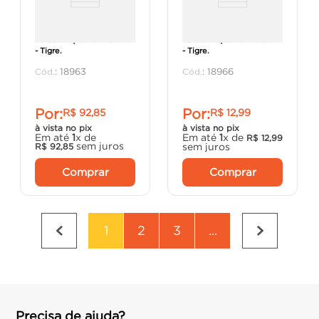
Tê 90° Aquatherm 54mm
Tê 90° Aquatherm 28mm
- Tigre.
- Tigre.
:
18963
:
18966
Por:
Por:
R$
92
,
85
R$
12
,
99
à vista no pix
à vista no pix
Em até
1
x de
Em até
1
x de
R$
12
,
99
sem juros
sem juros
R$
92
,
85
Comprar
Comprar
1
2
3
...
Precisa de ajuda?