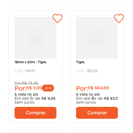
Fita Isolante Uso Geral
Caixa de Areia 100mm -
18mm x 20m - Tigre.
Tigre.
:
19491
:
18528
De:
R$
13
,
45
Por:
Por:
R$
9
,
95
R$
664
,
89
26%
à vista no pix
à vista no pix
Em até
1
x de
Em até
8
x de
R$
9
,
95
R$
83
,
11
sem juros
sem juros
Comprar
Comprar