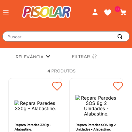
0
Buscar
TERMOS MAIS BUSCADOS
FILTRAR
RELEVÂNCIA
porcelanato
1
º
4
PRODUTOS
piso
2
º
revestimento
3
º
tinta
4
º
massa corrida
5
º
chuveiro
6
º
porta
7
º
Repara Paredes 330g -
Repara Paredes SOS 8g 2
Alabastine.
Unidades - Alabastine.