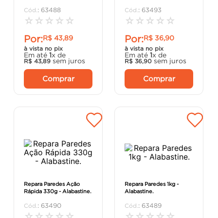
argamassa
8
º
:
63488
:
63493
☆
☆
☆
☆
☆
☆
☆
☆
☆
☆
cadeira
9
º
Por:
Por:
R$
43
,
89
R$
36
,
90
cimento
10
º
à vista no pix
à vista no pix
Em até
1
x de
Em até
1
x de
sem juros
sem juros
R$
43
,
89
R$
36
,
90
Comprar
Comprar
Repara Paredes Ação
Repara Paredes 1kg -
Rápida 330g - Alabastine.
Alabastine.
:
63490
:
63489
☆
☆
☆
☆
☆
☆
☆
☆
☆
☆