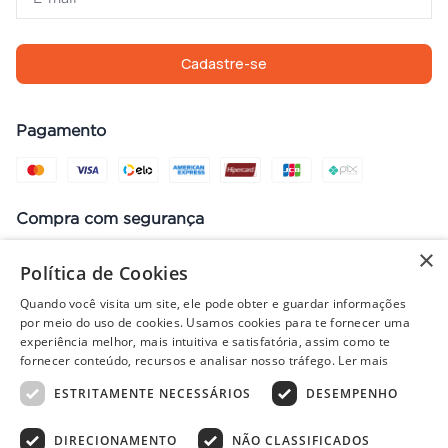
Cadastre-se
Pagamento
Compra com segurança
×
Política de Cookies
Quando você visita um site, ele pode obter e guardar informações
Preços, promoções, condições de pagamento e frete válidos apenas
por meio do uso de cookies. Usamos cookies para te fornecer uma
para compras no site. Em caso de divergência, prevalece o valor do
experiência melhor, mais intuitiva e satisfatória, assim como te
carrinho no fechamento do pedido. Vendas sujeitas à análise e
fornecer conteúdo, recursos e analisar nosso tráfego.
Ler mais
disponibilidade de estoque. Imagens ilustrativas.
ESTRITAMENTE NECESSÁRIOS
DESEMPENHO
DIRECIONAMENTO
NÃO CLASSIFICADOS
© 2022 - PISOLAR | CNPJ: 32.868.002/0004-36 | Rua Quirino, 1294