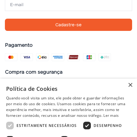
Cadastre-se
Pagamento
Compra com segurança
×
Política de Cookies
Quando você visita um site, ele pode obter e guardar informações
Preços, promoções, condições de pagamento e frete válidos apenas
por meio do uso de cookies. Usamos cookies para te fornecer uma
para compras no site. Em caso de divergência, prevalece o valor do
experiência melhor, mais intuitiva e satisfatória, assim como te
carrinho no fechamento do pedido. Vendas sujeitas à análise e
fornecer conteúdo, recursos e analisar nosso tráfego.
Ler mais
disponibilidade de estoque. Imagens ilustrativas.
ESTRITAMENTE NECESSÁRIOS
DESEMPENHO