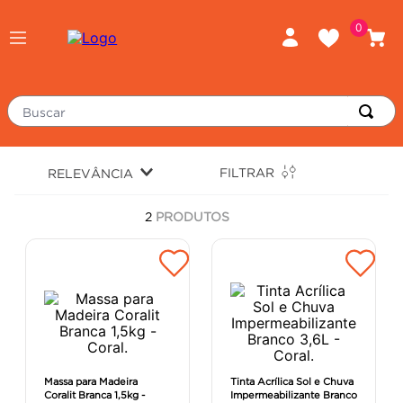
0
Buscar
TERMOS MAIS BUSCADOS
FILTRAR
RELEVÂNCIA
porcelanato
1
º
2
PRODUTOS
piso
2
º
revestimento
3
º
tinta
4
º
massa corrida
5
º
chuveiro
6
º
porta
7
º
Massa para Madeira
Tinta Acrílica Sol e Chuva
Coralit Branca 1,5kg -
Impermeabilizante Branco