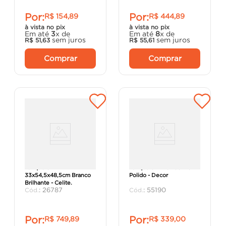
Por:
Por:
R$
154
,
89
R$
444
,
89
à vista no pix
à vista no pix
Em até
3
x de
Em até
8
x de
sem juros
sem juros
R$
51
,
63
R$
55
,
61
Comprar
Comprar
Tanque 31L
Tanque em Inox 53x43
33x54,5x48,5cm Branco
Polido - Decor
Brilhante - Celite.
:
26787
:
55190
Por:
Por:
R$
749
,
89
R$
339
,
00