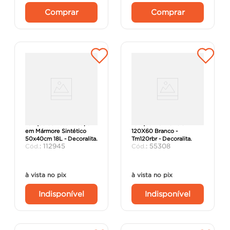
Comprar
Comprar
Tanque de Lavar Roupa
Tanque Marmofibra
em Mármore Sintético
120X60 Branco -
50x40cm 18L - Decoralita.
Tm120rbr - Decoralita.
:
112945
:
55308
à vista no pix
à vista no pix
Indisponível
Indisponível