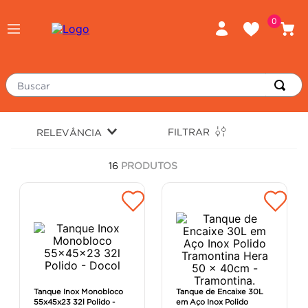
0
Buscar
TERMOS MAIS BUSCADOS
FILTRAR
RELEVÂNCIA
porcelanato
1
º
16
PRODUTOS
piso
2
º
revestimento
3
º
tinta
4
º
massa corrida
5
º
chuveiro
6
º
porta
7
º
Tanque Inox Monobloco
Tanque de Encaixe 30L
55x45x23 32l Polido -
em Aço Inox Polido