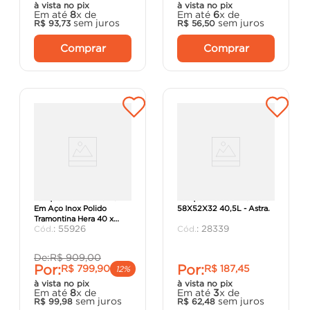
à vista no pix
à vista no pix
Em até
8
x de
Em até
6
x de
sem juros
sem juros
R$
93
,
73
R$
56
,
50
Comprar
Comprar
Tanque De Encaixe 23L
Tanque Plástico Branco
Em Aço Inox Polido
58X52X32 40,5L - Astra.
Tramontina Hera 40 x
:
55926
:
28339
40cm - Tramontina.
De:
R$
909
,
00
Por:
Por:
R$
799
,
90
R$
187
,
45
12%
à vista no pix
à vista no pix
Em até
8
x de
Em até
3
x de
sem juros
sem juros
R$
99
,
98
R$
62
,
48