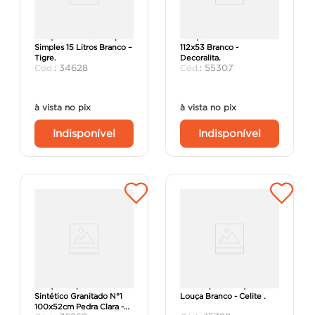
Tanque de Lavar Roupa
Tanque Marmofibra
Simples 15 Litros Branco –
112x53 Branco -
Tigre.
Decoralita.
:
34628
:
55307
à vista no pix
à vista no pix
Indisponível
Indisponível
Tanque Duplo Mármore
Coluna para Tanque de
Sintético Granitado N°1
Louça Branco - Celite .
100x52cm Pedra Clara -