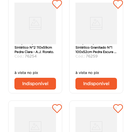
Tanque Duplo Mármore
Tanque Duplo Mármore
Sintético N°2 110x59cm
Sintético Granitado N°1
Pedra Clara - A.J. Rorato.
100x52cm Pedra Escura -
:
76254
:
76259
A.J. Rorato.
à vista no pix
à vista no pix
Indisponível
Indisponível