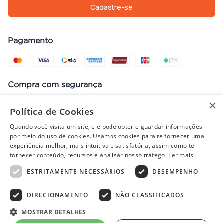
Cadastre-se
Pagamento
Compra com segurança
×
Política de Cookies
Quando você visita um site, ele pode obter e guardar informações
Preços, promoções, condições de pagamento e frete válidos apenas
por meio do uso de cookies. Usamos cookies para te fornecer uma
para compras no site. Em caso de divergência, prevalece o valor do
experiência melhor, mais intuitiva e satisfatória, assim como te
carrinho no fechamento do pedido. Vendas sujeitas à análise e
fornecer conteúdo, recursos e analisar nosso tráfego.
Ler mais
disponibilidade de estoque. Imagens ilustrativas.
ESTRITAMENTE NECESSÁRIOS
DESEMPENHO
DIRECIONAMENTO
NÃO CLASSIFICADOS
© 2022 - PISOLAR | CNPJ: 32.868.002/0004-36 | Rua Quirino, 1294
- Aracaju/SE - CEP 49040-700
MOSTRAR DETALHES