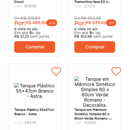
Docol
Tramontina Hera 50 x
argamassa
8
º
:
80898
:
27218
40cm - Tramontina.
cadeira
9
º
De:
R$
619
,
89
De:
R$
922
,
98
Por:
Por:
R$
489
,
90
R$
839
,
89
cimento
10
º
21%
9%
à vista no pix
à vista no pix
Em até
8
x de
Em até
8
x de
sem juros
sem juros
R$
61
,
23
R$
104
,
98
Comprar
Comprar
Tanque Plástico 55x47cm
Tanque em Mármore
Branco - Astra.
Sintético Simples 60 x
60cm Verde Romano -
:
26438
:
63269
Decoralita.