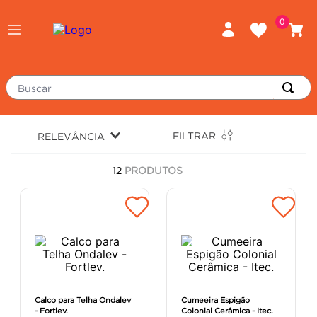
0
Buscar
TERMOS MAIS BUSCADOS
FILTRAR
RELEVÂNCIA
porcelanato
1
º
12
PRODUTOS
piso
2
º
revestimento
3
º
tinta
4
º
massa corrida
5
º
chuveiro
6
º
porta
7
º
Calco para Telha Ondalev
Cumeeira Espigão
- Fortlev.
Colonial Cerâmica - Itec.