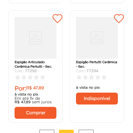
Cumeeira Central e
Cumeeira Central e
Espigão Articulado
Espigão Pertutti Cerâmica
Cerâmica Pertutti - Itec.
- Itec.
:
77292
:
77294
☆
☆
☆
☆
☆
☆
☆
☆
☆
☆
Por:
R$
47
,
89
à vista no pix
à vista no pix
Indisponível
Em até
1
x de
sem juros
R$
47
,
89
Comprar