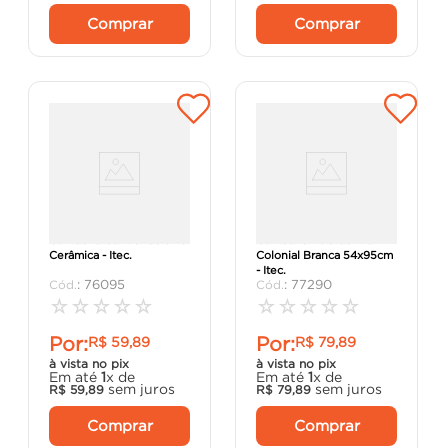
Comprar
Comprar
Cumeeira Central Colonial
Cumeeira PVC Central
Cerâmica - Itec.
Colonial Branca 54x95cm
- Itec.
:
76095
:
77290
☆
☆
☆
☆
☆
☆
☆
☆
☆
☆
Por:
Por:
R$
59
,
89
R$
79
,
89
à vista no pix
à vista no pix
Em até
1
x de
Em até
1
x de
sem juros
sem juros
R$
59
,
89
R$
79
,
89
Comprar
Comprar