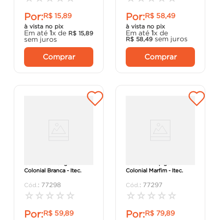
Por:
Por:
R$
15
,
89
R$
58
,
49
à vista no pix
à vista no pix
Em até
1
x de
Em até
1
x de
R$
15
,
89
sem juros
sem juros
R$
58
,
49
Comprar
Comprar
Cumeeira Triangular
Cumeeira Espigão
Colonial Branca - Itec.
Colonial Marfim - Itec.
:
77298
:
77297
☆
☆
☆
☆
☆
☆
☆
☆
☆
☆
Por:
Por:
R$
59
,
89
R$
79
,
89