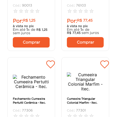
argamassa
8
º
:
90013
:
76103
☆
☆
☆
☆
☆
☆
☆
☆
☆
☆
cadeira
9
º
Por:
Por:
R$
1
,
25
R$
77
,
45
cimento
10
º
à vista no pix
à vista no pix
Em até
1
x de
Em até
1
x de
R$
1
,
25
sem juros
sem juros
R$
77
,
45
Comprar
Comprar
Fechamento Cumeeira
Cumeeira Triangular
Pertutti Cerâmica - Itec.
Colonial Marfim - Itec.
:
77306
:
77301
☆
☆
☆
☆
☆
☆
☆
☆
☆
☆