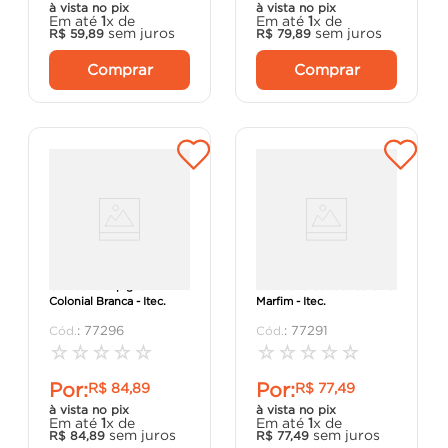
à vista no pix
à vista no pix
Em até
1
x de
Em até
1
x de
sem juros
sem juros
R$
59
,
89
R$
79
,
89
Comprar
Comprar
Cumeeira Espigão
Cumeeira Central Colonial
Colonial Branca - Itec.
Marfim - Itec.
:
77296
:
77291
☆
☆
☆
☆
☆
☆
☆
☆
☆
☆
Por:
Por:
R$
84
,
89
R$
77
,
49
à vista no pix
à vista no pix
Em até
1
x de
Em até
1
x de
sem juros
sem juros
R$
84
,
89
R$
77
,
49