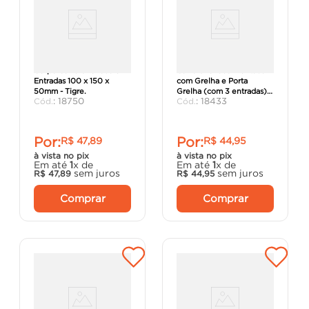
Corpo Caixa Sifonada 3
Caixa Sifonada Montada
Entradas 100 x 150 x
com Grelha e Porta
50mm - Tigre.
Grelha (com 3 entradas)
:
18750
:
18433
100 x 100 x 50mm - Tigre.
Por:
Por:
R$
47
,
89
R$
44
,
95
à vista no pix
à vista no pix
Em até
1
x de
Em até
1
x de
sem juros
sem juros
R$
47
,
89
R$
44
,
95
Comprar
Comprar