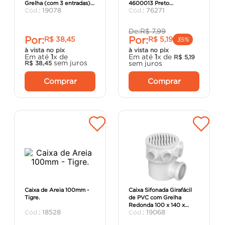
Grelha (com 3 entradas)
4600013 Preto
porta
8
º
:
19078
:
76271
100x100x50mm - Tigre.
145x180mm - InPlast.
vaso sanitário
9
º
De:
R$
7
,
99
Por:
Por:
R$
38
,
45
R$
5
,
19
cadeira
10
º
35%
à vista no pix
à vista no pix
Em até
1
x de
Em até
1
x de
R$
5
,
19
sem juros
sem juros
R$
38
,
45
Comprar
Comprar
Caixa de Areia 100mm -
Caixa Sifonada Girafácil
Tigre.
de PVC com Grelha
Redonda 100 x 140 x
:
18528
:
19068
50mm Branca - Tigre.