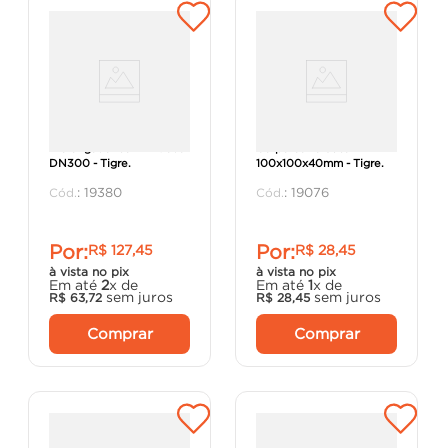
Prolongador com Entrada
Corpo Caixa Seca
DN300 - Tigre.
100x100x40mm - Tigre.
:
19380
:
19076
Por:
Por:
R$
127
,
45
R$
28
,
45
à vista no pix
à vista no pix
Em até
2
x de
Em até
1
x de
sem juros
sem juros
R$
63
,
72
R$
28
,
45
Comprar
Comprar