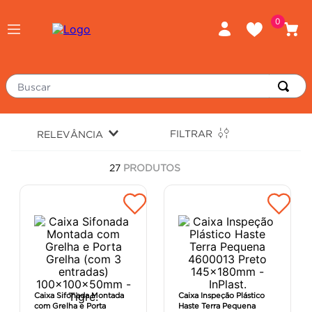
0
Buscar
TERMOS MAIS BUSCADOS
FILTRAR
RELEVÂNCIA
piso
1
º
27
PRODUTOS
porcelanato
2
º
revestimento
3
º
tinta
4
º
massa corrida
5
º
chuveiro
6
º
argamassa
7
º
Caixa Sifonada Montada
Caixa Inspeção Plástico
com Grelha e Porta
Haste Terra Pequena