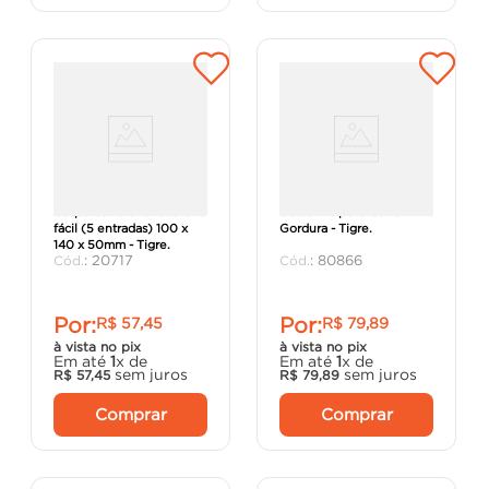
Corpo Caixa Sifonada Gira
Cesto Limpeza Caixa
fácil (5 entradas) 100 x
Gordura - Tigre.
140 x 50mm - Tigre.
:
20717
:
80866
Por:
Por:
R$
57
,
45
R$
79
,
89
à vista no pix
à vista no pix
Em até
1
x de
Em até
1
x de
sem juros
sem juros
R$
57
,
45
R$
79
,
89
Comprar
Comprar