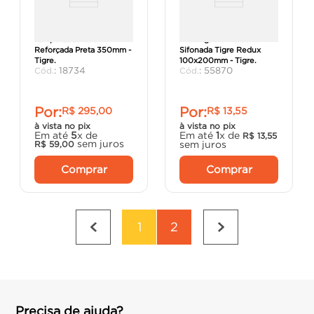
Tampa Quadrada
Prolongamento Caixa
Reforçada Preta 350mm -
Sifonada Tigre Redux
Tigre.
100x200mm - Tigre.
:
18734
:
55870
Por:
Por:
R$
295
,
00
R$
13
,
55
à vista no pix
à vista no pix
Em até
5
x de
Em até
1
x de
R$
13
,
55
sem juros
sem juros
R$
59
,
00
Comprar
Comprar
1
2
Precisa de ajuda?