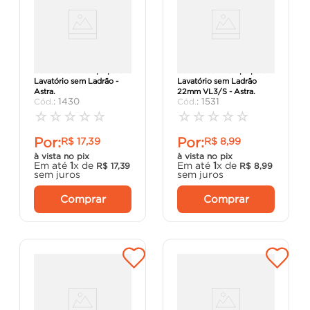
Válvula com Tampa para
Válvula com Tampa para
Lavatório sem Ladrão -
Lavatório sem Ladrão
Astra.
22mm VL3/S - Astra.
:
1430
:
1531
☆
☆
☆
☆
☆
☆
☆
☆
☆
☆
Por:
Por:
R$
17
,
39
R$
8
,
99
à vista no pix
à vista no pix
Em até
1
x de
Em até
1
x de
R$
17
,
39
R$
8
,
99
sem juros
sem juros
Comprar
Comprar