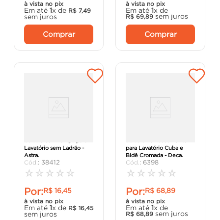
à vista no pix
à vista no pix
Em até
1
x de
Em até
1
x de
R$
7
,
49
sem juros
sem juros
R$
69
,
89
Comprar
Comprar
Válvula com Tampa para
Válvula de Escoamento
Lavatório sem Ladrão -
para Lavatório Cuba e
Astra.
Bidê Cromada - Deca.
:
38412
:
6398
☆
☆
☆
☆
☆
☆
☆
☆
☆
☆
Por:
Por:
R$
16
,
45
R$
68
,
89
à vista no pix
à vista no pix
Em até
1
x de
Em até
1
x de
R$
16
,
45
sem juros
sem juros
R$
68
,
89