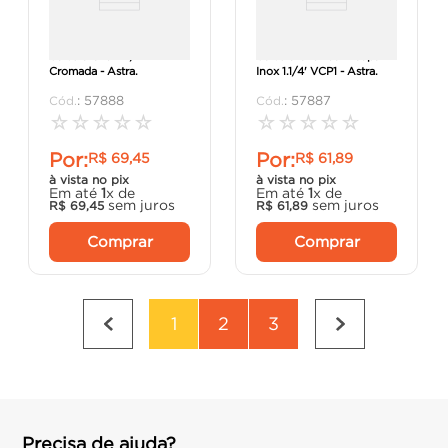
Válvula Click 1.1/4
Válvula Click com Capa
Cromada - Astra.
Inox 1.1/4' VCP1 - Astra.
:
57888
:
57887
☆
☆
☆
☆
☆
☆
☆
☆
☆
☆
Por:
Por:
R$
69
,
45
R$
61
,
89
à vista no pix
à vista no pix
Em até
1
x de
Em até
1
x de
sem juros
sem juros
R$
69
,
45
R$
61
,
89
Comprar
Comprar
1
2
3
Precisa de ajuda?