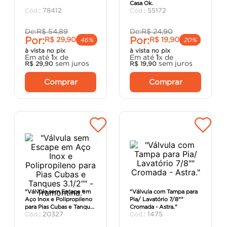
Casa Ok.
argamassa
8
º
:
78412
:
55172
cadeira
9
º
De:
R$
54
,
89
De:
R$
24
,
90
Por:
Por:
R$
29
,
90
R$
19
,
90
cimento
10
º
46%
20%
à vista no pix
à vista no pix
Em até
1
x de
Em até
1
x de
sem juros
sem juros
R$
29
,
90
R$
19
,
90
Comprar
Comprar
"Válvula sem Escape em
"Válvula com Tampa para
Aço Inox e Polipropileno
Pia/ Lavatório 7/8""
para Pias Cubas e Tanques
Cromada - Astra."
:
20327
:
1475
3.1/2"" - Tramontina."