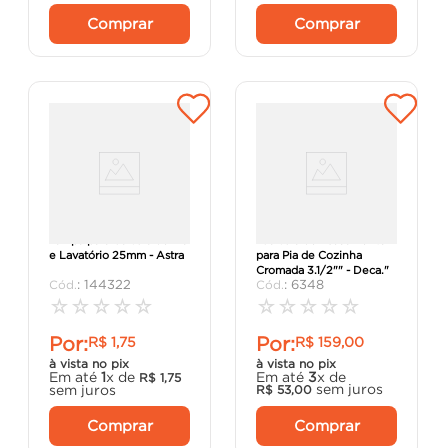
Comprar
Comprar
Tampa para Válvula de Pia
"Válvula de Escoamento
e Lavatório 25mm - Astra
para Pia de Cozinha
Cromada 3.1/2"" - Deca."
:
144322
:
6348
☆
☆
☆
☆
☆
☆
☆
☆
☆
☆
Por:
Por:
R$
1
,
75
R$
159
,
00
à vista no pix
à vista no pix
Em até
1
x de
Em até
3
x de
R$
1
,
75
sem juros
sem juros
R$
53
,
00
Comprar
Comprar