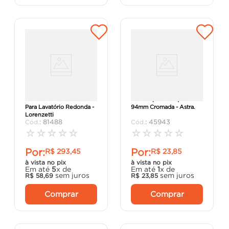
Válvula Luxo Rose Gold
Válvula para Tanque
Para Lavatório Redonda -
94mm Cromada - Astra.
Lorenzetti
:
81488
:
45943
☆
☆
☆
☆
☆
☆
☆
☆
☆
☆
Por:
Por:
R$
293
,
45
R$
23
,
85
à vista no pix
à vista no pix
Em até
5
x de
Em até
1
x de
sem juros
sem juros
R$
58
,
69
R$
23
,
85
Comprar
Comprar