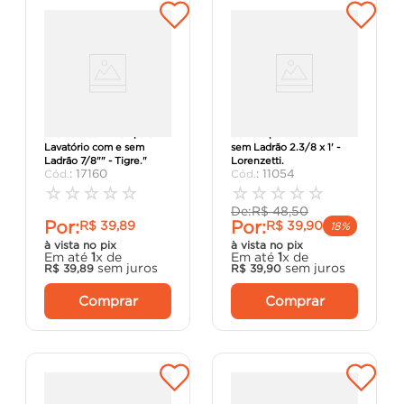
"Válvula com Inox para
Válvula para Lavatório
Lavatório com e sem
sem Ladrão 2.3/8 x 1' -
Ladrão 7/8"" - Tigre."
Lorenzetti.
:
17160
:
11054
☆
☆
☆
☆
☆
☆
☆
☆
☆
☆
De:
R$
48
,
50
Por:
Por:
R$
39
,
89
R$
39
,
90
18%
à vista no pix
à vista no pix
Em até
1
x de
Em até
1
x de
sem juros
sem juros
R$
39
,
89
R$
39
,
90
Comprar
Comprar