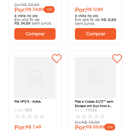
De:
R$
39
,
90
Por:
Por:
R$
34
,
89
R$
12
,
89
13%
à vista no pix
à vista no pix
Em até
1
x de
Em até
1
x de
R$
12
,
89
sem juros
sem juros
R$
34
,
89
Comprar
Comprar
Válvula com Tampa para
Válvula Econômica para
Pia VP1/S - Astra.
Pias e Cubas 4.1/2"" sem
Escape em Aço Inox e
:
1551
:
77533
Polipropileno -
Tramontina.
☆
☆
☆
☆
☆
☆
☆
☆
☆
☆
De:
R$
79
,
90
Por:
Por:
R$
7
,
49
R$
69
,
89
13%