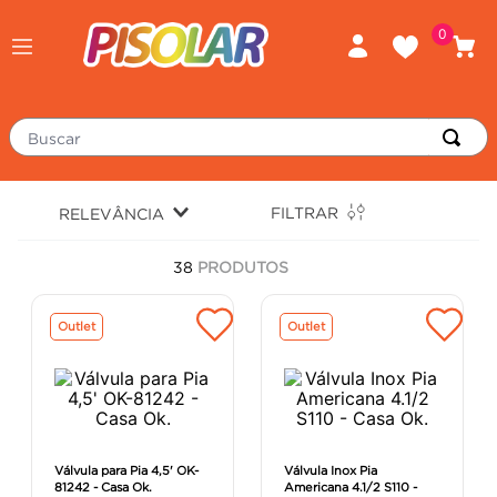
0
Buscar
TERMOS MAIS BUSCADOS
FILTRAR
RELEVÂNCIA
porcelanato
1
º
38
PRODUTOS
piso
2
º
revestimento
3
º
Outlet
Outlet
tinta
4
º
massa corrida
5
º
chuveiro
6
º
porta
7
º
Válvula para Pia 4,5' OK-
Válvula Inox Pia
81242 - Casa Ok.
Americana 4.1/2 S110 -