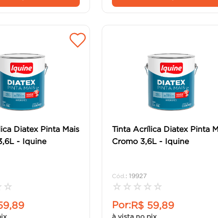
lica Diatex Pinta Mais
Tinta Acrílica Diatex Pinta 
,6L - Iquine
Cromo 3,6L - Iquine
:
19927
☆
☆
☆
☆
☆
☆
☆
Por:
59
,
89
R$
59
,
89
pix
à vista no pix