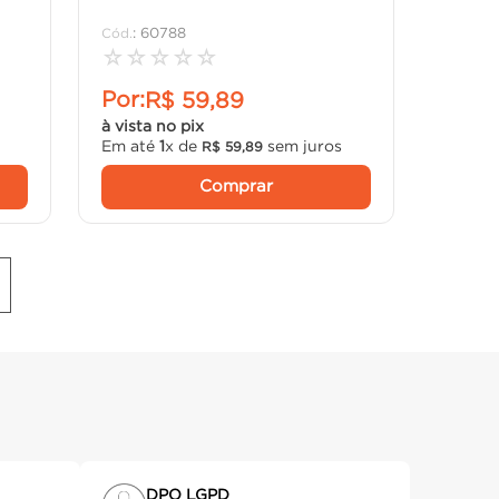
:
60788
☆
☆
☆
☆
☆
Por:
R$
59
,
89
à vista no pix
Em até
1
x de
sem juros
R$
59
,
89
Comprar
DPO LGPD