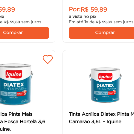
Por:
59
,
89
R$
59
,
89
pix
à vista no pix
de
sem juros
Em até
1
x de
sem juros
R$
59
,
89
R$
59
,
89
Comprar
Comprar
lica Pinta Mais
Tinta Acrílica Diatex Pinta 
 Fosca Hortelã 3,6
Camarão 3,6L - Iquine
quine.