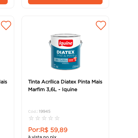
Mais
Tinta Acrílica Diatex Pinta Mais
Marfim 3,6L - Iquine
:
19945
☆
☆
☆
☆
☆
Por:
R$
59
,
89
à vista no pix