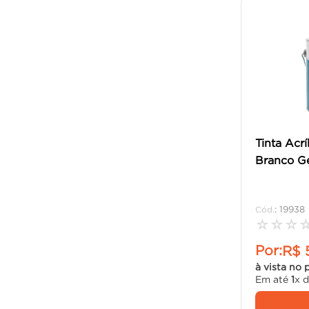
Tinta Acrí
Branco Ge
:
19938
☆
☆
☆
Por:
R$
à vista no 
Em até
1
x 