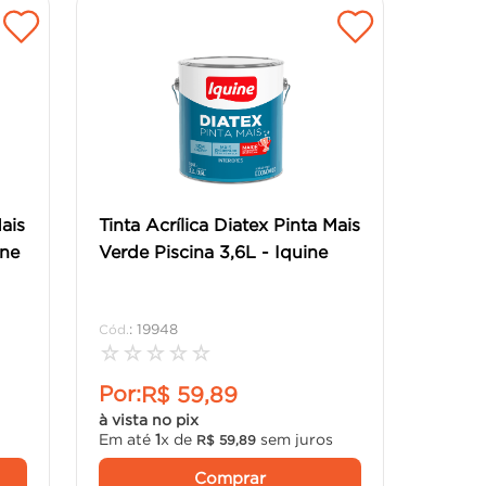
Mais
Tinta Acrílica Diatex Pinta Mais
ine
Verde Piscina 3,6L - Iquine
:
19948
☆
☆
☆
☆
☆
Por:
R$
59
,
89
à vista no pix
Em até
1
x de
sem juros
R$
59
,
89
Comprar