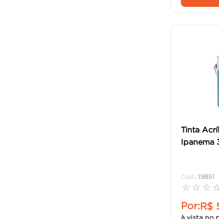
Tinta Acrí
Ipanema 3
:
19851
☆
☆
☆
Por:
R$
à vista no 