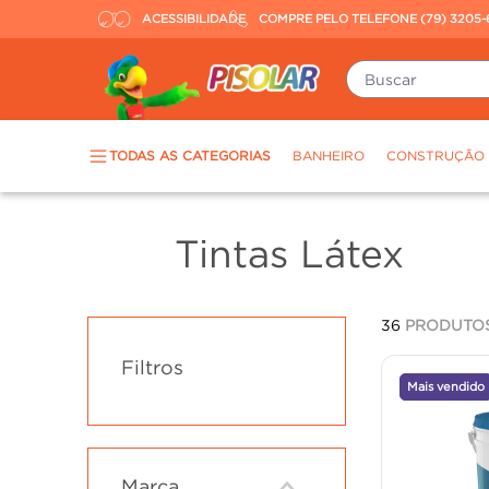
ACESSIBILIDADE
COMPRE PELO TELEFONE (79) 3205-
Buscar
TERMOS MAIS BUSCADOS
TODAS AS CATEGORIAS
BANHEIRO
CONSTRUÇÃO
piso
1
º
porcelanato
2
º
Tintas Látex
revestimento
3
º
tinta
4
º
36
PRODUTO
massa corrida
5
º
Filtros
chuveiro
6
º
Mais vendido
argamassa
7
º
porta
8
º
cimento
9
º
Marca