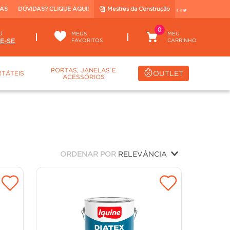
TAS
DÚVIDAS? CLIQUE AQUI!
Mestres da Construção
0
U
MEUS
FAVORITOS
PORTAS, JANELAS E
OUTLET
TÁTEIS
ACESSÓRIOS
ORDENAR POR
RELEVÂNCIA