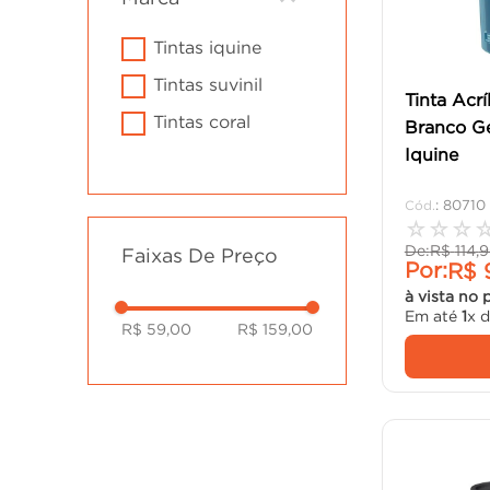
cadeira
10
º
tintas iquine
tintas suvinil
Tinta Acrí
tintas coral
Branco Ge
Iquine
:
80710
☆
☆
☆
De:
R$
114
,
9
Faixas De Preço
Por:
R$
à vista no 
Em até
1
x 
R$ 59,00
R$ 159,00