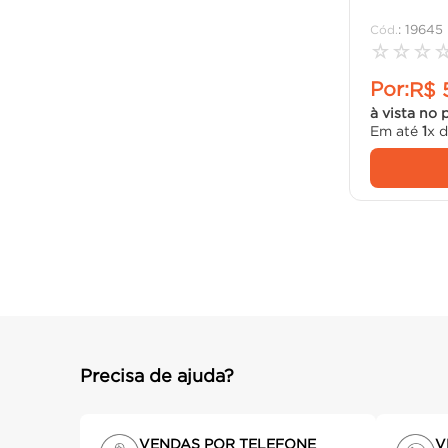
:
19645
☆
☆
☆
Por:
R$
à vista no 
Em até
1
x 
Precisa de ajuda?
VENDAS POR TELEFONE
V