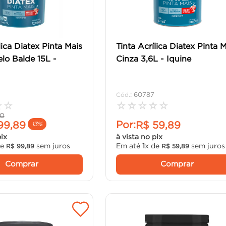
lica Diatex Pinta Mais
Tinta Acrílica Diatex Pinta 
lo Balde 15L -
Cinza 3,6L - Iquine
:
60787
☆
☆
☆
☆
☆
☆
☆
0
Por:
99
,
89
R$
59
,
89
13%
pix
à vista no pix
de
sem juros
Em até
1
x de
sem juros
R$
99
,
89
R$
59
,
89
Comprar
Comprar