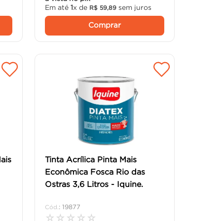
Em até
1
x de
sem juros
R$
59
,
89
Comprar
Mais
Tinta Acrílica Pinta Mais
Econômica Fosca Rio das
Ostras 3,6 Litros - Iquine.
:
19877
☆
☆
☆
☆
☆