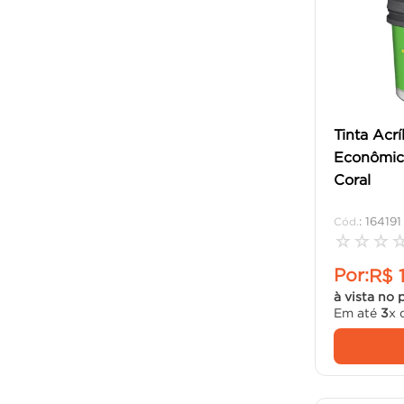
Tinta Acrí
Econômic
Coral
:
164191
☆
☆
☆
Por:
R$
à vista no 
Em até
3
x 