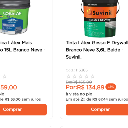
lica Látex Mais
Tinta Látex Gesso E Drywal
o 15L Branco Neve -
Branco Neve 3,6L Balde -
Suvinil.
:
113385
☆
☆
☆
☆
☆
☆
☆
De:
R$
155
,
00
Por:
159
,
00
R$
134
,
89
13%
pix
à vista no pix
de
sem juros
Em até
2
x de
sem juro
R$
53
,
00
R$
67
,
44
Comprar
Comprar