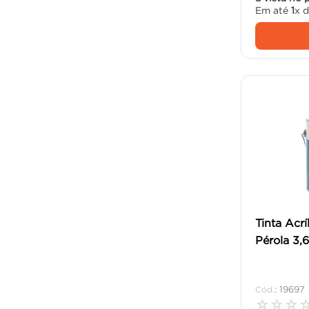
Em até
1
x 
Tinta Acrí
Pérola 3,6
:
19697
☆
☆
☆