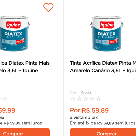
lica Diatex Pinta Mais
Tinta Acrílica Diatex Pinta 
lo 3,6L - Iquine
Amarelo Canário 3,6L - Iqu
:
19632
☆
☆
☆
☆
☆
☆
☆
Por:
59
,
89
R$
59
,
89
pix
à vista no pix
de
sem juros
Em até
1
x de
sem juros
R$
59
,
89
R$
59
,
89
Comprar
Comprar