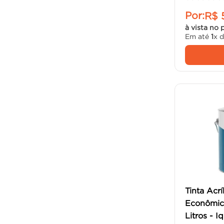
Por:
R$
à vista no 
Em até
1
x 
Tinta Acrí
Econômica
Litros - I