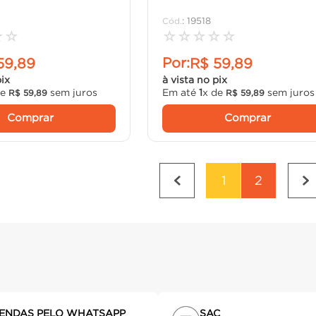
:
19518
☆
☆
☆
☆
☆
☆
☆
Por:
59
,
89
R$
59
,
89
pix
à vista no pix
de
sem juros
Em até
1
x de
sem juros
R$
59
,
89
R$
59
,
89
Comprar
Comprar
1
2
ENDAS PELO WHATSAPP
SAC