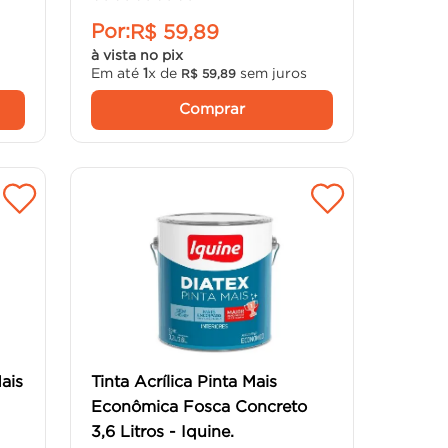
Por:
R$
59
,
89
à vista no pix
Em até
1
x de
sem juros
R$
59
,
89
Comprar
Mais
Tinta Acrílica Pinta Mais
Econômica Fosca Concreto
3,6 Litros - Iquine.