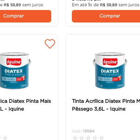
de
sem juros
Em até
1
x de
sem juros
R$
59
,
89
R$
59
,
89
Comprar
Comprar
lica Diatex Pinta Mais
Tinta Acrílica Diatex Pinta 
L - Iquine
Pêssego 3,6L - Iquine
:
19584
☆
☆
☆
☆
☆
☆
☆