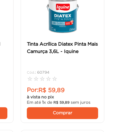
l
Tinta Acrílica Diatex Pinta Mais
Camurça 3,6L - Iquine
:
60794
☆
☆
☆
☆
☆
Por:
R$
59
,
89
à vista no pix
s
Em até
1
x de
sem juros
R$
59
,
89
Comprar