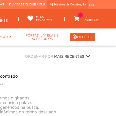
TAS
DÚVIDAS? CLIQUE AQUI!
Mestres da Construção
0
U
MEUS
FAVORITOS
PORTAS, JANELAS E
OUTLET
TÁTEIS
ACESSÓRIOS
ORDENAR POR
MAIS RECENTES
contrado
r?
ermos digitados.
 uma única palavra.
 genéricos na busca.
 sinônimos do termo desejado.