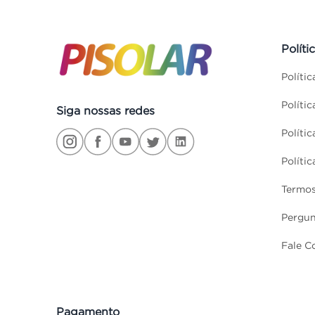
Políti
Políti
Políti
Siga nossas redes
Políti
Políti
Termos
Pergun
Fale C
Pagamento