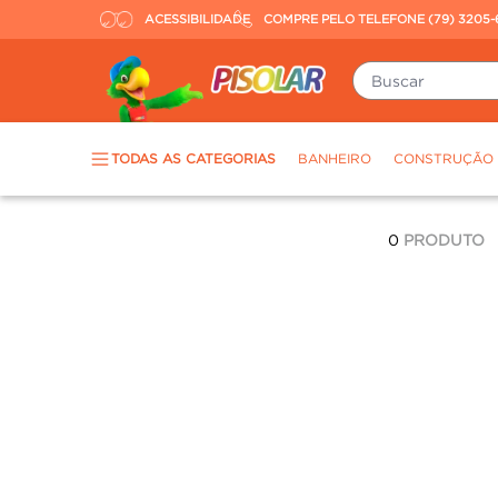
ACESSIBILIDADE
COMPRE PELO TELEFONE (79) 3205-
Buscar
TERMOS MAIS BUSCADOS
TODAS AS CATEGORIAS
BANHEIRO
CONSTRUÇÃO
piso
1
º
porcelanato
2
º
0
PRODUTO
revestimento
3
º
tinta
4
º
massa corrida
5
º
chuveiro
6
º
argamassa
7
º
porta
8
º
vaso sanitário
9
º