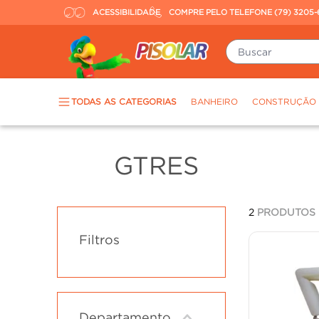
ACESSIBILIDADE
COMPRE PELO TELEFONE (79) 3205-
Buscar
TERMOS MAIS BUSCADOS
TODAS AS CATEGORIAS
BANHEIRO
CONSTRUÇÃO
piso
1
º
porcelanato
2
º
GTRES
revestimento
3
º
tinta
4
º
2
PRODUTOS
massa corrida
5
º
Filtros
chuveiro
6
º
argamassa
7
º
porta
8
º
vaso sanitário
9
º
Departamento