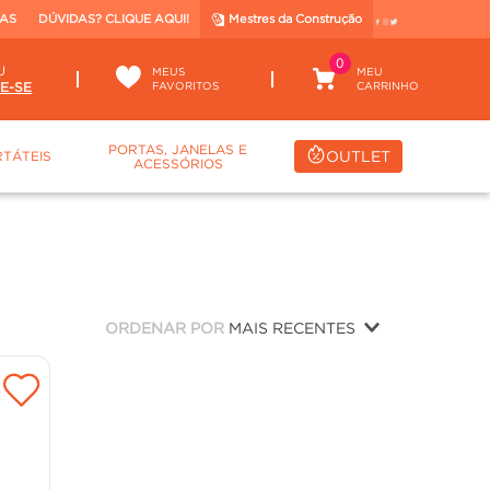
TAS
DÚVIDAS? CLIQUE AQUI!
Mestres da Construção
0
U
MEUS
FAVORITOS
PORTAS, JANELAS E
OUTLET
TÁTEIS
ACESSÓRIOS
ORDENAR POR
MAIS RECENTES