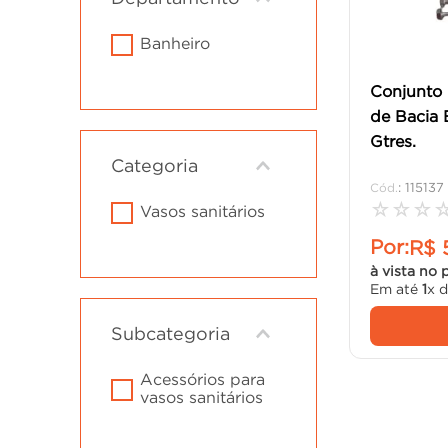
cadeira
10
º
banheiro
Conjunto 
de Bacia
Gtres.
Categoria
:
115137
☆
☆
☆
vasos sanitários
Por:
R$
à vista no 
Em até
1
x 
Subcategoria
acessórios para
vasos sanitários