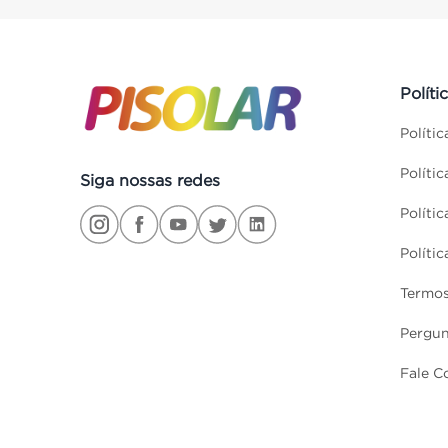
Políti
Políti
Políti
Siga nossas redes
Políti
Políti
Termos
Pergun
Fale C