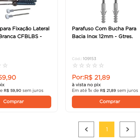
para Fixação Lateral
Parafuso Com Bucha Para
 Branca CFBLBS -
Bacia Inox 12mm - Gtres.
:
109153
☆
☆
☆
☆
☆
☆
☆
Por:
59
,
90
R$
21
,
89
pix
à vista no pix
de
sem juros
Em até
1
x de
sem juros
R$
59
,
90
R$
21
,
89
Comprar
Comprar
1