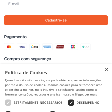
Cadastre-se
Pagamento
Compra com segurança
×
Política de Cookies
Quando você visita um site, ele pode obter e guardar informações
Preços, promoções, condições de pagamento e frete válidos apenas
por meio do uso de cookies. Usamos cookies para te fornecer uma
para compras no site. Em caso de divergência, prevalece o valor do
experiência melhor, mais intuitiva e satisfatória, assim como te
carrinho no fechamento do pedido. Vendas sujeitas à análise e
fornecer conteúdo, recursos e analisar nosso tráfego.
Ler mais
disponibilidade de estoque. Imagens ilustrativas.
ESTRITAMENTE NECESSÁRIOS
DESEMPENHO