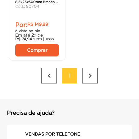
8,5x25x300mm Branco -
porta
8
º
:
80704
Rt Flex.
cimento
9
º
Por:
R$
149
,
89
cadeira
10
º
à vista no pix
Em até
2
x de
sem juros
R$
74
,
94
Comprar
1
Precisa de ajuda?
VENDAS POR TELEFONE