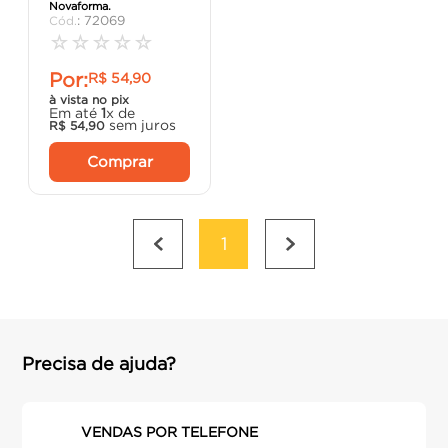
Novaforma.
porta
8
º
:
72069
☆
☆
☆
☆
☆
cimento
9
º
Por:
R$
54
,
90
cadeira
10
º
à vista no pix
Em até
1
x de
sem juros
R$
54
,
90
Comprar
1
Precisa de ajuda?
VENDAS POR TELEFONE