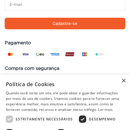
Cadastre-se
Pagamento
Compra com segurança
×
Política de Cookies
Quando você visita um site, ele pode obter e guardar informações
Preços, promoções, condições de pagamento e frete válidos apenas
por meio do uso de cookies. Usamos cookies para te fornecer uma
para compras no site. Em caso de divergência, prevalece o valor do
experiência melhor, mais intuitiva e satisfatória, assim como te
carrinho no fechamento do pedido. Vendas sujeitas à análise e
fornecer conteúdo, recursos e analisar nosso tráfego.
Ler mais
disponibilidade de estoque. Imagens ilustrativas.
ESTRITAMENTE NECESSÁRIOS
DESEMPENHO