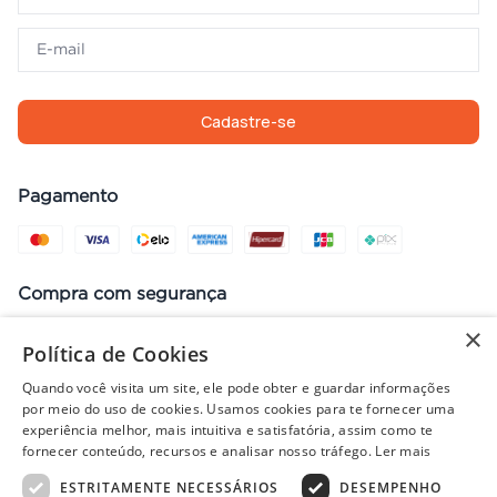
Cadastre-se
Pagamento
Compra com segurança
×
Política de Cookies
Quando você visita um site, ele pode obter e guardar informações
Preços, promoções, condições de pagamento e frete válidos apenas
por meio do uso de cookies. Usamos cookies para te fornecer uma
para compras no site. Em caso de divergência, prevalece o valor do
experiência melhor, mais intuitiva e satisfatória, assim como te
carrinho no fechamento do pedido. Vendas sujeitas à análise e
fornecer conteúdo, recursos e analisar nosso tráfego.
Ler mais
disponibilidade de estoque. Imagens ilustrativas.
ESTRITAMENTE NECESSÁRIOS
DESEMPENHO