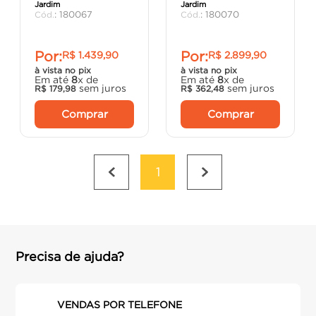
Jardim
Jardim
argamassa
8
º
:
180067
:
180070
cadeira
9
º
Por:
Por:
R$
1
.
439
,
90
R$
2
.
899
,
90
cimento
10
º
à vista no pix
à vista no pix
Em até
8
x de
Em até
8
x de
sem juros
sem juros
R$
179
,
98
R$
362
,
48
Comprar
Comprar
1
Precisa de ajuda?
VENDAS POR TELEFONE