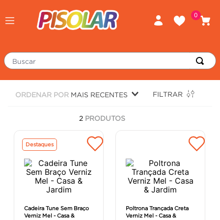
0
Buscar
TERMOS MAIS BUSCADOS
FILTRAR
ORDENAR POR
MAIS RECENTES
porcelanato
1
º
2
PRODUTOS
piso
2
º
revestimento
3
º
Destaques
tinta
4
º
massa corrida
5
º
chuveiro
6
º
porta
7
º
Cadeira Tune Sem Braço
Poltrona Trançada Creta
Verniz Mel - Casa &
Verniz Mel - Casa &