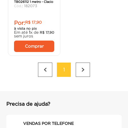
TB026112 1 metro - Clacio
argamassa
8
º
:
182073
cadeira
9
º
Por:
R$
17
,
90
porta
10
º
à vista no pix
Em até
1
x de
R$
17
,
90
sem juros
Comprar
1
Precisa de ajuda?
VENDAS POR TELEFONE