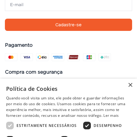
Cadastre-se
Pagamento
Compra com segurança
×
Política de Cookies
Quando você visita um site, ele pode obter e guardar informações
Preços, promoções, condições de pagamento e frete válidos apenas
por meio do uso de cookies. Usamos cookies para te fornecer uma
para compras no site. Em caso de divergência, prevalece o valor do
experiência melhor, mais intuitiva e satisfatória, assim como te
carrinho no fechamento do pedido. Vendas sujeitas à análise e
fornecer conteúdo, recursos e analisar nosso tráfego.
Ler mais
disponibilidade de estoque. Imagens ilustrativas.
ESTRITAMENTE NECESSÁRIOS
DESEMPENHO