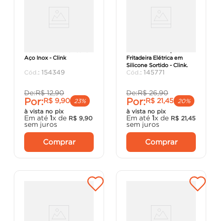
Batedor Manual Silicone
Forma Redonda para
Aço Inox - Clink
Fritadeira Elétrica em
Silicone Sortido - Clink.
:
154349
:
145771
De:
R$
12
,
90
De:
R$
26
,
90
Por:
Por:
R$
9
,
90
R$
21
,
45
23%
20%
à vista no pix
à vista no pix
Em até
1
x de
Em até
1
x de
R$
9
,
90
R$
21
,
45
sem juros
sem juros
Comprar
Comprar