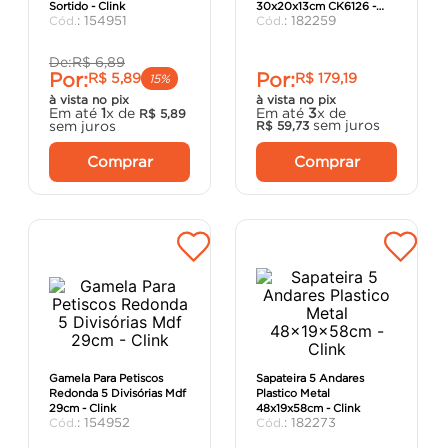
Sortido - Clink
30x20x13cm CK6126 -
porta
8
º
:
154951
:
182259
Clink
vaso sanitário
9
º
De:
R$
6
,
89
Por:
Por:
R$
5
,
89
R$
179
,
19
cadeira
10
º
15%
à vista no pix
à vista no pix
Em até
1
x de
Em até
3
x de
R$
5
,
89
sem juros
sem juros
R$
59
,
73
Comprar
Comprar
Gamela Para Petiscos
Sapateira 5 Andares
Redonda 5 Divisórias Mdf
Plastico Metal
29cm - Clink
48x19x58cm - Clink
:
154952
:
182273