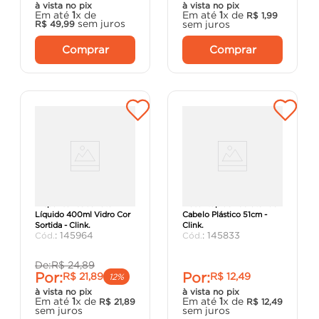
à vista no pix
à vista no pix
Em até
1
x de
Em até
1
x de
R$
1
,
99
sem juros
sem juros
R$
49
,
99
Comprar
Comprar
Dispenser Sabonete
Desentupidor Coletor de
Líquido 400ml Vidro Cor
Cabelo Plástico 51cm -
Sortida - Clink.
Clink.
:
145964
:
145833
De:
R$
24
,
89
Por:
Por:
R$
21
,
89
R$
12
,
49
12%
à vista no pix
à vista no pix
Em até
1
x de
Em até
1
x de
R$
21
,
89
R$
12
,
49
sem juros
sem juros