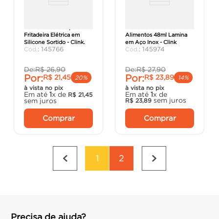
Forma Quadrada para
Processador Manual De
Fritadeira Elétrica em
Alimentos 48ml Lamina
Silicone Sortido - Clink.
em Aço Inox - Clink
:
145766
:
145974
De:
R$
26
,
90
De:
R$
27
,
90
Por:
Por:
R$
21
,
45
R$
23
,
89
20%
14%
à vista no pix
à vista no pix
Em até
1
x de
Em até
1
x de
R$
21
,
45
sem juros
sem juros
R$
23
,
89
Comprar
Comprar
1
2
Precisa de ajuda?