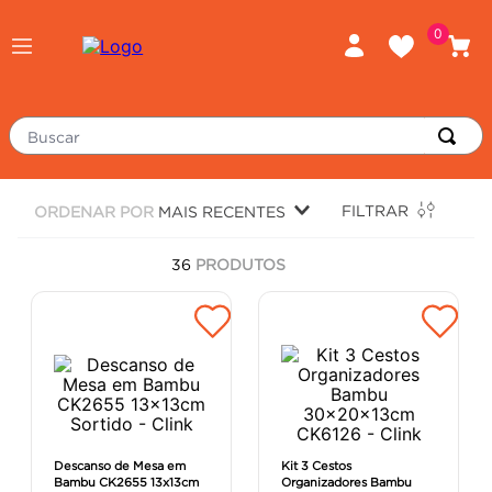
0
Buscar
TERMOS MAIS BUSCADOS
FILTRAR
ORDENAR POR
MAIS RECENTES
piso
1
º
36
PRODUTOS
porcelanato
2
º
revestimento
3
º
tinta
4
º
massa corrida
5
º
chuveiro
6
º
argamassa
7
º
Descanso de Mesa em
Kit 3 Cestos
Bambu CK2655 13x13cm
Organizadores Bambu