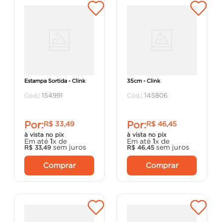
Tábua De Corte Vidro
Tábua de Corte PVC
Estampa Sortida - Clink
35cm - Clink
:
154991
:
145806
Por:
Por:
R$
33
,
49
R$
46
,
45
à vista no pix
à vista no pix
Em até
1
x de
Em até
1
x de
sem juros
sem juros
R$
33
,
49
R$
46
,
45
Comprar
Comprar