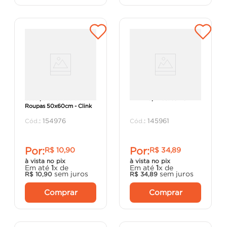
Saco para Lavadora de
Mini Mop Plástico - Clink
Roupas 50x60cm - Clink
:
154976
:
145961
Por:
Por:
R$
10
,
90
R$
34
,
89
à vista no pix
à vista no pix
Em até
1
x de
Em até
1
x de
sem juros
sem juros
R$
10
,
90
R$
34
,
89
Comprar
Comprar