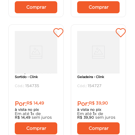
Comprar
Comprar
Forro para Gaveta PVC
Desodorizador de
Sortido - Clink
Geladeira - Clink
:
154735
:
154727
Por:
Por:
R$
14
,
49
R$
39
,
90
à vista no pix
à vista no pix
Em até
1
x de
Em até
1
x de
sem juros
sem juros
R$
14
,
49
R$
39
,
90
Comprar
Comprar