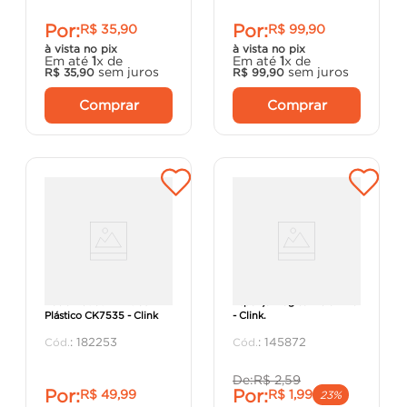
Por:
Por:
R$
35
,
90
R$
99
,
90
à vista no pix
à vista no pix
Em até
1
x de
Em até
1
x de
sem juros
sem juros
R$
35
,
90
R$
99
,
90
Comprar
Comprar
Bacia Retrátil 7 Litros
Esponja Mágica Melamina
Plástico CK7535 - Clink
- Clink.
:
182253
:
145872
De:
R$
2
,
59
Por:
Por:
R$
49
,
99
R$
1
,
99
23%