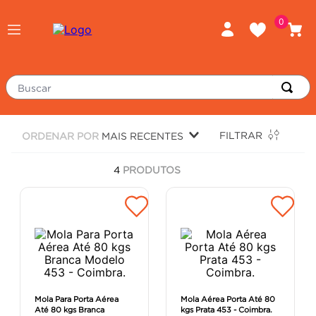
0
Buscar
TERMOS MAIS BUSCADOS
FILTRAR
ORDENAR POR
MAIS RECENTES
porcelanato
1
º
4
PRODUTOS
piso
2
º
revestimento
3
º
tinta
4
º
massa corrida
5
º
chuveiro
6
º
porta
7
º
Mola Para Porta Aérea
Mola Aérea Porta Até 80
Até 80 kgs Branca
kgs Prata 453 - Coimbra.