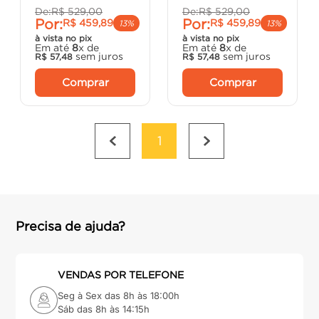
De:
R$
529
,
00
De:
R$
529
,
00
Por:
Por:
R$
459
,
89
R$
459
,
89
13%
13%
à vista no pix
à vista no pix
Em até
8
x de
Em até
8
x de
sem juros
sem juros
R$
57
,
48
R$
57
,
48
Comprar
Comprar
1
Precisa de ajuda?
VENDAS POR TELEFONE
Seg à Sex das 8h às 18:00h
Sáb das 8h às 14:15h