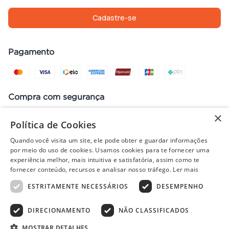
Cadastre-se
Pagamento
Compra com segurança
×
Política de Cookies
Quando você visita um site, ele pode obter e guardar informações
Preços, promoções, condições de pagamento e frete válidos apenas
por meio do uso de cookies. Usamos cookies para te fornecer uma
para compras no site. Em caso de divergência, prevalece o valor do
experiência melhor, mais intuitiva e satisfatória, assim como te
carrinho no fechamento do pedido. Vendas sujeitas à análise e
fornecer conteúdo, recursos e analisar nosso tráfego.
Ler mais
disponibilidade de estoque. Imagens ilustrativas.
ESTRITAMENTE NECESSÁRIOS
DESEMPENHO
DIRECIONAMENTO
NÃO CLASSIFICADOS
© 2022 - PISOLAR | CNPJ: 32.868.002/0004-36 | Rua Quirino, 1294
- Aracaju/SE - CEP 49040-700
MOSTRAR DETALHES