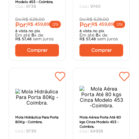
Modelo 453 - Coimbra.
argamassa
8
º
:
9738
:
9740
cadeira
9
º
De:
R$
529
,
00
De:
R$
529
,
00
Por:
Por:
R$
459
,
89
R$
459
,
89
cimento
10
º
13%
13%
à vista no pix
à vista no pix
Em até
8
x de
Em até
8
x de
sem juros
sem juros
R$
57
,
48
R$
57
,
48
Comprar
Comprar
Mola Hidráulica Para Porta
Mola Aérea Porta Até 80
80Kg - Coimbra.
kgs Cinza Modelo 453 -
Coimbra.
:
9739
:
64938